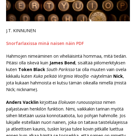
J.T. KINNUNEN
Snorfarlaxissa minä naisen näin PDF
Hahmojen nimeäminen on viheliäisintä hommaa, mitä tiedän.
Pitäisi olla iskevä kuin
James Bond
, sisältää piilomerkityksen
kuten
Token Black
South Parkissa
tai olla muuten vain ovela
kikkailu kuten
Kuka pelkää Virginia Woolfia
-näytelmän
Nick
,
jota kukaan hahmoista ei kutsu tämän oikealla nimellä (mistä
Nick; nickname).
Anders Vacklin
kirjoittaa
Elokuvan runousopissa
nimen
paljastavan henkilön funktion. Nimi, vaikkakin tarinan myötä
siihen liitetään uusia konnotaatiota, luo pohjan hahmolle. Jos
lukijalle esitellään nuori nainen, joka on taitava taistelulajeissa
ja atleettisen kaunis, tuskin kirjaa tulee kovin pitkälle luettua
ennen kuin alkaa häiritä se tosiseikka, että nainen on nimetty