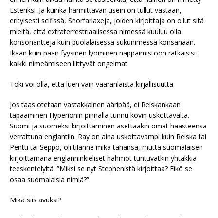
Esteriksi. Ja kuinka harmittavan usein on tullut vastaan,
erityisesti scifissä, Snorfarlaxeja, joiden kirjoittaja on ollut sitä
mieltä, että extraterrestriaalisessa nimessä kuuluu olla
konsonantteja kuin puolalaisessa sukunimessä konsanaan.
Ikään kuin pään fyysinen lyöminen näppäimistöön ratkaisisi
kaikki nimeämiseen liittyvät ongelmat.
Toki voi olla, että luen vain vääränlaista kirjallisuutta.
Jos taas otetaan vastakkainen ääripää, ei Reiskankaan
tapaaminen Hyperionin pinnalla tunnu kovin uskottavalta.
Suomi ja suomeksi kirjoittaminen asettaakin omat haasteensa
verrattuna englantiin. Ray on aina uskottavampi kuin Reiska tai
Pentti tai Seppo, oli tilanne mikä tahansa, mutta suomalaisen
kirjoittamana englanninkieliset hahmot tuntuvatkin yhtäkkiä
teeskentelyltä. ”Miksi se nyt Stephenistä kirjoittaa? Eikö se
osaa suomalaisia nimiä?”
Mikä siis avuksi?