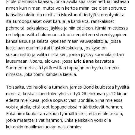
Ei ole olemassa kaavaa, jonka avulla saa rakennettua loistavan
nimen kuin nimen, mutta voin kertoa mihin itse olen sortunut:
kansallisuuksiin on nimittäin iskostunut tiettyjä stereotypioita.
Itä-Eurooppalaiset ovat karuja ja karskeita, ranskalaiset
pehmeitä, saksalaiset jäykkiä ja niin edelleen. Nimiä miettiessä
on helppo valita haluamansa luonteenpiirteen stereotyyppinen
kansalaisuus ja selata kyseisen maan vauvapalstoja, joissa
luetellaan etunimiä (tai tilastokeskuksia, jos kyse on
sukunimistä) ja valita niistä sen, jonka pystyy suomalaisittain
lausumaan.
Hanna
, elokuva, jossa
Eric Bana
kasvattaa
Suomen metsissä tyttärestään tappajan on hyvä esimerkki
nimestä, joka toimii kahdella kielellä.
Toisaalta, voi huoli olla turhakin. James Bond kuulostaa hyvältä
nimeltä, koska siihen tulee yhdistettyä 26 elokuvan ja 12 kirjan
edestä mielikuvia, jotka sopivat vain Bondille. Siinä mielessä
voisi ajatella, että teot loppupeleissä määrittelevät hahmon.
Ehkä nimi kuulostaa alkuun tyhmältä siksi, että ei ole tekoja,
jotka määrittelisivät hahmon. Ehkä Reiskakin voisi olla
kuitenkin maailmanluokan naistenmies.