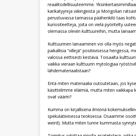
reaalitodellisuuteemme. Yksinkertaisimmillaa
karikatyyreja viikingeistä ja Mongolian rats
perustuvassa tarinassa päähenkilö taas koh
kuriositeetteja, joita on vielä pyöritelty uu
olemassa oleviin kulttuureihin, mutta lainaam
Kulttuurinen lainaaminen voi olla myös negati
paikallisia ”villejä” positiivisessa hengessä
valossa eettisesti kestävä. Toisaalta kulttu
vaikka vieraan kulttuurin mytologiaa ryöstövil
lähdemateriaalistaan?
Entä miten materiaalia outoutetaan, jos ky
käsittelimme eläimiä, mutta miten vaikkapa k
ovat väärin?
Kumma on kirjallisena ilmiönä kokemuksel
spekulatiivisessa teoksessa. Osaamme osoit
weird). Mutta miten tunne kummasta synnyt
Toimitus odottaa innolla asiatekstejä, jotka 