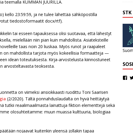
ksia teemalla KUMMAN JUURILLA.
STK
o) kello 23:59:59, ja ne tulee lähettää sähköpostilla
tut tiedostoformaatit docx/rtf).
ikkelin tai esseen tapauksessa olisi suotavaa, että lähestyt
ella, mielellään niin pian kuin mahdollista. Asiateksteille
velleille taas noin 20 liuskaa. Myös runot ja raapaleet
Suome
n on mahdollista tarjota myös kokeellisia formaatteja —
een idean toteutuksesta. Kirja-arvosteluista kiinnostuneet
SOS
n arvosteltavasta teoksesta.
nnetta on viimeksi ansiokkaasti ruodittu Toni Saarisen
gia
(2/2020). Tältä ponnahduslaudalta on hyvä heittäytyä
 tutkii reaalimaailmasta lainattuja fiktion elementtejä sekä
tamme olosuhteitamme: muun muassa kulttuuria, biologiaa
ipäätään nojaavat kuitenkin yleensä jollakin tapaa