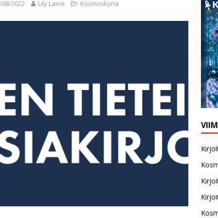
/08/2022
Lily Laine
Kosmoskynä
VII
Kirj
Kosm
Kirj
Kirj
Kosm