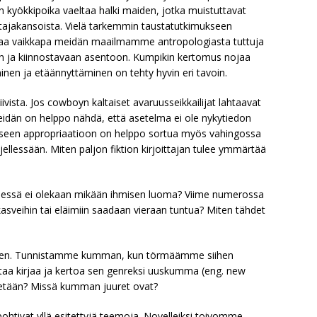
n kyökkipoika vaeltaa halki maiden, jotka muistuttavat
astajakansoista. Vielä tarkemmin taustatutkimukseen
taa vaikkapa meidän maailmamme antropologiasta tuttuja
teen ja kiinnostavaan asentoon. Kumpikin kertomus nojaa
inen ja etäännyttäminen on tehty hyvin eri tavoin.
ivista. Jos cowboyn kaltaiset avaruusseikkailijat lahtaavat
, meidän on helppo nähdä, että asetelma ei ole nykytiedon
uriseen appropriaatioon on helppo sortua myös vahingossa
jellessään. Miten paljon fiktion kirjoittajan tulee ymmärtää
seessä ei olekaan mikään ihmisen luoma? Viime numerossa
asveihin tai eläimiin saadaan vieraan tuntua? Miten tähdet
linen. Tunnistamme kumman, kun törmäämme siihen
taa kirjaa ja kertoa sen genreksi uuskumma (eng. new
etään? Missä kumman juuret ovat?
pohtivat yllä esitettyjä teemoja. Novelleiksi toivomme