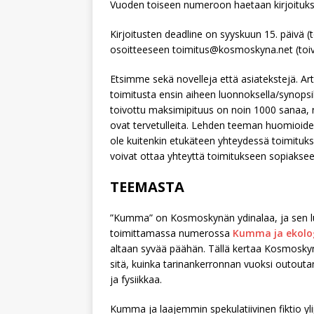
Vuoden toiseen numeroon haetaan kirjoitu
Kirjoitusten deadline on syyskuun 15. päivä (t
osoitteeseen toimitus@kosmoskyna.net (toivo
Etsimme sekä novelleja että asiatekstejä. Art
toimitusta ensin aiheen luonnoksella/synopsiks
toivottu maksimipituus on noin 1000 sanaa, no
ovat tervetulleita. Lehden teeman huomioide
ole kuitenkin etukäteen yhteydessä toimituks
voivat ottaa yhteyttä toimitukseen sopiaksee
TEEMASTA
”Kumma” on Kosmoskynän ydinalaa, ja sen luo
toimittamassa numerossa
Kumma ja ekolo
altaan syvää päähän. Tällä kertaa Kosmoskynä
sitä, kuinka tarinankerronnan vuoksi outou
ja fysiikkaa.
Kumma ja laajemmin spekulatiivinen fiktio yl