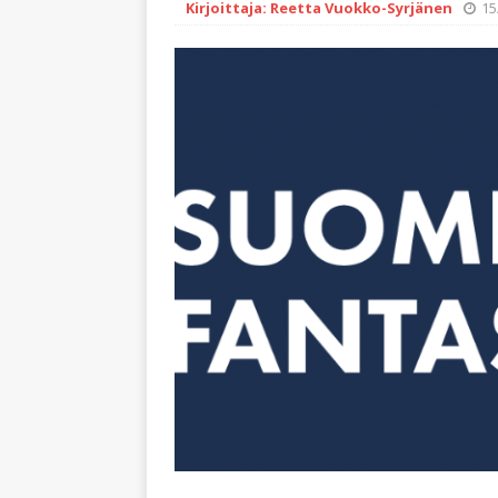
Kirjoittaja: Reetta Vuokko-Syrjänen
15