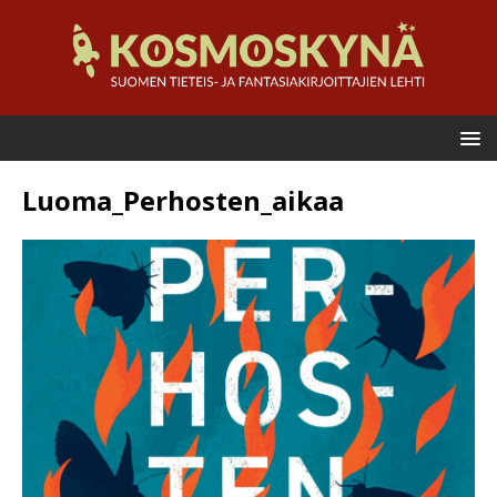
Luoma_Perhosten_aikaa