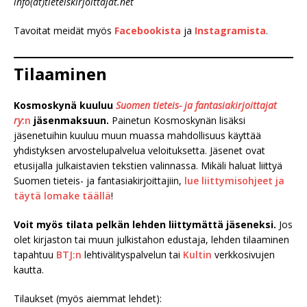
info(at)tieteiskirjoittajat.net
Tavoitat meidät myös
Facebookista
ja
Instagramista
.
Tilaaminen
Kosmoskynä kuuluu
Suomen tieteis- ja fantasiakirjoittajat
ry
:n
jäsenmaksuun.
Painetun Kosmoskynän lisäksi
jäsenetuihin kuuluu muun muassa mahdollisuus käyttää
yhdistyksen arvostelupalvelua veloituksetta. Jäsenet ovat
etusijalla julkaistavien tekstien valinnassa. Mikäli haluat liittyä
Suomen tieteis- ja fantasiakirjoittajiin,
lue liittymisohjeet ja
täytä lomake täällä
!
Voit myös tilata pelkän lehden liittymättä jäseneksi.
Jos
olet kirjaston tai muun julkistahon edustaja, lehden tilaaminen
tapahtuu
BTJ:n
lehtivälityspalvelun tai
Kultin
verkkosivujen
kautta.
Tilaukset (myös aiemmat lehdet):