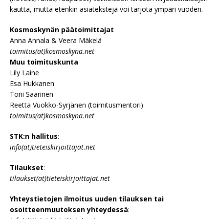
kautta, mutta etenkin asiatekstejä voi tarjota ympäri vuoden.
Kosmoskynän päätoimittajat
Anna Annala & Veera Mäkelä
toimitus(at)kosmoskyna.net
Muu toimituskunta
Lily Laine
Esa Hukkanen
Toni Saarinen
Reetta Vuokko-Syrjänen (toimitusmentori)
toimitus(at)kosmoskyna.net
STK:n hallitus
:
info(at)tieteiskirjoittajat.net
Tilaukset
:
tilaukset(at)tieteiskirjoittajat.net
Yhteystietojen ilmoitus uuden tilauksen tai
osoitteenmuutoksen yhteydessä
: