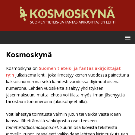
Kosmoskynä
Kosmoskynä on
Suomen tieteis- ja fantasiakirjoittajat
ry:n
julkaisema lehti, joka ilmestyy kerran vuodessa painettuna
kaksoisnumerona sekä kahdesti vuodessa digimuotoisena
numerona. Lehden vuosikerta sisältyy yhdistyksen
jäsenmaksuun, mutta lehteä voi tilata myös ilman jäsenyyttä
tai ostaa irtonumeroina (tilausohjeet alla).
Voit lähestyä toimitusta valmiin jutun tai vaikka vasta idean
kanssa lähettämällä sähköpostia osoitteeseen
toimitus(at)kosmoskyna.net
. Suurin osa luovista teksteistä
(novellit, runot, raapaleet) valikoidaan lehteen kirjoituskutsujen