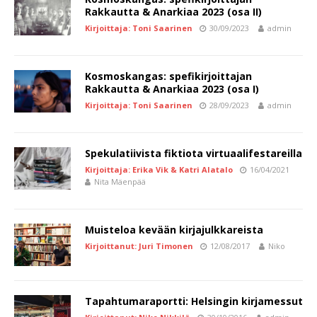
Rakkautta & Anarkiaa 2023 (osa II)
Kirjoittaja: Toni Saarinen
30/09/2023
admin
Kosmoskangas: spefikirjoittajan
Rakkautta & Anarkiaa 2023 (osa I)
Kirjoittaja: Toni Saarinen
28/09/2023
admin
Spekulatiivista fiktiota virtuaalifestareilla
Kirjoittaja: Erika Vik & Katri Alatalo
16/04/2021
Nita Mäenpää
Muisteloa kevään kirjajulkkareista
Kirjoittanut: Juri Timonen
12/08/2017
Niko
Tapahtumaraportti: Helsingin kirjamessut