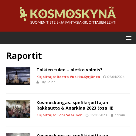
Raportit
Tolkien tulee – oletko valmis?
Kirjoittaja: Reetta Vuokko-Syrjänen
05/04/2024
Lily Laine
Kosmoskangas: spefikirjoittajan
Rakkautta & Anarkiaa 2023 (osa III)
Kirjoittaja: Toni Saarinen
06/10/2023
admin
Kosmoskangas: spefikirjoittajan