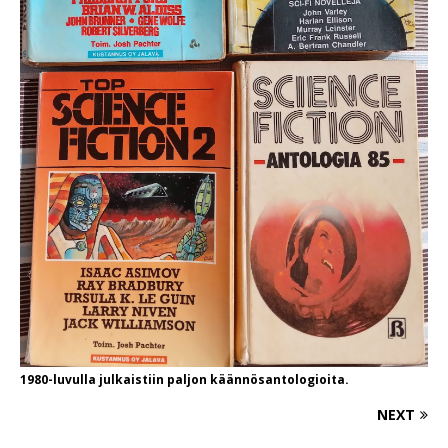
1980-luvulla julkaistiin paljon käännösantologioita.
NEXT