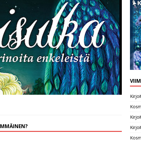
VII
Kirj
Kosm
Kirj
SIMMÄINEN?
Kirj
Kosm