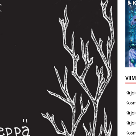
VII
Kirj
Kosm
Kirj
Kirj
Kosm