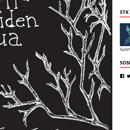
STK
Suome
SOS