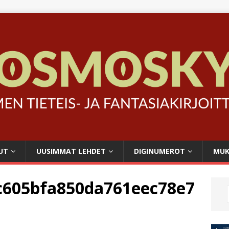
UT
UUSIMMAT LEHDET
DIGINUMEROT
MUK
c605bfa850da761eec78e7