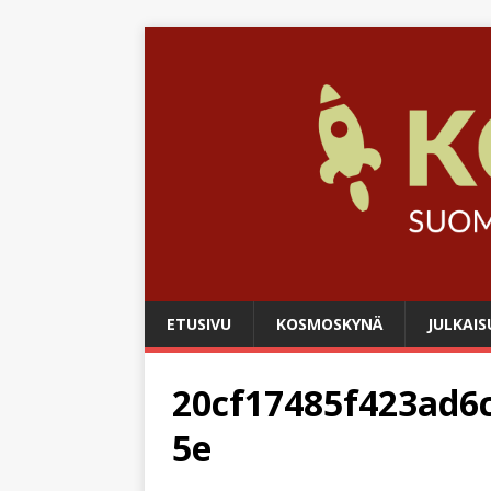
ETUSIVU
KOSMOSKYNÄ
JULKAIS
20cf17485f423ad6
5e