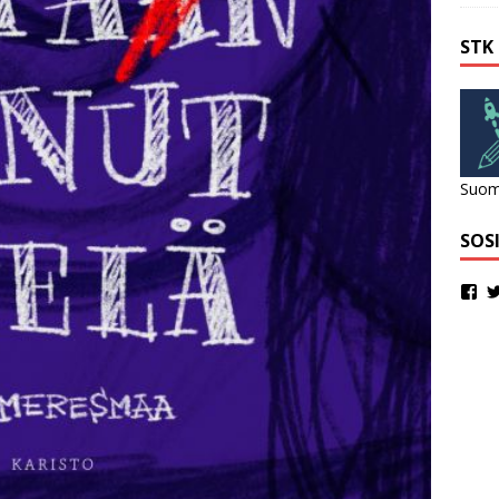
STK
Suome
SOS