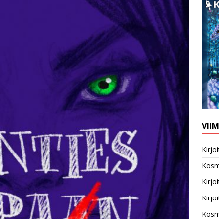
VII
Kirj
Kosm
Kirj
Kirj
Kosm