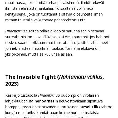
maailmasta, jossa mitä turhanpäiväisimmät ilmiöt tekevät
ihmisten elämästä hankalaa. Toisaalta se voi ilmetä
kehityksenä, joka on tuottanut alistavia olosuhteita ilman
mitään taustalla vaikuttavaa pahantahtoisuutta.
Hiidenkirnu
sisältää tällaisia ideoita satunnaisen piristävän
surrealismin lomassa. Ehkä se olisi vielä parempi, jos hahmot
olisivat saaneet rikkaammat taustatarinat ja siten vihjanneet
jonnekin lattean maailman taakse. Tarinana elokuva on
yksioikoinen, mutta se kuulunee asiaan.
The Invisible Fight (
Nähtamatu võitlus
,
2023)
Käsikirjoitustasolla
Hiidenkirnua
oudompi on virolaisen
lahjakkuuden
Rainer Sarnetin
neuvostoaikaan sijoittuva
hömppä, jossa kirkasotsainen nuorukainen (
Ursel Tilk
) tahtoo
kungfu-mestariksi kohdattuaan kolme hurjaa kiinalaista