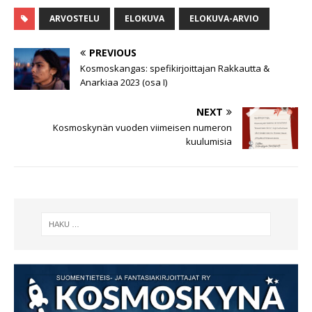
ARVOSTELU
ELOKUVA
ELOKUVA-ARVIO
PREVIOUS
Kosmoskangas: spefikirjoittajan Rakkautta &
Anarkiaa 2023 (osa I)
NEXT
Kosmoskynän vuoden viimeisen numeron
kuulumisia