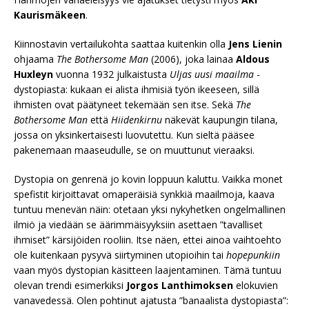
Kaurismäkeen
.
Kiinnostavin vertailukohta saattaa kuitenkin olla
Jens Lienin
ohjaama
The Bothersome Man
(2006), joka lainaa
Aldous
Huxleyn
vuonna 1932 julkaistusta
Uljas uusi maailma
-
dystopiasta: kukaan ei alista ihmisiä työn ikeeseen, sillä
ihmisten ovat päätyneet tekemään sen itse. Sekä
The
Bothersome Man
että
Hiidenkirnu
näkevät kaupungin tilana,
jossa on yksinkertaisesti luovutettu. Kun sieltä pääsee
pakenemaan maaseudulle, se on muuttunut vieraaksi.
Dystopia on genrenä jo kovin loppuun kaluttu. Vaikka monet
spefistit kirjoittavat omaperäisiä synkkiä maailmoja, kaava
tuntuu menevän näin: otetaan yksi nykyhetken ongelmallinen
ilmiö ja viedään se äärimmäisyyksiin asettaen ”tavalliset
ihmiset” kärsijöiden rooliin. Itse näen, ettei ainoa vaihtoehto
ole kuitenkaan pysyvä siirtyminen utopioihin tai
hopepunkiin
vaan myös dystopian käsitteen laajentaminen. Tämä tuntuu
olevan trendi esimerkiksi
Jorgos Lanthimoksen
elokuvien
vanavedessä. Olen pohtinut ajatusta ”banaalista dystopiasta”: