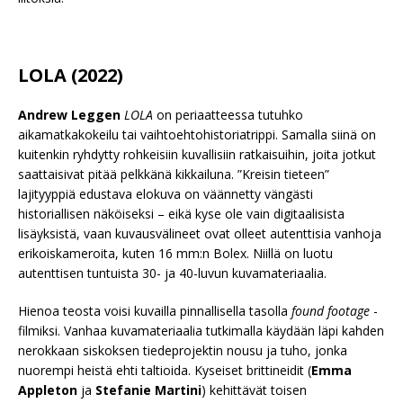
LOLA (2022)
Andrew Leggen
LOLA
on periaatteessa tutuhko
aikamatkakokeilu tai vaihtoehtohistoriatrippi. Samalla siinä on
kuitenkin ryhdytty rohkeisiin kuvallisiin ratkaisuihin, joita jotkut
saattaisivat pitää pelkkänä kikkailuna. ”Kreisin tieteen”
lajityyppiä edustava elokuva on väännetty vängästi
historiallisen näköiseksi – eikä kyse ole vain digitaalisista
lisäyksistä, vaan kuvausvälineet ovat olleet autenttisia vanhoja
erikoiskameroita, kuten 16 mm:n Bolex. Niillä on luotu
autenttisen tuntuista 30- ja 40-luvun kuvamateriaalia.
Hienoa teosta voisi kuvailla pinnallisella tasolla
found footage
-
filmiksi. Vanhaa kuvamateriaalia tutkimalla käydään läpi kahden
nerokkaan siskoksen tiedeprojektin nousu ja tuho, jonka
nuorempi heistä ehti taltioida. Kyseiset brittineidit (
Emma
Appleton
ja
Stefanie Martini
) kehittävät toisen