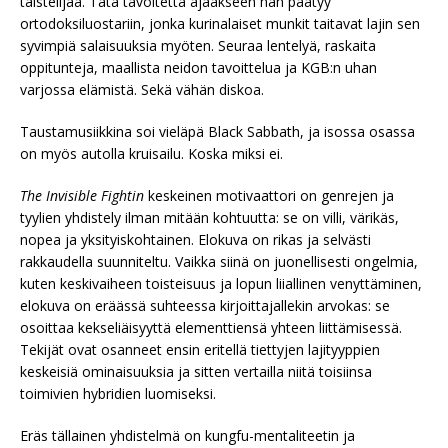
taistelijaa. Tätä tavoitetta ajaakseen hän päätyy
ortodoksiluostariin, jonka kurinalaiset munkit taitavat lajin sen
syvimpiä salaisuuksia myöten. Seuraa lentelyä, raskaita
oppitunteja, maallista neidon tavoittelua ja KGB:n uhan
varjossa elämistä. Sekä vähän diskoa.
Taustamusiikkina soi vieläpä Black Sabbath, ja isossa osassa
on myös autolla kruisailu. Koska miksi ei.
The Invisible Fightin
keskeinen motivaattori on genrejen ja
tyylien yhdistely ilman mitään kohtuutta: se on villi, värikäs,
nopea ja yksityiskohtainen. Elokuva on rikas ja selvästi
rakkaudella suunniteltu. Vaikka siinä on juonellisesti ongelmia,
kuten keskivaiheen toisteisuus ja lopun liiallinen venyttäminen,
elokuva on eräässä suhteessa kirjoittajallekin arvokas: se
osoittaa kekseliäisyyttä elementtiensä yhteen liittämisessä.
Tekijät ovat osanneet ensin eritellä tiettyjen lajityyppien
keskeisiä ominaisuuksia ja sitten vertailla niitä toisiinsa
toimivien hybridien luomiseksi.
Eräs tällainen yhdistelmä on kungfu-mentaliteetin ja