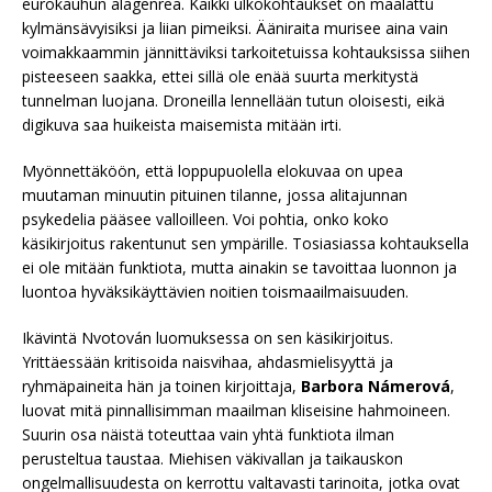
eurokauhun alagenreä. Kaikki ulkokohtaukset on maalattu
kylmänsävyisiksi ja liian pimeiksi. Ääniraita murisee aina vain
voimakkaammin jännittäviksi tarkoitetuissa kohtauksissa siihen
pisteeseen saakka, ettei sillä ole enää suurta merkitystä
tunnelman luojana. Droneilla lennellään tutun oloisesti, eikä
digikuva saa huikeista maisemista mitään irti.
Myönnettäköön, että loppupuolella elokuvaa on upea
muutaman minuutin pituinen tilanne, jossa alitajunnan
psykedelia pääsee valloilleen. Voi pohtia, onko koko
käsikirjoitus rakentunut sen ympärille. Tosiasiassa kohtauksella
ei ole mitään funktiota, mutta ainakin se tavoittaa luonnon ja
luontoa hyväksikäyttävien noitien toismaailmaisuuden.
Ikävintä Nvotován luomuksessa on sen käsikirjoitus.
Yrittäessään kritisoida naisvihaa, ahdasmielisyyttä ja
ryhmäpaineita hän ja toinen kirjoittaja,
Barbora Námerová
,
luovat mitä pinnallisimman maailman kliseisine hahmoineen.
Suurin osa näistä toteuttaa vain yhtä funktiota ilman
perusteltua taustaa. Miehisen väkivallan ja taikauskon
ongelmallisuudesta on kerrottu valtavasti tarinoita, jotka ovat