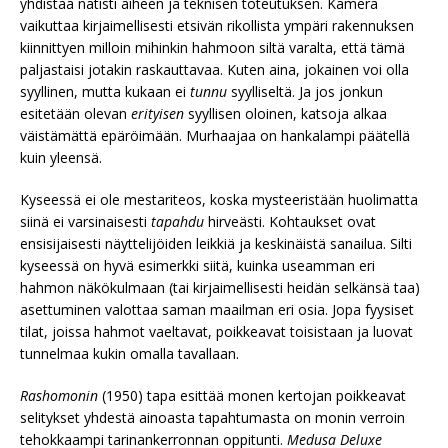
yhdistää nätisti aiheen ja teknisen toteutuksen. Kamera
vaikuttaa kirjaimellisesti etsivän rikollista ympäri rakennuksen
kiinnittyen milloin mihinkin hahmoon siltä varalta, että tämä
paljastaisi jotakin raskauttavaa. Kuten aina, jokainen voi olla
syyllinen, mutta kukaan ei
tunnu
syylliseltä. Ja jos jonkun
esitetään olevan
erityisen
syyllisen oloinen, katsoja alkaa
väistämättä epäröimään. Murhaajaa on hankalampi päätellä
kuin yleensä.
Kyseessä ei ole mestariteos, koska mysteeristään huolimatta
siinä ei varsinaisesti
tapahdu
hirveästi. Kohtaukset ovat
ensisijaisesti näyttelijöiden leikkiä ja keskinäistä sanailua. Silti
kyseessä on hyvä esimerkki siitä, kuinka useamman eri
hahmon näkökulmaan (tai kirjaimellisesti heidän selkänsä taa)
asettuminen valottaa saman maailman eri osia. Jopa fyysiset
tilat, joissa hahmot vaeltavat, poikkeavat toisistaan ja luovat
tunnelmaa kukin omalla tavallaan.
Rashomonin
(1950) tapa esittää monen kertojan poikkeavat
selitykset yhdestä ainoasta tapahtumasta on monin verroin
tehokkaampi tarinankerronnan oppitunti.
Medusa Deluxe