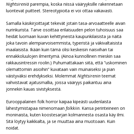
Nightsireniä
parempia, koska niissä vääryyksille rakennetaan
luontevat puitteet. Stereotypioita ei voi ottaa vakavasti.
Samalla käsikirjoittajat tekevät jotain tasa-arvoaatteelle aivan
nurinkurista. Tarve osoittaa erilaisuuden pelon tuhoisuus saa
heidät luomaan kuvan kehittyneistä kaupunkilaisista ja näitä
joka tavoin alempiarvoisemmista, typeristä ja väkivaltaisista
maalaisista. Ikään kuin tämä olisi keskeisin naisvihan tai
ennakkoluulojen ilmentymä. (Ainoa kunnollinen mieskin saa
rakkausintressin roolin.) Puhumattakaan siitä, että ”uskominen
olemattomiin asioihin” kuvataan vain muinaiseksi ja pian
väistyväksi erehdykseksi. Molemmat
Nightsirenin
teemat
vahvistavat ajatusmallia, joissa vääryys paikantuu aina
jonnekin kauas sivistyksestä.
Eurooppalainen folk horror kaipaa kipeästi uudenlaista
lähestymistapaa nimenomaan
folkkiin
. Kansa perinteineen on
moninaista, kuten koostesarjan kolmannesta osasta käy ilmi.
Sitä löytyy kaikkialta, ja se muuttaa aina muotoaan. Kuin
noidat.