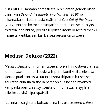
LOLA
kuuluu samaan riemastuttavien pienten genreleikkien
piiriin kuin
Beyond the Infinite Two Minutes
(2020) ja
aikamatkustustateemasta etäisempi
One Cut of the Dead
(2017). Näiden kolmen ensisijainen opetus on se, että yksi
mitätön idea riittää, jos sitä tuijottaa intensiivisesti tarpeeksi
monelta kantilta, sen kaikkia seurauksia kartoittaen.
Medusa Deluxe (2022)
Medusa Deluxe
on murhamysteeri, jonka kiinnostava premissi
luo runsaasti mahdollisuuksia hilpeille konflikteille: elokuva
kiertää puolisentoista tuntia hiusmallikilpailun kulisseissa
seuraten erilaisia räiskyviä persoonia ja heidän räväköitä
kampauksiaan. Eräs stylisteistä on murhattu, ja syyllinen
piileskelee yhä kilpailupaikalla.
Näennäisesti yhtenä kohtauksena kuvattu
Medusa Deluxe