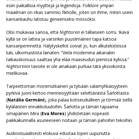
esiin paikallisia myyttejä ja legendoja. Folklore ympäri
maailman on rikas sammio fiktiolle, joten on ihme, miten usein
kansankauhu latistuu geneeriseksi mössöksi.
Olisi mukavaa sanoa, että
Nightsiren
ei tällaiseen sorru. Ikävä
kyllä se on lattea ja varsinkin puusilmäinen tapa katsoa
kansanperinnettä. Hälytyskellot soivat jo, kun alkuteksteissä
luki, ulkomuistista lainaten: ”Vielä modernina aikanakin
taikauskoisuus saattaa yhä elää maaseudun pienissä kylissä.”
Nightsirenin
tavoite ei ole ainakaan purkaa tätä yksioikoista
mielikuvaa.
Tarpeettoman monimutkainen ja tylsään salamyhkäisyyteen
pyrkivä juoni kertoo menneisyyttään selvittävästä Šarlottasta
(
Natália Germáni
), joka palaa kotiseuduilleen ja törmää siellä
kyläläisten ennakkoluuloihin. Šarlotta ja tämän tapaama
omapäinen Mira (
Eva Mores
) yhdistetään nopeasti
paikkakunnalla asuneeseen noitaan ja tämän pahoihin tekoihin.
Audiovisuaalisesti elokuva edustaa lopen uupunutta