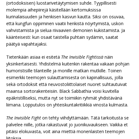
(ortodoksisen) luostarivetäytymisen suhde. Tyypillisesti
molempia aihepiirejä käsitellään kertomuksissa
kurinalaisuuden ja henkisen kasvun kautta. Siksi on osuvaa,
että kungfun oppiminen vaatii henkistä nöyrtymistä, uskon
vahvistamista ja sielua riivaavien demonien kukistamista. Ja
käänteisesti: kun osaat taistella puhtain sydämin, saatat
päätyä vapahtajaksi.
Tietenkään asiaa ei esitetä
The Invisible Fightissä
näin
yksinkertaisesti. Yhdistelmä kuitenkin rakentaa vakaan pohjan
humoristisille tilanteille ja monille matkan mutkille. Toinen
esimerkki teemojen sulauttamisesta on kapinallisuus, jolla
sekä ortodoksit että neuvostoliittolaiset nuoret suhtautuivat
maansa sortorakenteisiin. Black Sabbathia voisi kuvitella
epäkristilliseksi, mutta nyt se toimiikin ryhmät yhdistävänä
liimana. Lopputulos on yhteiskuntakritiikkiä vinosta kulmasta.
The Invisible Fight
on tehty viihdyttämään. Tätä tarkoitusta se
palvelee niille, jotka rakastuvat jo juonikuvaukseen. Vaikka et
pitäisi elokuvasta, voit aina miettiä monenlaisten teemojen
liitoksia.