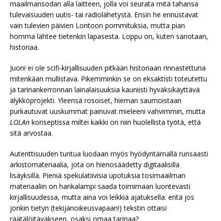
maailmansodan alla laitteen, jolla voi seurata mitä tahansa
tulevaisuuden uutis- tai radiolähetystä. Ensin he ennustavat
vain tulevien päivien Lontoon pommituksia, mutta pian
homma lähtee tietenkin lapasesta. Loppu on, kuten sanotaan,
historiaa.
Juoni ei ole scifi-kirjallisuuden pitkään historiaan rinnastettuna
mitenkään mullistava. Pikemminkin se on eksaktisti toteutettu
ja tarinankerronnan lainalaisuuksia kauniisti hyväksikäyttävä
älykköprojekti. Yleensä rosoiset, hieman saumoistaan
purkautuvat uuskummat painuvat mieleeni vahvimmin, mutta
LOLAn
konseptissa miltei kaikki on niin huolellista työtä, että
sitä arvostaa.
Autenttisuuden tuntua luodaan myös hyödyntämällä runsaasti
arkistomateriaalia, jota on hienosäädetty digitaalisilla
lisäyksillä. Pieniä spekulatiivisia upotuksia tosimaailman
materiaaliin on hankalampi saada toimimaan luontevasti
kirjallisuudessa, mutta aina voi leikkiä ajatuksella: entä jos
jonkin tietyn (tekijänoikeusvapaan!) tekstin ottaisi
räätälöitäväkseen, osaksi omaa tarinaa?