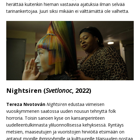
herättää kuitenkin hieman vastaavia ajatuksia ilman selvää
tarinankertojaa. Juuri siksi mikään ei välttämättä ole valhetta.
Nightsiren (
Svetlonoc
, 2022)
Tereza Nvotová
n
Nightsiren
edustaa viimeisen
vuosikymmenen saatossa uuden nousun tehnyttä folk
horroria. Toisin sanoen kyse on kansanperinteen
uudelleentulkinnasta yliluonnollisessa kehyksessä. Ryntäys
metsien, maaseutujen ja vuoristojen hirviöitä etsimään on
antanut monille ihmisryhmille ja kulttuureille tilaisuuden nostaa