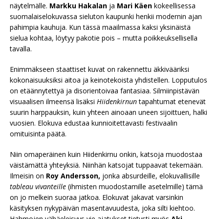
näytelmälle.
Markku Hakalan
ja
Mari Käen
kokeellisessa
suomalaiselokuvassa sieluton kaupunki henkii modernin ajan
pahimpia kauhuja. Kun tässä maailmassa kaksi yksinäistä
sielua kohtaa, löytyy pakotie pois – mutta poikkeuksellisella
tavalla.
Enimmäkseen staattiset kuvat on rakennettu äkkivääriksi
kokonaisuuksiksi aitoa ja keinotekoista yhdistellen. Lopputulos
on etäännytettyä ja disorientoivaa fantasiaa. Silmiinpistävän
visuaalisen ilmeensä lisäksi
Hiidenkirnun
tapahtumat etenevät
suurin harppauksin, kuin yhteen ainoaan uneen sijoittuen, halki
vuosien. Elokuva edustaa kunnioitettavasti festivaalin
omituisinta päätä.
Niin omaperäinen kuin Hiidenkirnu onkin, katsoja muodostaa
väistämättä yhteyksiä. Niinhän katsojat tuppaavat tekemään.
Ilmeisin on
Roy Andersson,
jonka absurdeille, elokuvallisille
tableau vivanteille
(ihmisten muodostamille asetelmille) tämä
on jo melkein suoraa jatkoa. Elokuvat jakavat varsinkin
käsityksen nykypäivän masentavuudesta, joka silti kiehtoo.
Hahmojen vähäeleisyys vie ajatukset tietysti myös
Aki