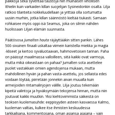
paikkoja sekä syventää taustoja niin muinaisen vihollisen
Ithielin kuin varkaiden killan suojelijan Sysineidonkin osalta. Lilja
ratkoo tilanteita nokkeluudellaan ja yrittää olla sortumatta
uusiin murhiin, jotka killan säännöstö kieltää tiukasti. Samaan
rohkaisee myös oppi-isä Seamus, joka on silmin nähden
huolissaan Liljan elämän suunnasta.
Päätösosa
Jumalten hauta
räjäyttääkin sitten pankin. Lähes
500-sivuinen finaali uskaltaa viimein karistella miekka ja magia
-kliseet ja kertoo syväluotaavan, hahmovetoisen tarinan. Paha
on päässyt maailmassa valloilleen, siitä kaikki ovat varmoja,
mutta mikä oikeastaan on pahaa? Jumalten sota asettelee
puolet vastakkain omien agendojensa mukaan, mutta
mahdollinen hyvän ja pahan vasta-asettelu, jos sellaista edes
voidaan löytää, piirretään jonnekin aivan muualla kuin
armeijoiden rintamalinjojen välille. Lilja joutuu tekemään
kipeitä valintoja ja hyväksymään tekojensa hinnan, mutta niin
joutuvat kaikki muutkin. Yksi kiehtovimmista säikeistä on
teoksen kuolemasuhde: eeppisyyden asteen kasvaessa Kalmo,
kuoleman valtias, kulkee itse ihmisten keskuudessa
tarkkailijana, kommentoijana, oman asiansa ajajana – vain