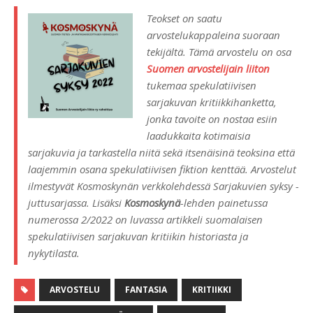
Teokset on saatu
arvostelukappaleina suoraan
tekijältä. Tämä arvostelu on osa
Suomen arvostelijain liiton
tukemaa spekulatiivisen
sarjakuvan kritiikkihanketta,
jonka tavoite on nostaa esiin
laadukkaita kotimaisia
sarjakuvia ja tarkastella niitä sekä itsenäisinä teoksina että
laajemmin osana spekulatiivisen fiktion kenttää. Arvostelut
ilmestyvät Kosmoskynän verkkolehdessä Sarjakuvien syksy -
juttusarjassa. Lisäksi
Kosmoskynä
-lehden painetussa
numerossa 2/2022 on luvassa artikkeli suomalaisen
spekulatiivisen sarjakuvan kritiikin historiasta ja
nykytilasta.
ARVOSTELU
FANTASIA
KRITIIKKI