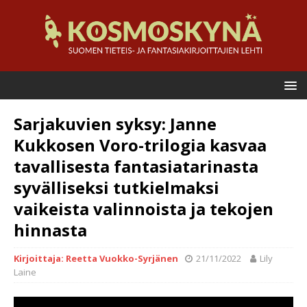
Sarjakuvien syksy: Janne
Kukkosen Voro-trilogia kasvaa
tavallisesta fantasiatarinasta
syvälliseksi tutkielmaksi
vaikeista valinnoista ja tekojen
hinnasta
Kirjoittaja: Reetta Vuokko-Syrjänen
21/11/2022
Lily
Laine