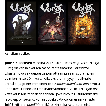
Kansikuvat Like.
Janne Kukkosen
vuosina 2016–2021 ilmestynyt
Voro
-trilogia
(Like) on kansainvälisen tason fantasiatarina varastyttö
Liljasta, joka sekaantuu tahtomattaan itseään suurempien
voimien mittelöön.
Voron
oikeuksia on myyty maailmalle
urakalla, ja jo ensimmäinen osa
Kolmen kuninkaan aarre
voitti
Sarjakuva-Finlandian ilmestymisvuonnaan 2016. Trilogian osat
kattavat kukin itsenäisen tarinan, joka nivoutuu suuremmaksi
jatkuvajuoniseksi kokonaisuudeksi. Voroa on usein verrattu
Jeff Smithin
Luupäihin
, mikä onkin sekä rakenteen että