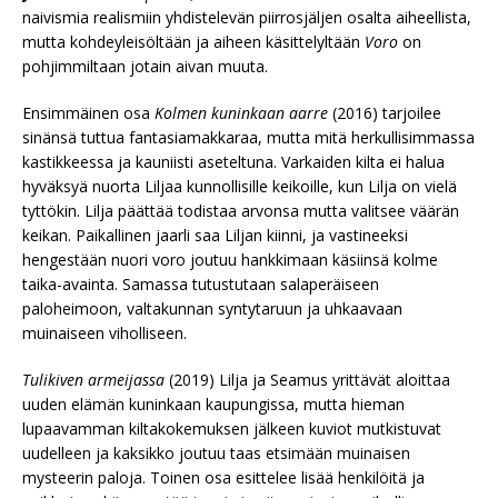
naivismia realismiin yhdistelevän piirrosjäljen osalta aiheellista,
mutta kohdeyleisöltään ja aiheen käsittelyltään
Voro
on
pohjimmiltaan jotain aivan muuta.
Ensimmäinen osa
Kolmen kuninkaan aarre
(2016) tarjoilee
sinänsä tuttua fantasiamakkaraa, mutta mitä herkullisimmassa
kastikkeessa ja kauniisti aseteltuna. Varkaiden kilta ei halua
hyväksyä nuorta Liljaa kunnollisille keikoille, kun Lilja on vielä
tyttökin. Lilja päättää todistaa arvonsa mutta valitsee väärän
keikan. Paikallinen jaarli saa Liljan kiinni, ja vastineeksi
hengestään nuori voro joutuu hankkimaan käsiinsä kolme
taika-avainta. Samassa tutustutaan salaperäiseen
paloheimoon, valtakunnan syntytaruun ja uhkaavaan
muinaiseen viholliseen.
Tulikiven armeijassa
(2019) Lilja ja Seamus yrittävät aloittaa
uuden elämän kuninkaan kaupungissa, mutta hieman
lupaavamman kiltakokemuksen jälkeen kuviot mutkistuvat
uudelleen ja kaksikko joutuu taas etsimään muinaisen
mysteerin paloja. Toinen osa esittelee lisää henkilöitä ja