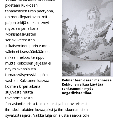
pidetään Kukkosen
tähänastisen uran päätyönä,
on merkillepantavaa, miten
paljon tekijä on kehittynyt
myös sarjan aikana.
Monisatasivuisten
sarjakuvateosten
julkaiseminen parin vuoden
välein ei itsessäänkään ole
mikään helppo temppu,
mutta Kukkosen jäljessä ei
näy minkäänlaista
turnausväsymystä – päin
vastoin: Kukkonen kasvaa
Kolmanteen osaan mennessä
Kukkonen alkaa käyttää
kolmen kirjan aikana
rohkeammin myös
sujuvasta mutta
negatiivista tilaa.
tavanomaisesta
fantasianikkarista taidokkaaksi ja hienovireiseksi
ihmiskohtaloiden kuvaajaksi ja ihmiskunnan tilan
syväluotaajaksi. Vaikka Lilja on alusta saakka toki