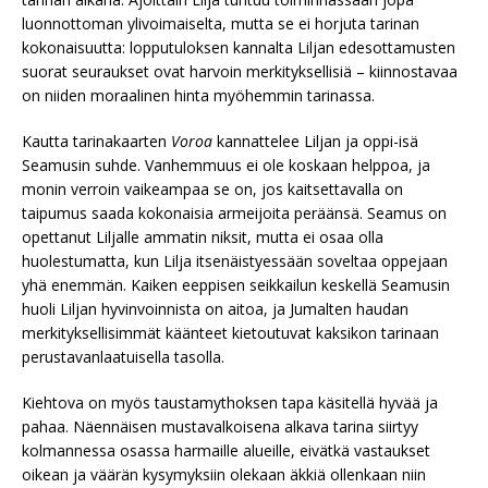
luonnottoman ylivoimaiselta, mutta se ei horjuta tarinan
kokonaisuutta: lopputuloksen kannalta Liljan edesottamusten
suorat seuraukset ovat harvoin merkityksellisiä – kiinnostavaa
on niiden moraalinen hinta myöhemmin tarinassa.
Kautta tarinakaarten
Voroa
kannattelee Liljan ja oppi-isä
Seamusin suhde. Vanhemmuus ei ole koskaan helppoa, ja
monin verroin vaikeampaa se on, jos kaitsettavalla on
taipumus saada kokonaisia armeijoita peräänsä. Seamus on
opettanut Liljalle ammatin niksit, mutta ei osaa olla
huolestumatta, kun Lilja itsenäistyessään soveltaa oppejaan
yhä enemmän. Kaiken eeppisen seikkailun keskellä Seamusin
huoli Liljan hyvinvoinnista on aitoa, ja Jumalten haudan
merkityksellisimmät käänteet kietoutuvat kaksikon tarinaan
perustavanlaatuisella tasolla.
Kiehtova on myös taustamythoksen tapa käsitellä hyvää ja
pahaa. Näennäisen mustavalkoisena alkava tarina siirtyy
kolmannessa osassa harmaille alueille, eivätkä vastaukset
oikean ja väärän kysymyksiin olekaan äkkiä ollenkaan niin