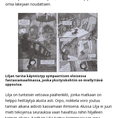
omia lakejaan noudattaen.
Liljan tarina käynnistyy sympaattisen oloisessa
fantasiamaailmassa, jonka yksityiskohtiin on miellyttävä
uppoutua.
Lilja on tunteisiin vetoava päähenkilö, jonka matkaan on
helppo heittäytyä alusta asti. Orpo, nokkela voro joutuu
tarinan aikana aidosti kasvamaan ihmisenä. Alussa Lilja ei juuri
mieti tekojensa seurauksia vaan havahtuu niihin hiljalleen
tarinan aikana. Ajoittain Lilja tuntuu toiminnassaan jopa