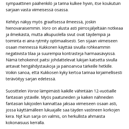
sympaattinen päähenkilö ja tarina kulkee hyvin, itse koukutuin
sarjaan vasta viimeisessä osassa.
Kehitys näkyy myös graafisessa ilmeessä, joskin
hienovaraisemmin.
Voro
on alusta asti piirrosjäljeltään notkeaa
ja ilmeikästä, mutta alkupuolella sivut ovat täydempiä ja
toiminta ei aina rytmity optimaalisesti. Sen sijaan viimeiseen
osaan mennessä Kukkonen käyttää sivuilla rohkeammin
negatiivista tilaa ja suurempia kontrasteja harmaasävyissä.
Nämä tehokeinot paitsi johdattelevat lukijan katsetta sivulla
antavat hengähdystaukoja ja painoarvoa tärkeille hetkille.
Voikin sanoa, että Kukkosen kyky kertoa tarinaa kirjaimellisesti
terävöityy sarjan edetessä.
Suosittelen
Voroa
lämpimästi kaikille vähintään 12-vuotiaille
fantasian ystäville. Myös paatuneiden ja kaiken nähneiden
fantasian lukijoiden kannattaa jaksaa viimeiseen osaan asti,
jossa käyttämälleen lukuajalle saa täyden vastineen korkojen
kera. Nyt kun sarja on valmis, on herkullista ahmaista
kokonaisuus kerralla.