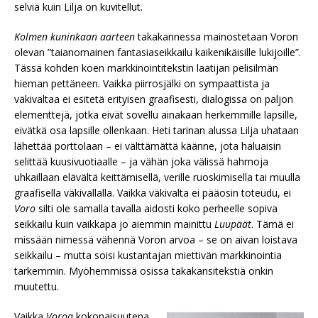
selviä kuin Lilja on kuvitellut.
Kolmen kuninkaan aarteen
takakannessa mainostetaan Voron
olevan ”taianomainen fantasiaseikkailu kaikenikäisille lukijoille”.
Tässä kohden koen markkinointitekstin laatijan pelisilmän
hieman pettäneen. Vaikka piirrosjälki on sympaattista ja
väkivaltaa ei esitetä erityisen graafisesti, dialogissa on paljon
elementtejä, jotka eivät sovellu ainakaan herkemmille lapsille,
eivätkä osa lapsille ollenkaan. Heti tarinan alussa Lilja uhataan
lähettää porttolaan – ei välttämättä käänne, jota haluaisin
selittää kuusivuotiaalle – ja vähän joka välissä hahmoja
uhkaillaan elävältä keittämisellä, verille ruoskimisella tai muulla
graafisella väkivallalla. Vaikka väkivalta ei pääosin toteudu, ei
Voro
silti ole samalla tavalla aidosti koko perheelle sopiva
seikkailu kuin vaikkapa jo aiemmin mainittu
Luupäät
. Tämä ei
missään nimessä vähennä Voron arvoa – se on aivan loistava
seikkailu – mutta soisi kustantajan miettivän markkinointia
tarkemmin. Myöhemmissä osissa takakansitekstiä onkin
muutettu.
Vaikka
Voroa
kokonaisuutena