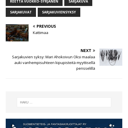
REETTA VUOKKO-SYRJÄNEN
SARJAKUVA
SARJAKUVAT
SARJAKUVIENSYKSY
PREVIOUS
Kattimaa
NEXT
Sarjakuvien syksy: Mari Ahokoivun Oksi maalaa
auki vanhempisuhteen kipupisteitä myyttisellä
pensselillä