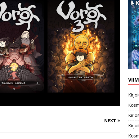
VII
Kirj
Kosm
Kirj
NEXT
Kirj
Kosm