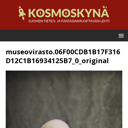
museovirasto.06F00CDB1B17F316
D12C1B16934125B7_0_original