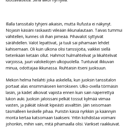
Illalla tanssitalo tyhjeni aikaisin, mutta Rufusta ei näkynyt.
Nojasin käsiäni raskaasti viileään ikkunalautaan. Taivas tummui
vähitellen, kunnes oli ihan pimeää. Pihavalot syttyivät
särähdellen. Valot lepattivat, ja tuuli sai pihamaan lehdet
kahisemaan. Oli kuin ulkona olisi tanssijoita, vaikkei siellä
tietenkään ketään ollut. Hahmot hulmahtelivat ja liikahtelivat
varjoissa, juuri valokeilojen ulkopuolella. Tuntuivat ilkkuvan
minua, odottajaa ikkunassa. Riuhtaisin itseni juoksuun.
Mekon helma heilahti joka askelella, kun juoksin tanssitalon
portaat alas ensimmäiseen kerrokseen. Ulko-ovella törmäsin
lasiin, ja kädet alkoivat vapista ennen kuin sain näperrettyä
lukon auki. Juoksin jaloissani pelkät tossut kylmää viimaa
vasten, ja päkiät iskivät kipeästi asvalttiin. Jäin seisomaan
täsmälleen keskelle pihaa. Puristin käsiä nyrkkiin ja käännyin
monta kertaa katsomaan taakseni. Yritin kohdistaa voimani
johonkin, mihin vain, mitä pihamaalla olisi. Varikset raakkuivat.