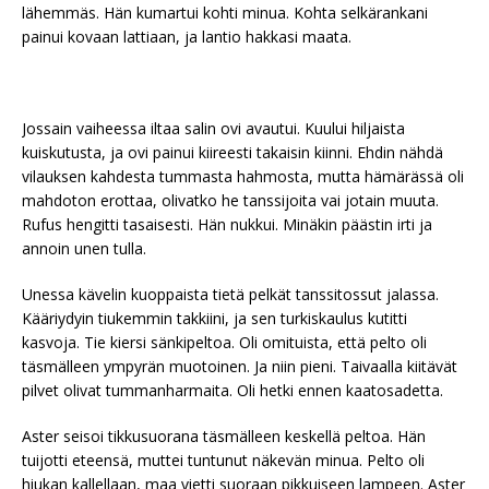
lähemmäs. Hän kumartui kohti minua. Kohta selkärankani
painui kovaan lattiaan, ja lantio hakkasi maata.
Jossain vaiheessa iltaa salin ovi avautui. Kuului hiljaista
kuiskutusta, ja ovi painui kiireesti takaisin kiinni. Ehdin nähdä
vilauksen kahdesta tummasta hahmosta, mutta hämärässä oli
mahdoton erottaa, olivatko he tanssijoita vai jotain muuta.
Rufus hengitti tasaisesti. Hän nukkui. Minäkin päästin irti ja
annoin unen tulla.
Unessa kävelin kuoppaista tietä pelkät tanssitossut jalassa.
Kääriydyin tiukemmin takkiini, ja sen turkiskaulus kutitti
kasvoja. Tie kiersi sänkipeltoa. Oli omituista, että pelto oli
täsmälleen ympyrän muotoinen. Ja niin pieni. Taivaalla kiitävät
pilvet olivat tummanharmaita. Oli hetki ennen kaatosadetta.
Aster seisoi tikkusuorana täsmälleen keskellä peltoa. Hän
tuijotti eteensä, muttei tuntunut näkevän minua. Pelto oli
hiukan kallellaan, maa vietti suoraan pikkuiseen lampeen. Aster