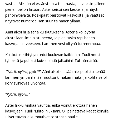
vasten. Mikään ei estänyt unta tulemasta, ja vaelsin jälleen
pienen pellon laitaan. Aster seisoi sen keskellä ja näytti
pahoinvoivalta. Poskipäät paistoivat kasvoista, ja vaatteet
näyttivät numeroa liian suurilta hänen yllään.
Ääni alkoi hiljaisena kuiskutuksena. Aster alkoi pyöriä
alustallaan ilme alistuneena, ja pian tuska repi hänen
kasvojaan irveeseen. Lammen vesi oli yhä tummempaa.
Kuiskutus kiihtyi ja tuntui kuuluvan kaikkialta. Tuuli nousi
tyhjästä ja puhalsi kuivia lehtiä jalkoihini. Tuli hämärää.
”Pyörii, pyörii, pyörii!”
Ääni alkoi kiertää mielipuolista kehää
lammen ympärillä. Se muuttui kimakammaksi ja kohta se oli
korviavihlovaa ulvontaa.
”Pyörii, pyörii!”
Aster liikkui vinhaa vauhtia, enkä voinut erottaa hänen
kasvojaan. Tuuli riuhtoi hiuksiani. Oli painettava kädet korville.
Pilvet taivaalla kumpuilivat toistensa päälle.