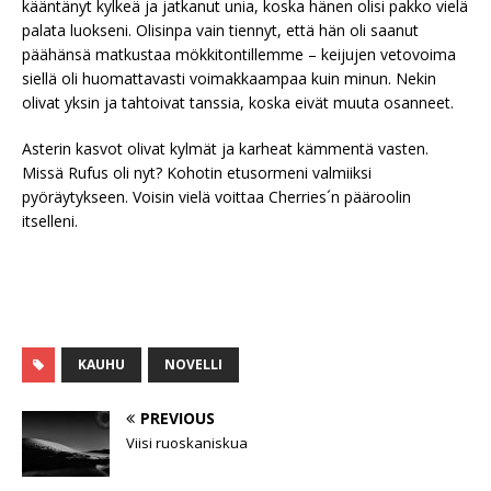
kääntänyt kylkeä ja jatkanut unia, koska hänen olisi pakko vielä
palata luokseni. Olisinpa vain tiennyt, että hän oli saanut
päähänsä matkustaa mökkitontillemme – keijujen vetovoima
siellä oli huomattavasti voimakkaampaa kuin minun. Nekin
olivat yksin ja tahtoivat tanssia, koska eivät muuta osanneet.
Asterin kasvot olivat kylmät ja karheat kämmentä vasten.
Missä Rufus oli nyt? Kohotin etusormeni valmiiksi
pyöräytykseen. Voisin vielä voittaa Cherries´n pääroolin
itselleni.
KAUHU
NOVELLI
PREVIOUS
Viisi ruoskaniskua