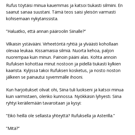
Rufus töytäisi minua kauemmas ja katsoi tiukasti silmiini. En
saanut sanaa suustani. Tämä teos saisi yleisön varmasti
kohisemaan nykytanssista.
”Haluatko, että annan pääroolin Siinalle?”
Vilkaisin ystävääni. Virheetöntä ryhtiä ja ylväästi kohollaan
olevaa leukaa. Kissamaisia silmiä. Nuorta kehoa, paljon
nuorempaa kuin minun. Painoin pääni alas. Kohta annoin
Rufuksen kohottaa minut nostoon ja pidellä tiukasti kylkien
kaarista. Kyljissä takoi Rufuksen kosketus, ja nosto noston
jälkeen se painautui syvemmälle ihooni.
Kun harjoitukset olivat ohi, Siina tuli luokseni ja katsoi minua
kuin varmistaen, olenko kunnossa. Nyökkäsin lyhyesti. Siina
ryhtyi keräilemään tavaroitaan ja kysyi:
”Eikö heillä ole sellaista yhteyttä? Rufuksella ja Asterilla.”
”Mitä?”