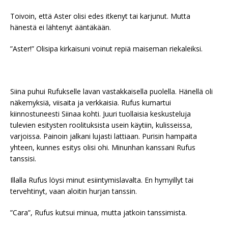
Toivoin, että Aster olisi edes itkenyt tai karjunut. Mutta
hänestä ei lähtenyt ääntäkään.
”Aster!” Olisipa kirkaisuni voinut repiä maiseman riekaleiksi.
Siina puhui Rufukselle lavan vastakkaisella puolella. Hänellä oli
näkemyksiä, viisaita ja verkkaisia. Rufus kumartui
kiinnostuneesti Siinaa kohti. Juuri tuollaisia keskusteluja
tulevien esitysten roolituksista usein käytiin, kulisseissa,
varjoissa. Painoin jalkani lujasti lattiaan. Purisin hampaita
yhteen, kunnes esitys olisi ohi. Minunhan kanssani Rufus
tanssisi.
Illalla Rufus löysi minut esiintymislavalta. En hymyillyt tai
tervehtinyt, vaan aloitin hurjan tanssin.
”Cara”, Rufus kutsui minua, mutta jatkoin tanssimista.