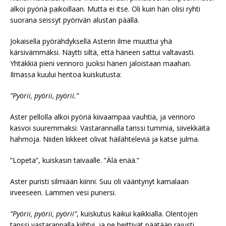
alkoi pyöriä paikoillaan. Mutta ei itse. Oli kuin hän olisi ryhti
suorana seissyt pyörivän alustan päällä.
Jokaisella pyörähdyksellä Asterin ilme muuttui yhä
kärsivämmäksi. Näytti siltä, että häneen sattui valtavasti.
Yhtäkkiä pieni verinoro juoksi hänen jaloistaan maahan.
Ilmassa kuului hentoa kuiskutusta:
”Pyörii, pyörii, pyörii.”
Aster pellolla alkoi pyöriä kiivaampaa vauhtia, ja verinoro
kasvoi suuremmaksi. Vastarannalla tanssi tummia, siivekkäitä
hahmoja. Niiden liikkeet olivat häilähteleviä ja katse julma.
”Lopeta”, kuiskasin taivaalle. ”Älä enää.”
Aster puristi silmiään kiinni. Suu oli vääntynyt kamalaan
irveeseen. Lammen vesi punersi.
”Pyörii, pyörii, pyörii”
, kuiskutus kaikui kaikkialla. Olentojen
tanssi vastarannalla kiihtyi, ja ne heittivät päätään rajusti