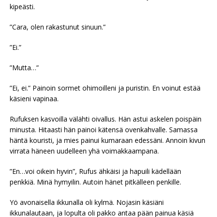
kipeästi.
”Cara, olen rakastunut sinuun.”
”Ei.”
”Mutta…”
”Ei, ei.” Painoin sormet ohimoilleni ja puristin. En voinut estää
käsieni vapinaa.
Rufuksen kasvoilla välähti oivallus. Hän astui askelen poispäin
minusta. Hitaasti hän painoi kätensä ovenkahvalle. Samassa
häntä kouristi, ja mies painui kumaraan edessäni. Annoin kivun
virrata häneen uudelleen yhä voimakkaampana.
”En…voi oikein hyvin”, Rufus ähkäisi ja hapuili kädellään
penkkiä. Minä hymyilin. Autoin hänet pitkälleen penkille.
Yö avonaisella ikkunalla oli kylmä. Nojasin käsiäni
ikkunalautaan, ja lopulta oli pakko antaa pään painua käsiä