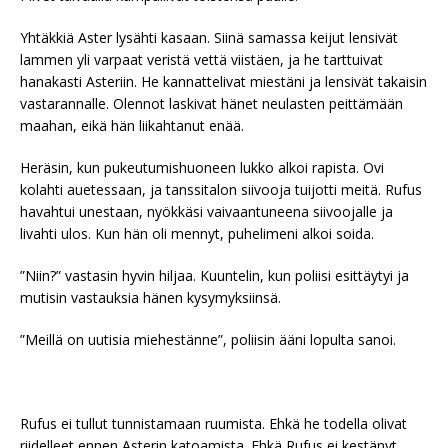
Yhtäkkiä Aster lysähti kasaan. Siinä samassa keijut lensivät
lammen yli varpaat veristä vettä viistäen, ja he tarttuivat
hanakasti Asteriin. He kannattelivat miestäni ja lensivät takaisin
vastarannalle. Olennot laskivat hänet neulasten peittämään
maahan, eikä hän liikahtanut enää.
Heräsin, kun pukeutumishuoneen lukko alkoi rapista. Ovi
kolahti auetessaan, ja tanssitalon siivooja tuijotti meitä. Rufus
havahtui unestaan, nyökkäsi vaivaantuneena siivoojalle ja
livahti ulos. Kun hän oli mennyt, puhelimeni alkoi soida.
”Niin?” vastasin hyvin hiljaa. Kuuntelin, kun poliisi esittäytyi ja
mutisin vastauksia hänen kysymyksiinsä.
”Meillä on uutisia miehestänne”, poliisin ääni lopulta sanoi.
Rufus ei tullut tunnistamaan ruumista. Ehkä he todella olivat
riidelleet ennen Asterin katoamista. Ehkä Rufus ei kestänyt