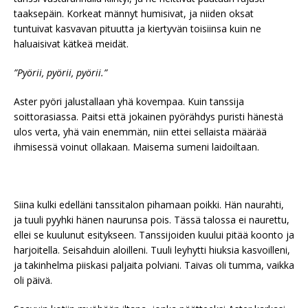
taaksepäin. Korkeat männyt humisivat, ja niiden oksat
tuntuivat kasvavan pituutta ja kiertyvän toisiinsa kuin ne
haluaisivat kätkeä meidät.
”Pyörii, pyörii, pyörii.”
Aster pyöri jalustallaan yhä kovempaa. Kuin tanssija
soittorasiassa. Paitsi että jokainen pyörähdys puristi hänestä
ulos verta, yhä vain enemmän, niin ettei sellaista määrää
ihmisessä voinut ollakaan. Maisema sumeni laidoiltaan.
Siina kulki edelläni tanssitalon pihamaan poikki. Hän naurahti,
ja tuuli pyyhki hänen naurunsa pois. Tässä talossa ei naurettu,
ellei se kuulunut esitykseen. Tanssijoiden kuului pitää koonto ja
harjoitella. Seisahduin aloilleni. Tuuli leyhytti hiuksia kasvoilleni,
ja takinhelma piiskasi paljaita polviani. Taivas oli tumma, vaikka
oli päivä.