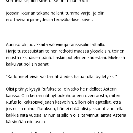
sormella kirjoitin siihen: ”Se on minun roolini.”
Jossain ikkunan takana häilähti tumma varjo, ja olin
erottavinani pimeydessä teräväkärkiset siivet.
Aurinko oli juovikkaita valoviiruja tanssisalin lattialla.
Harjoitustossuistani toinen retkotti maassa ylösalaisin, toinen
entistä rikkinäisempänä. Laskin puhelimen kädestäni. Mielessä
kaikuivat poliisin sanat:
”Kadonneet eivät välttämättä edes halua tulla löydetyiksi.”
Olisi pitänyt kysyä Rufukselta, olivatko he riidelleet Asterin
kanssa. Olin kerran nähnyt pukuhuoneen ovenraosta, miten
Rufus löi kaksoisveljeään kasvoihin. Silloin olin ajatellut, että
jos olisin nainut Rufuksen, hän ei ehkä olisi jaksanut vihoitella
kaikkia niitä vuosia. Minun ei silloin olisi tarvinnut laittaa Asteria
kärsimään niin usein.