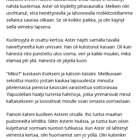
nähdä kuolemaa. Aster oli löydetty pihasaunalta. Melkein olin
unohtanut, että heinittyneellä ja lahonneella mökkitontillamme
sellaista saunaa olikaan. Se oli kolkko paikka, ja olin käynyt
siellä viimeksi lapsena.
Kuolinsyytä ei osattu kertoa. Aster näytti samalla tavalla
näivettyneeltä kuin unissani. Hän oli kutistunut kasaan. Oli kuin
hänestä olisi puristettu ulos voima, veri ja kaikki muukin, mikä
elämää piti yllä. Hänestä oli jäljellä kuori.
”Miksi?” kuiskasin itsekseni ja katsoin käsiäni. Mielikuvaan
sekoittui muisto jostain kaukaa lapsuudesta: minusta
pitelemässä pienissä käsissäni varastettua soittorasiaa.
Yläpuolellani häälyi tummia hahmoja, jotka ymmärsivät minut
kaltaisekseen ja luovuttivat minulle osan omasta voimastaan.
Painoin käteni kuolleen Asterin otsalle. Iho tuntui maahan
pudonneilta lehdiltä. Silitin Asterin hiuksia, ja tuntui kuin olisin
kuljettanut sormiani nuotion tuhkassa. Kun Aster oli lähtenyt
viimeistä kertaa, olin huomannut sen jo yöllä. Olin kuitenkin