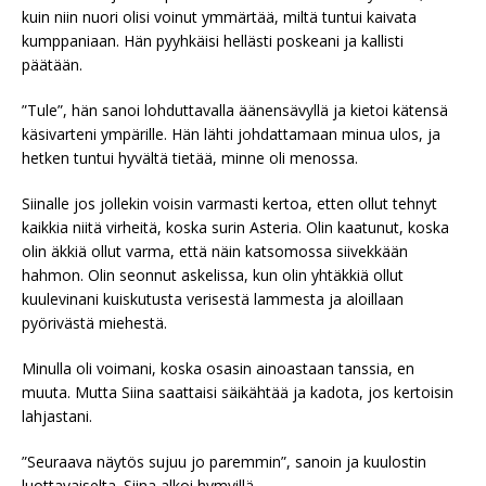
kuin niin nuori olisi voinut ymmärtää, miltä tuntui kaivata
kumppaniaan. Hän pyyhkäisi hellästi poskeani ja kallisti
päätään.
”Tule”, hän sanoi lohduttavalla äänensävyllä ja kietoi kätensä
käsivarteni ympärille. Hän lähti johdattamaan minua ulos, ja
hetken tuntui hyvältä tietää, minne oli menossa.
Siinalle jos jollekin voisin varmasti kertoa, etten ollut tehnyt
kaikkia niitä virheitä, koska surin Asteria. Olin kaatunut, koska
olin äkkiä ollut varma, että näin katsomossa siivekkään
hahmon. Olin seonnut askelissa, kun olin yhtäkkiä ollut
kuulevinani kuiskutusta verisestä lammesta ja aloillaan
pyörivästä miehestä.
Minulla oli voimani, koska osasin ainoastaan tanssia, en
muuta. Mutta Siina saattaisi säikähtää ja kadota, jos kertoisin
lahjastani.
”Seuraava näytös sujuu jo paremmin”, sanoin ja kuulostin
luottavaiselta. Siina alkoi hymyillä.