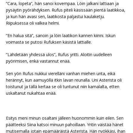
”Cara, lopeta”, hän sanoi kovempaa. Löin jalkani lattiaan ja
pysäytin pyörähdyksen. Rufus piteli käsissään pientä laatikkoa,
ja kun hän avasi sen, laatikosta paljastui kaulaketju.
Riipuksessa oli valkea helmi.
”En halua sitä”, sanoin ja löin laatikon kannen kiinni. Iskun
voimasta se putosi Rufuksen käsistä lattialle.
”Lähdetään yhdessä ulos”, Rufus yritti. Aloitin uudelleen
pyörimisen, enkä vastannut enää.
Sen yön Rufus nukkui vierelläni vanhan miehen unta, eikä
herännyt, kun aamuyöllä itkin lavan reunalla. Uni Asterista oli
toistunut ja tällä kertaa se oli tuntunut niin kamalalta, etten
uskaltanut nukahtaa enää.
Esitys meni minun osaltani jälleen huonommin kuin eilen. Sen
päätteeksi Siina katsoi minuun pahoillaan. Yritin väistää hänet
mutisemalla jotain epämääräistä Asterista. Hän nyökkäsi, ihan