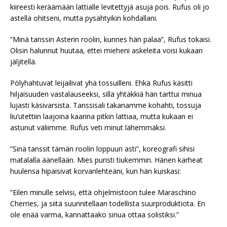
kiireesti keräämään lattialle levitettyjä asuja pois. Rufus oli jo
astella ohitseni, mutta pysähtyikin kohdallani.
”Minä tanssin Asterin roolin, kunnes hän palaa”, Rufus tokaisi.
Olisin halunnut huutaa, ettei mieheni askeleita voisi kukaan
jäljitellä.
Pölyhahtuvat leijailivat yhä tossuilleni. Ehkä Rufus käsitti
hiljaisuuden vastalauseeksi, sillä yhtäkkiä hän tarttui minua
lujasti käsivarsista. Tanssisali takanamme kohahti, tossuja
liu’utettiin laajoina kaarina pitkin lattiaa, mutta kukaan ei
astunut väliimme. Rufus veti minut lähemmäksi.
”Sinä tanssit tämän roolin loppuun asti”, koreografi sihisi
matalalla äänellään. Mies puristi tiukemmin. Hänen karheat
huulensa hipaisivat korvanlehteäni, kun hän kuiskasi:
”Eilen minulle selvisi, että ohjelmistoon tulee Maraschino
Cherries, ja siitä suunnitellaan todellista suurproduktiota. En
ole enää varma, kannattaako sinua ottaa solistiksi.”