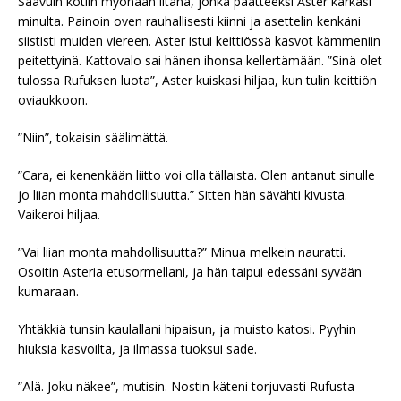
Saavuin kotiin myöhään iltana, jonka päätteeksi Aster karkasi
minulta. Painoin oven rauhallisesti kiinni ja asettelin kenkäni
siististi muiden viereen. Aster istui keittiössä kasvot kämmeniin
peitettyinä. Kattovalo sai hänen ihonsa kellertämään. ”Sinä olet
tulossa Rufuksen luota”, Aster kuiskasi hiljaa, kun tulin keittiön
oviaukkoon.
”Niin”, tokaisin säälimättä.
”Cara, ei kenenkään liitto voi olla tällaista. Olen antanut sinulle
jo liian monta mahdollisuutta.” Sitten hän sävähti kivusta.
Vaikeroi hiljaa.
”Vai liian monta mahdollisuutta?” Minua melkein nauratti.
Osoitin Asteria etusormellani, ja hän taipui edessäni syvään
kumaraan.
Yhtäkkiä tunsin kaulallani hipaisun, ja muisto katosi. Pyyhin
hiuksia kasvoilta, ja ilmassa tuoksui sade.
”Älä. Joku näkee”, mutisin. Nostin käteni torjuvasti Rufusta