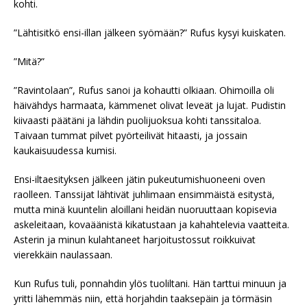
kohti.
”Lähtisitkö ensi-illan jälkeen syömään?” Rufus kysyi kuiskaten.
”Mitä?”
”Ravintolaan”, Rufus sanoi ja kohautti olkiaan. Ohimoilla oli
häivähdys harmaata, kämmenet olivat leveät ja lujat. Pudistin
kiivaasti päätäni ja lähdin puolijuoksua kohti tanssitaloa.
Taivaan tummat pilvet pyörteilivät hitaasti, ja jossain
kaukaisuudessa kumisi.
Ensi-iltaesityksen jälkeen jätin pukeutumishuoneeni oven
raolleen. Tanssijat lähtivät juhlimaan ensimmäistä esitystä,
mutta minä kuuntelin aloillani heidän nuoruuttaan kopisevia
askeleitaan, kovaäänistä kikatustaan ja kahahtelevia vaatteita.
Asterin ja minun kulahtaneet harjoitustossut roikkuivat
vierekkäin naulassaan.
Kun Rufus tuli, ponnahdin ylös tuoliltani. Hän tarttui minuun ja
yritti lähemmäs niin, että horjahdin taaksepäin ja törmäsin