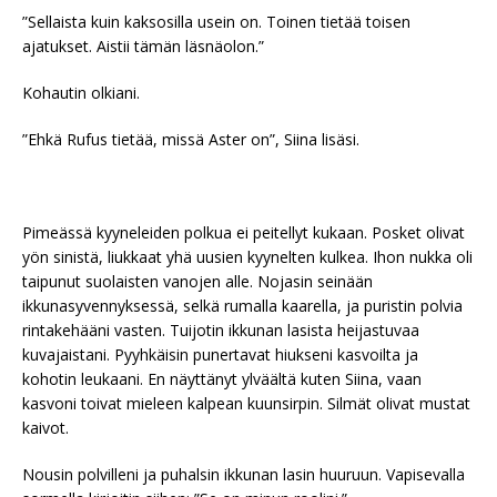
”Sellaista kuin kaksosilla usein on. Toinen tietää toisen
ajatukset. Aistii tämän läsnäolon.”
Kohautin olkiani.
”Ehkä Rufus tietää, missä Aster on”, Siina lisäsi.
Pimeässä kyyneleiden polkua ei peitellyt kukaan. Posket olivat
yön sinistä, liukkaat yhä uusien kyynelten kulkea. Ihon nukka oli
taipunut suolaisten vanojen alle. Nojasin seinään
ikkunasyvennyksessä, selkä rumalla kaarella, ja puristin polvia
rintakehääni vasten. Tuijotin ikkunan lasista heijastuvaa
kuvajaistani. Pyyhkäisin punertavat hiukseni kasvoilta ja
kohotin leukaani. En näyttänyt ylväältä kuten Siina, vaan
kasvoni toivat mieleen kalpean kuunsirpin. Silmät olivat mustat
kaivot.
Nousin polvilleni ja puhalsin ikkunan lasin huuruun. Vapisevalla