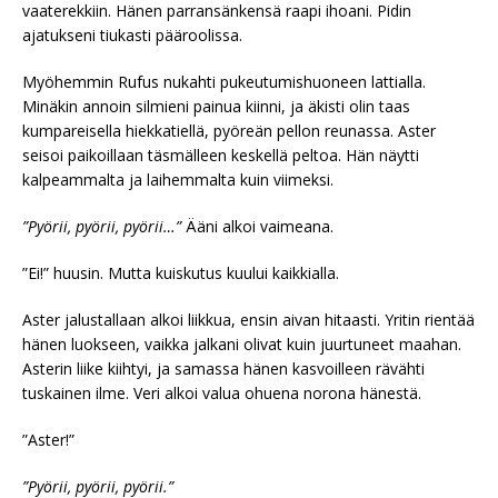
vaaterekkiin. Hänen parransänkensä raapi ihoani. Pidin
ajatukseni tiukasti pääroolissa.
Myöhemmin Rufus nukahti pukeutumishuoneen lattialla.
Minäkin annoin silmieni painua kiinni, ja äkisti olin taas
kumpareisella hiekkatiellä, pyöreän pellon reunassa. Aster
seisoi paikoillaan täsmälleen keskellä peltoa. Hän näytti
kalpeammalta ja laihemmalta kuin viimeksi.
”Pyörii, pyörii, pyörii…”
Ääni alkoi vaimeana.
”Ei!” huusin. Mutta kuiskutus kuului kaikkialla.
Aster jalustallaan alkoi liikkua, ensin aivan hitaasti. Yritin rientää
hänen luokseen, vaikka jalkani olivat kuin juurtuneet maahan.
Asterin liike kiihtyi, ja samassa hänen kasvoilleen rävähti
tuskainen ilme. Veri alkoi valua ohuena norona hänestä.
”Aster!”
”Pyörii, pyörii, pyörii.”