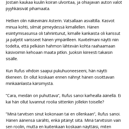
Jostain kaukaa kuulin koiran ulvontaa, ja ohiajavan auton valot
pyyhkäisivät pihamaata.
Hetken olin näkevinäni Asterin. Vatsallaan asvaltilla. Kasvot
minua kohti, silmät pimeydessä kimallellen. Hänen
esiintymisasunsa oli tahriintunut, kimalle kankaista oli karissut
ja paljetit varisseet hänen ympärilleen. Kuvitelmani näytti niin
todelta, että pelkäsin hahmon lähtevän kohta raahaamaan
käsivoimin kehoaan maata pitkin. Juoksin kiireesti takaisin
sisälle.
Kun Rufus vihdoin saapui pukuhuoneeseeni, hän näytti
itkeneen. En ollut koskaan ennen nähnyt hänen osoittavan
minkäänlaista kärsimystä.
”Cara, meidän on puhuttava”, Rufus sanoi karhealla äänellä. Ei
kai hän ollut luvannut roolia sittenkin jollekin toiselle?
”Minä tarvitsen sinut kokonaan tai en ollenkaan”, Rufus sanoi.
Hänen äänensä särähti, enkä pitänyt siitä. Minä tarvitsisin vain
sen roolin, mutta en kuitenkaan koskaan näyttäisi, miten