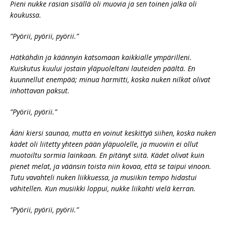
Pieni nukke rasian sisällä oli muovia ja sen toinen jalka oli
koukussa.
”Pyörii, pyörii, pyörii.”
Hätkähdin ja käännyin katsomaan kaikkialle ympärilleni.
Kuiskutus kuului jostain yläpuoleltani lauteiden päältä. En
kuunnellut enempää; minua harmitti, koska nuken nilkat olivat
inhottavan paksut.
”Pyörii, pyörii.”
Ääni kiersi saunaa, mutta en voinut
keskittyä siihen, koska nuken
kädet oli liitetty yhteen pään yläpuolelle, ja muoviin ei ollut
muotoiltu sormia lainkaan. En pitänyt siitä. Kädet olivat kuin
pienet melat, ja väänsin toista niin kovaa, että se taipui vinoon.
Tutu vavahteli nuken liikkuessa, ja musiikin tempo hidastui
vähitellen. Kun musiikki loppui, nukke liikahti vielä kerran.
”Pyörii, pyörii, pyörii.”