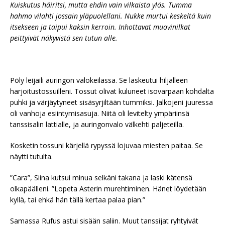
Kuiskutus häiritsi, mutta ehdin vain vilkaista ylös. Tumma
hahmo vilahti jossain yläpuolellani. Nukke murtui keskeltä kuin
itsekseen ja taipui kaksin kerroin. Inhottavat muovinilkat
peittyivät näkyvistä sen tutun alle.
Pöly leijaili auringon valokeilassa. Se laskeutui hiljalleen
harjoitustossuilleni. Tossut olivat kuluneet isovarpaan kohdalta
puhki ja värjäytyneet sisäsyrjiltään tummiksi. Jalkojeni juuressa
oli vanhoja esiintymisasuja. Niitä oli levitelty ympäriinsä
tanssisalin lattialle, ja auringonvalo välkehti paljeteilla.
Kosketin tossuni kärjellä rypyssä lojuvaa miesten paitaa. Se
näytti tutulta.
”Cara”, Siina kutsui minua selkäni takana ja laski kätensä
olkapäälleni. ”Lopeta Asterin murehtiminen. Hänet löydetään
kyllä, tai ehkä hän tällä kertaa palaa pian.”
Samassa Rufus astui sisään saliin. Muut tanssijat ryhtyivät