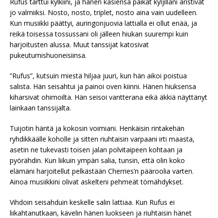
Rufus tarttui kylkiini, ja hänen käsiensä paikat kyljilläni aristivat
jo valmiiksi. Nosto, nosto, triplet, nosto aina vain uudelleen.
Kun musiikki päättyi, auringonjuovia lattialla ei ollut enää, ja
reikä toisessa tossussani oli jälleen hiukan suurempi kuin
harjoitusten alussa. Muut tanssijat katosivat
pukeutumishuoneisiinsa.
”Rufus”, kutsuin miestä hiljaa juuri, kun hän aikoi poistua
salista. Hän seisahtui ja painoi oven kiinni. Hänen hiuksensa
kiharsivat ohimoilta. Hän seisoi vantterana eikä äkkiä näyttänyt
lainkaan tanssijalta.
Tuijotin häntä ja kokosin voimiani. Henkäisin rintakehän
ryhdikkäälle koholle ja sitten riuhtaisin varpaani irti maasta,
asetin ne tukevasti toisen jalan polvitaipeen kohtaan ja
pyörähdin. Kun liikuin ympäri salia, tunsin, että olin koko
elämäni harjoitellut pelkästään Cherries’n pääroolia varten.
Ainoa musiikkini olivat askelteni pehmeät tömähdykset.
Vihdoin seisahduin keskelle salin lattiaa. Kun Rufus ei
liikahtanutkaan, kävelin hänen luokseen ja riuhtaisin hänet