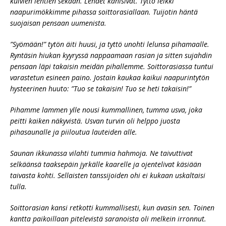
kuivien lehtien sekaan. Lehdet kahisivat. Tyttö leikki
naapurimökkimme pihassa soittorasiallaan. Tuijotin häntä
suojaisan pensaan uumenista.
”Syömään!” tytön äiti huusi, ja tyttö unohti lelunsa pihamaalle.
Ryntäsin hiukan kyyryssä nappaamaan rasian ja sitten sujahdin
pensaan läpi takaisin meidän pihallemme. Soittorasiassa tuntui
varastetun esineen paino. Jostain kaukaa kaikui naapurintytön
hysteerinen huuto: ”Tuo se takaisin! Tuo se heti takaisin!”
Pihamme lammen ylle nousi kummallinen, tumma usva, joka
peitti kaiken näkyvistä. Usvan turvin oli helppo juosta
pihasaunalle ja piiloutua lauteiden alle.
Saunan ikkunassa vilahti tummia hahmoja. Ne taivuttivat
selkäänsä taaksepäin jyrkälle kaarelle ja ojentelivat käsiään
taivasta kohti. Sellaisten tanssijoiden ohi ei kukaan uskaltaisi
tulla.
Soittorasian kansi retkotti kummallisesti, kun avasin sen. Toinen
kantta paikoillaan pitelevistä saranoista oli melkein irronnut.