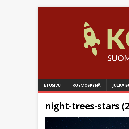
ETUSIVU
KOSMOSKYNÄ
JULKAIS
night-trees-stars (2