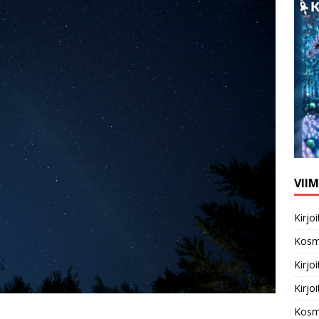
VII
Kirj
Kosm
Kirj
Kirj
Kosm