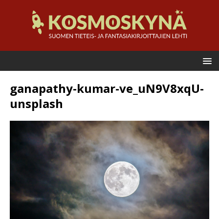
ganapathy-kumar-ve_uN9V8xqU-
unsplash