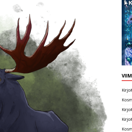
VII
Kirj
Kosm
Kirj
Kirj
Kosm