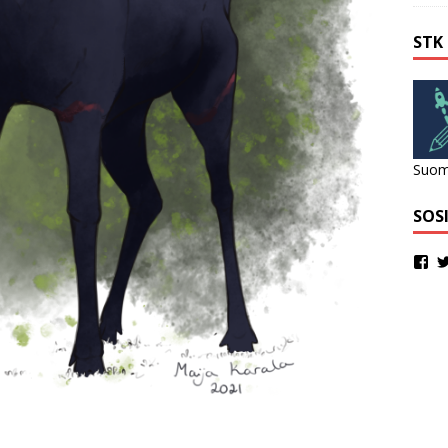
STK
Suome
SOS