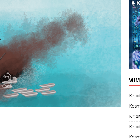
VII
Kirj
Kosm
Kirj
Kirj
Kosm