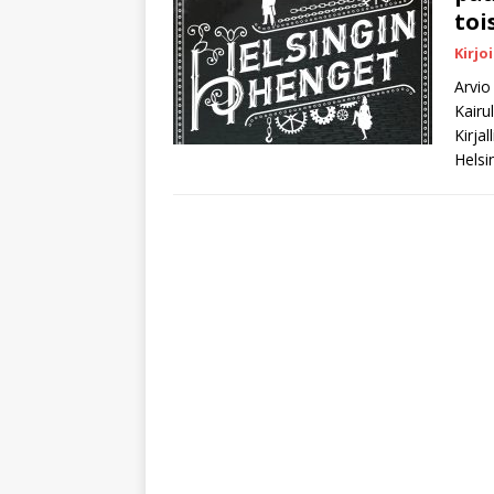
toi
Kirjo
Arvio
Kairu
Kirja
Helsi