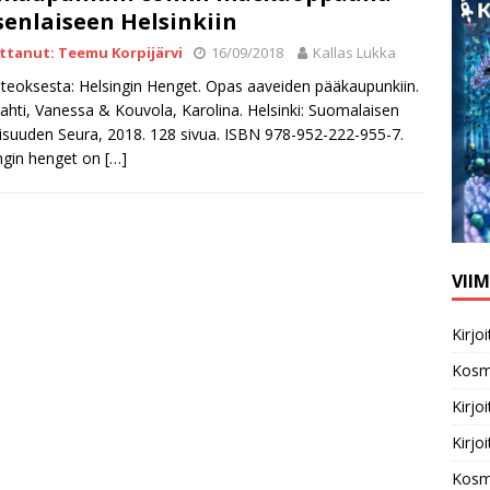
senlaiseen Helsinkiin
ittanut: Teemu Korpijärvi
16/09/2018
Kallas Lukka
 teoksesta: Helsingin Henget. Opas aaveiden pääkaupunkiin.
lahti, Vanessa & Kouvola, Karolina. Helsinki: Suomalaisen
llisuuden Seura, 2018. 128 sivua. ISBN 978-952-222-955-7.
ngin henget on
[…]
VII
Kirj
Kosm
Kirj
Kirj
Kosm