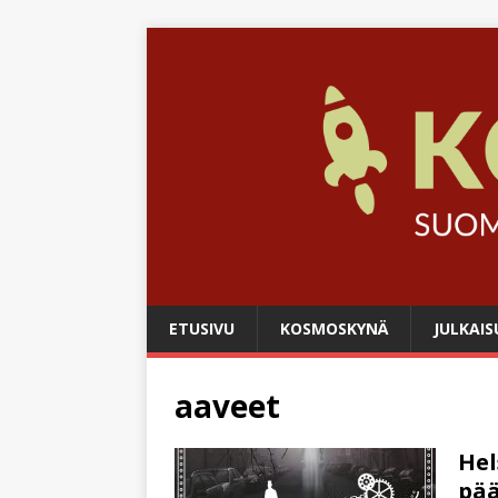
ETUSIVU
KOSMOSKYNÄ
JULKAIS
aaveet
Hel
pää