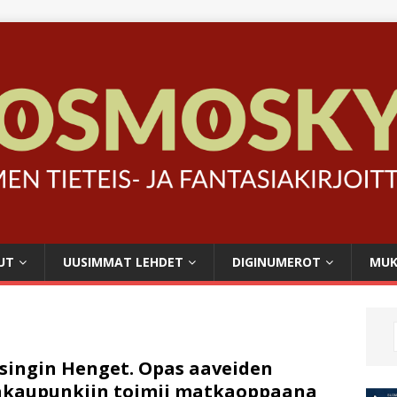
UT
UUSIMMAT LEHDET
DIGINUMEROT
MUK
singin Henget. Opas aaveiden
kaupunkiin toimii matkaoppaana