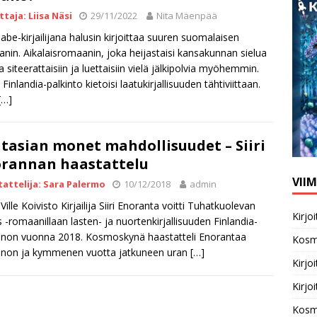
ttaja: Liisa Näsi
29/11/2022
Nita Mäenpää
be-kirjailijana halusin kirjoittaa suuren suomalaisen
nin. Aikalaisromaanin, joka heijastaisi kansakunnan sielua
a siteerattaisiin ja luettaisiin vielä jälkipolvia myöhemmin.
Finlandia-palkinto kietoisi laatukirjallisuuden tähtiviittaan.
[…]
tasian monet mahdollisuudet – Siiri
rannan haastattelu
VII
attelija: Sara Palermo
10/12/2018
admin
Ville Koivisto Kirjailija Siiri Enoranta voitti Tuhatkuolevan
Kirj
s -romaanillaan lasten- ja nuortenkirjallisuuden Finlandia-
nnon vuonna 2018. Kosmoskynä haastatteli Enorantaa
Kosm
nnon ja kymmenen vuotta jatkuneen uran
[…]
Kirj
Kirj
Kosm