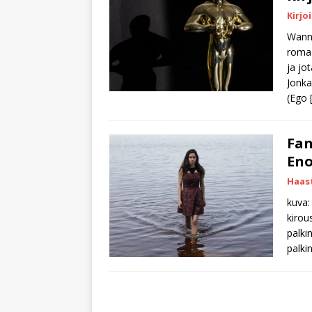
Kirjoi
Wanna
romaa
ja jot
Jonka 
(Ego
Fan
Eno
Haast
kuva: 
kirou
palki
palki