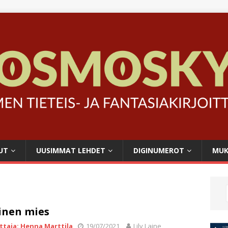
UT
UUSIMMAT LEHDET
DIGINUMEROT
MUK
inen mies
ittaja: Henna Marttila
19/07/2021
Lily Laine