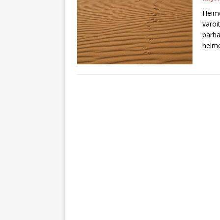
Heimo
varoi
parha
helmo