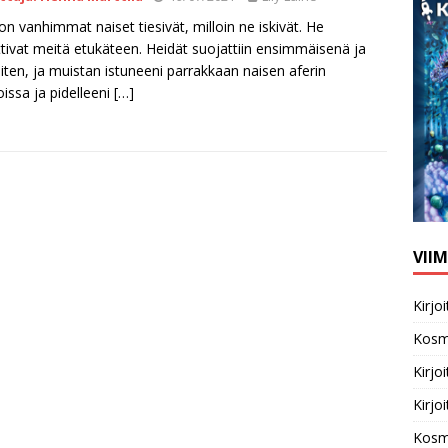
n vanhimmat naiset tiesivät, milloin ne iskivät. He
ttivat meitä etukäteen. Heidät suojattiin ensimmäisenä ja
iten, ja muistan istuneeni parrakkaan naisen aferin
issa ja pidelleeni
[…]
VII
Kirj
Kosm
Kirj
Kirj
Kosm