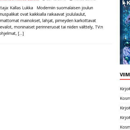
ittaja: Kallas Lukka Moderniin suomalaisen joulun
nuspalikat ovat kaikkialla raikaavat joululaulut,
mattomat mainokset, lahjat, pimeyden karkottavat
tevalot, moninaiset perinneruoat tai niiden välttely, TV:n
ohjelmat,
[…]
VII
Kirj
Kosm
Kirj
Kirj
Kosm