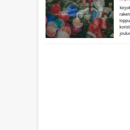
Kirjo
raken
loppu
koris
joulu