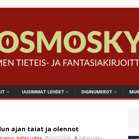
UT
UUSIMMAT LEHDET
DIGINUMEROT
MUK
lun ajan taiat ja olennot
ittanut: Kallas Lukka
25/12/2016
Kallas Lukka