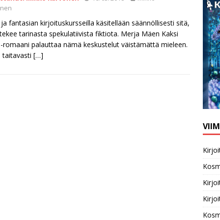
onen
 ja fantasian kirjoituskursseilla käsitellään säännöllisesti sitä,
tekee tarinasta spekulatiivista fiktiota. Merja Mäen Kaksi
 -romaani palauttaa nämä keskustelut väistämättä mieleen.
 taitavasti
[…]
VII
Kirj
Kosm
Kirj
Kirj
Kosm