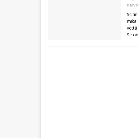
Karv
Scifin
mikä 
vettä
Se on