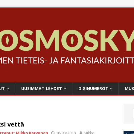
UT
UUSIMMAT LEHDET
DIGINUMEROT
MUK
si vettä
ittanut: Mikko Karvonen
16/03/2018
Mikko