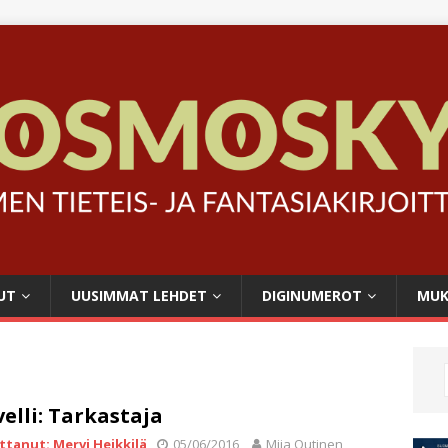
UT
UUSIMMAT LEHDET
DIGINUMEROT
MUK
elli: Tarkastaja
ittanut: Mervi Heikkilä
05/06/2016
Miia Outinen