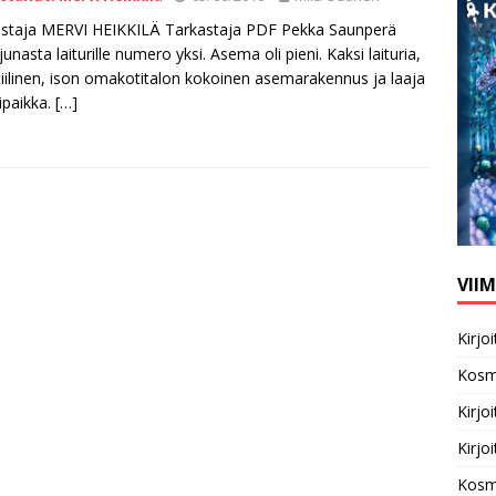
staja MERVI HEIKKILÄ Tarkastaja PDF Pekka Saunperä
junasta laiturille numero yksi. Asema oli pieni. Kaksi laituria,
iilinen, ison omakotitalon kokoinen asemarakennus ja laaja
ipaikka.
[…]
VII
Kirj
Kosm
Kirj
Kirj
Kosm