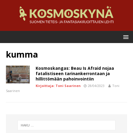
kumma
Kosmoskangas: Beau Is Afraid nojaa
fatalistiseen tarinankerrontaan ja
hillittömään pahoinvointiin
Kirjoittaja: Toni Saarinen
28/04/2023
Toni
Saarinen