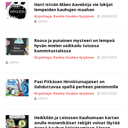
Harri István Mäen Aavekirja vie lukijat
lempeiden kauhujen maahan
Kirjoittaja: Reetta Vuokko-Syrjänen
24/08/2020
admin
Roosa ja punainen mysteeri on lempeä
hyvän mielen seikkailu tutussa
kummitustalossa
Kirjoittaja: Reetta Vuokko-Syrjänen
20/07/2020
admin
Pasi Pitkäsen Hirviöturnajaiset on
ilahduttavaa spefiä perheen pienimmille
Kirjoittaja: Reetta Vuokko-Syrjänen
09/07/2020
admin
Heikkilän ja Leinosen Kauhumaan kartan
avulla monenikäiset tekijät voivat löytää
tiensä kauhun kirjoittamisen ääreen