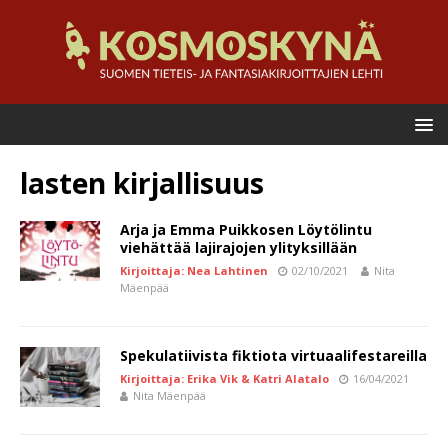
lasten kirjallisuus
Arja ja Emma Puikkosen Löytölintu
viehättää lajirajojen ylityksillään
Kirjoittaja: Nea Lahtinen
02/10/2021
Nita
Mäenpää
Spekulatiivista fiktiota virtuaalifestareilla
Kirjoittaja: Erika Vik & Katri Alatalo
16/04/2021
Nita Mäenpää