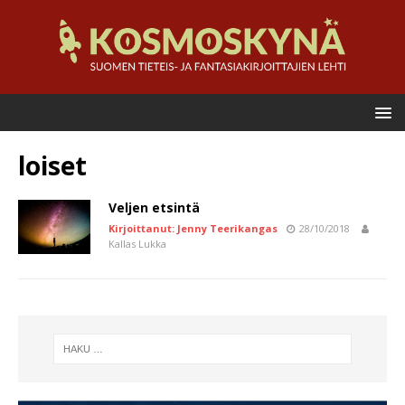
loiset
Veljen etsintä
Kirjoittanut: Jenny Teerikangas
28/10/2018
Kallas Lukka