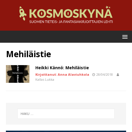
Mehiläistie
Heikki Kännö: Mehiläistie
Kirjoittanut: Anna Alaviuhkola
28/04/2018
Kallas Lukka