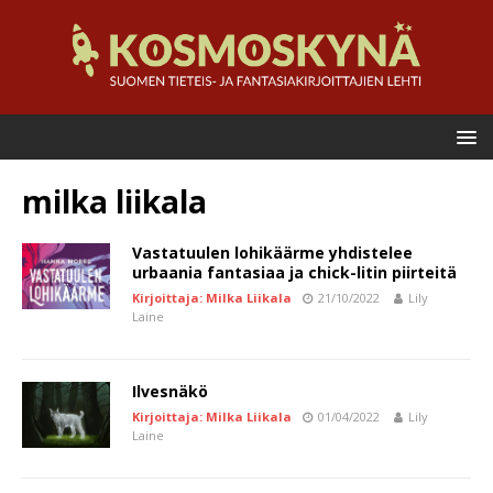
milka liikala
Vastatuulen lohikäärme yhdistelee
urbaania fantasiaa ja chick-litin piirteitä
Kirjoittaja: Milka Liikala
21/10/2022
Lily
Laine
Ilvesnäkö
Kirjoittaja: Milka Liikala
01/04/2022
Lily
Laine