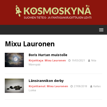
Mixu Lauronen
Boris Hurtan muistolle
Kirjoittaja: Mixu Lauronen
19/03/2021
Nita
Mäenpää
Länsirannikon derby
Kirjoittanut: Mixu Lauronen
27/08/2018
Kallas
Lukka