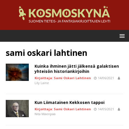
sami oskari lahtinen
Kuinka ihminen jätti jälkensä galaktisen
yhteisön historiankirjoihin
Kirjoittaja: Sami Oskari Lahtinen
14/06/2021
Lily Laine
Kun Liimatainen Kekkosen tappoi
Kirjoittaja: Sami Oskari Lahtinen
14/05/2021
Nita Mäenpää