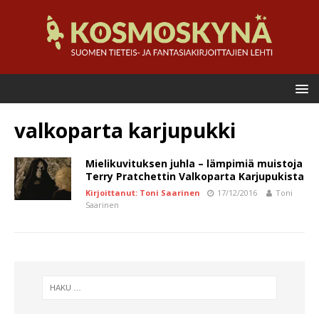
valkoparta karjupukki
Mielikuvituksen juhla – lämpimiä muistoja
Terry Pratchettin Valkoparta Karjupukista
Kirjoittanut: Toni Saarinen
17/12/2016
Toni
Saarinen