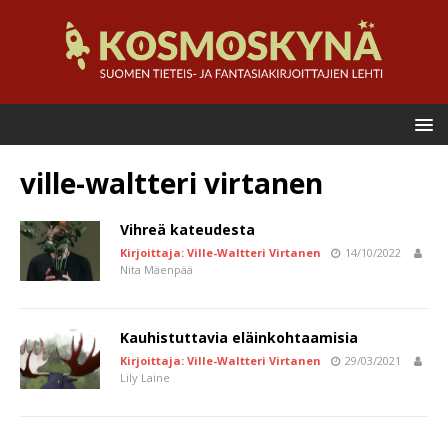
ville-waltteri virtanen
Vihreä kateudesta
Kirjoittaja: Ville-Waltteri Virtanen
14/10/2022
Nita Mäenpää
Kauhistuttavia eläinkohtaamisia
Kirjoittaja: Ville-Waltteri Virtanen
29/03/2021
Lily Laine