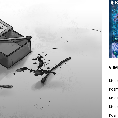
VII
Kirj
Kosm
Kirj
Kirj
Kosm