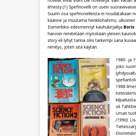
novellit eivät edes ole novelleja. Vain vähän a
ilmesty.(1) Spefinovelli on usein suoraviivaise
Suurin osa spefinovelleista ei noudatakaan no
käänne ja muutama henkilöhahmo, ulkoinen ta
Esimerkiksi edesmennyt kauhukirjailija
Boris
harvoin nimitetään myöskään yleisen kaunokir
story
eli lyhyt tarina olisi tarkempi sana kuva
nimitys, joten sitä käytän.
1980- ja 
joko suom
(yhdysvalt
spefiantol
1988 ilme
tieteisker
kilpailuist
oli Tähtit
Ursan tuo
(1990)
. Li
Tieteissar
Ensimmäin