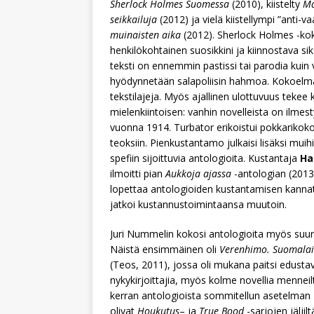
Sherlock Holmes Suomessa
(2010), kiistelty
Ma
seikkailuja
(2012) ja vielä kiistellympi ”anti-vaa
muinaisten aika
(2012). Sherlock Holmes -k
henkilökohtainen suosikkini ja kiinnostava sik
teksti on ennemmin pastissi tai parodia kuin v
hyödynnetään salapoliisin hahmoa. Kokoelma s
tekstilajeja. Myös ajallinen ulottuvuus teke
mielenkiintoisen: vanhin novelleista on ilmes
vuonna 1914. Turbator erikoistui pokkarikokoi
teoksiin. Pienkustantamo julkaisi lisäksi muihi
spefiin sijoittuvia antologioita. Kustantaja
Ha
ilmoitti pian
Aukkoja ajassa
-antologian (2013)
lopettaa antologioiden kustantamisen kann
jatkoi kustannustoimintaansa muutoin.
Juri Nummelin kokosi antologioita myös suure
Näistä ensimmäinen oli
Verenhimo. Suomalais
(Teos, 2011), jossa oli mukana paitsi edusta
nykykirjoittajia, myös kolme novellia menne
kerran antologioista sommitellun asetelman
olivat
Houkutus
– ja
True Bood
-sarjojen jäljil