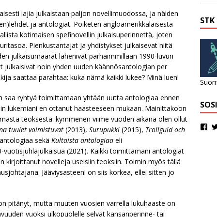
aisesti lajia julkaistaan paljon novellimuodossa, ja näiden
STK
ien)lehdet ja antologiat. Poiketen angloamerikkalaisesta
llista kotimaisen spefinovellin julkaisuperinnettä, joten
uritasoa. Pienkustantajat ja yhdistykset julkaisevat niitä
den julkaisumäärät lähenivät parhaimmillaan 1990-luvun
ot julkaisivat noin yhden uuden käännösantologian per
lukija saattaa parahtaa: kuka nämä kaikki lukee? Minä luen!
Suome
 en saa ryhtyä toimittamaan yhtään uutta antologiaa ennen
SOS
mmin lukemiani en ottanut haasteeseen mukaan. Mainittakoon
utamasta teoksesta: kymmenen viime vuoden aikana olen ollut
a tuulet voimistuvat
(2013),
Surupukki
(2015),
Trollguld och
-antologiaa sekä
Kultaista antologiaa
eli
vuotisjuhlajulkaisua (2021). Kaikki toimittamani antologiat
n kirjoittanut novelleja useisiin teoksiin. Toimin myös tällä
htajana. Jääviysasteeni on siis korkea, ellei sitten jo
on pitänyt, mutta muuten vuosien varrella lukuhaaste on
vuuden vuoksi ulkopuolelle selvät kansanperinne- tai