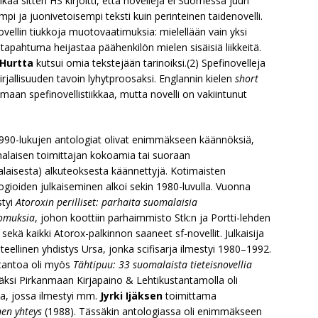
ikaa sitten HS kirjoitti, että novelleja ei Suomessa juuri
mpi ja juonivetoisempi teksti kuin perinteinen taidenovelli.
vellin tiukkoja muotovaatimuksia: mielellään vain yksi
pahtuma heijastaa päähenkilön mielen sisäisiä liikkeitä.
 Hurtta
kutsui omia tekstejään tarinoiksi.(2) Spefinovelleja
jallisuuden tavoin lyhytproosaksi. Englannin kielen
short
amaan spefinovellistiikkaa, mutta novelli on vakiintunut
1990-lukujen antologiat olivat enimmäkseen käännöksiä,
alaisen toimittajan kokoamia tai suoraan
alaisesta) alkuteoksesta käännettyjä. Kotimaisten
ogioiden julkaiseminen alkoi sekin 1980-luvulla. Vuonna
styi
Atoroxin perilliset: parhaita suomalaisia
tomuksia
, johon koottiin parhaimmisto Stk:n ja Portti-lehden
a sekä kaikki Atorox-palkinnon saaneet sf-novellit. Julkaisija
ieteellinen yhdistys Ursa, jonka scifisarja ilmestyi 1980–1992.
tantoa oli myös
Tähtipuu: 33 suomalaista tieteisnovellia
säksi Pirkanmaan Kirjapaino & Lehtikustantamolla oli
ja, jossa ilmestyi mm.
Jyrki Ijäksen
toimittama
en yhteys
(1988). Tässäkin antologiassa oli enimmäkseen