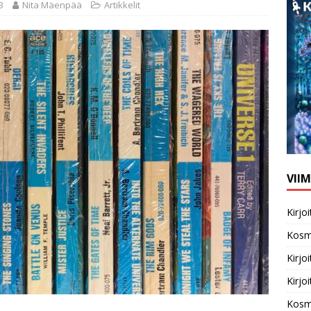
3
Nita Mäenpää
Artikkelit
VII
Kirj
Kosm
Kirj
Kirj
Kosm