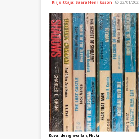
Kirjoittaja: Saara Henriksson
22/01/202
Kuva: designwallah, Flickr