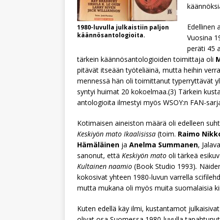
käännöksiä
Edellinen 
1980-luvulla julkaistiin paljon
käännösantologioita.
Vuosina 1
peräti 45 
tärkein käännösantologioiden toimittaja oli
M
pitävät itseään työteliäinä, mutta heihin ve
mennessä hän oli toimittanut typerryttävät 
syntyi huimat 20 kokoelmaa.(3) Tärkein kus
antologioita ilmestyi myös WSOY:n FAN-sarj
Kotimaisen aineiston määrä oli edelleen suht
Keskiyön mato Ikaalisissa
(toim.
Raimo Nikk
Hämäläinen
ja
Anelma Summanen
, Jala
sanonut, että
Keskiyön mato
oli tärkeä esiku
Kultainen naamio
(Book Studio 1993)
.
Näiden 
kokosivat yhteen 1980-luvun varrella scifilehd
mutta mukana oli myös muita suomalaisia kirja
Kuten edellä käy ilmi, kustantamot julkaisiva
olivat osa Suomessa 1980-luvulla tapahtunutta