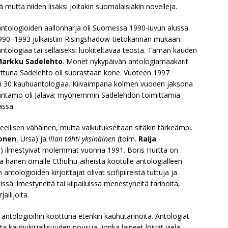
 mutta niiden lisäksi joitakin suomalaisiakin novelleja.
antologioiden aallonharja oli Suomessa 1990-luvun alussa.
990–1993 julkaistiin Risingshadow-tietokannan mukaan
antologiaa tai sellaiseksi luokiteltavaa teosta. Tämän kauden
arkku Sadelehto
. Monet nykypäivän antologiamaakarit
rrattuna Sadelehto oli suorastaan kone. Vuoteen 1997
yli 30 kauhuantologiaa. Kiivaimpana kolmen vuoden jaksona
tantamo oli Jalava; myöhemmin Sadelehdon toimittamia
assa.
eellisen vähäinen, mutta vaikutukseltaan sitäkin tärkeämpi.
onen
, Ursa) ja
Illan tähti yksinäinen
(toim.
Raija
va) ilmestyivät molemmat vuonna 1991. Boris Hurtta on
va hänen omalle Cthulhu-aiheista kootulle antologialleen
antologioiden kirjoittajat olivat scifipiireistä tuttuja ja
issä ilmestyneitä tai kilpailuissa menestyneitä tarinoita,
ilijoita.
t antologioihin koottuna etenkin kauhutarinoita. Antologiat
 kauhukirjallisuuden nousua, jonka laineet löivät vielä