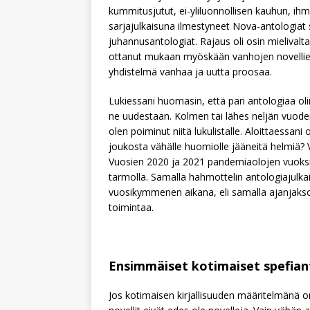
kummitusjutut, ei-yliluonnollisen kauhun, ihm
sarjajulkaisuna ilmestyneet Nova-antologiat s
juhannusantologiat. Rajaus oli osin mieliva
ottanut mukaan myöskään vanhojen novellien uu
yhdistelmä vanhaa ja uutta proosaa.
Lukiessani huomasin, että pari antologiaa oli
ne uudestaan. Kolmen tai lähes neljän vuoden a
olen poiminut niitä lukulistalle. Aloittaessani
joukosta vähälle huomiolle jääneitä helmiä?
Vuosien 2020 ja 2021 pandemiaolojen vuoksi h
tarmolla. Samalla hahmottelin antologiajul
vuosikymmenen aikana, eli samalla ajanjaksolla
toimintaa.
Ensimmäiset kotimaiset spefian
Jos kotimaisen kirjallisuuden määritelmänä on