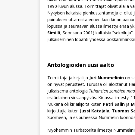
1990-luvun alussa. Toimittajat olivat alalla vak
Nykyisen kaltaisia pienkustantamoja ei ollut jo
painoksen ottamista ennen kuin kirjan paina
lopussa ja seuraavan alussa ilmestyi enää yks
Similä
, Seonsana 2001) kaltaisia ”sekoiluja
julkaiseminen lopahti yhdessä pokkarimarkkin
Antologioiden uusi aalto
Toimittaja ja kirjailija
Juri Nummelinin
on sa
on hyvät perusteet. Turussa oli aloittanut 
julkaisema antologia
Tuhansien zombien maa: 
eräänlainen virstanpylväs. Kirjassa ilmestyi 
Mukana oli kirjailijoita kuten
Petri Salin
ja
M
kirjoittajia kuten
Jussi Katajala
,
Tuomas Sa
Suomeen, ja esipuheessa Nummelin luonnoste
Myöhemmin Turbatorilta ilmestyi Nummelin