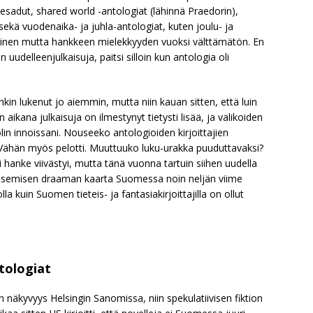
esadut, shared world -antologiat (lähinnä Praedorin),
ekä vuodenaika- ja juhla-antologiat, kuten joulu- ja
ltainen mutta hankkeen mielekkyyden vuoksi välttämätön. En
delleenjulkaisuja, paitsi silloin kun antologia oli
nkin lukenut jo aiemmin, mutta niin kauan sitten, että luin
ikana julkaisuja on ilmestynyt tietysti lisää, ja valikoiden
 olin innoissani. Nouseeko antologioiden kirjoittajien
 Vähän myös pelotti. Muuttuuko luku-urakka puuduttavaksi?
anke viivästyi, mutta tänä vuonna tartuin siihen uudella
kaisemisen draaman kaarta Suomessa noin neljän viime
 kuin Suomen tieteis- ja fantasiakirjoittajilla on ollut
tologiat
 näkyvyys Helsingin Sanomissa, niin spekulatiivisen fiktion