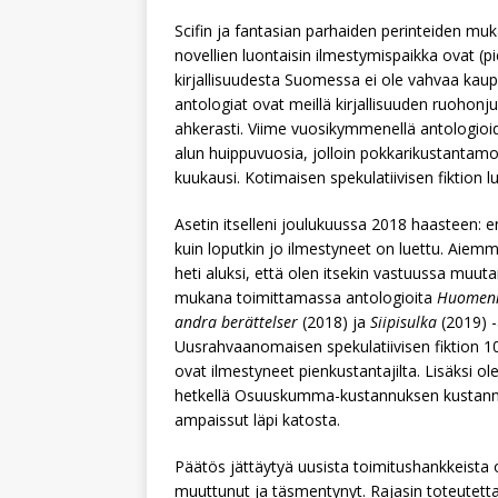
Scifin ja fantasian parhaiden perinteiden muk
novellien luontaisin ilmestymispaikka ovat (p
kirjallisuudesta Suomessa ei ole vahvaa kaupa
antologiat ovat meillä kirjallisuuden ruohonju
ahkerasti. Viime vuosikymmenellä antologioi
alun huippuvuosia, jolloin pokkarikustantam
kuukausi. Kotimaisen spekulatiivisen fiktion 
Asetin itselleni joulukuussa 2018 haasteen:
kuin loputkin jo ilmestyneet on luettu. Aie
heti aluksi, että olen itsekin vastuussa mu
mukana toimittamassa antologioita
Huomenn
andra berättelser
(2018) ja
Siipisulka
(2019) 
Uusrahvaanomaisen spekulatiivisen fiktion 10-
ovat ilmestyneet pienkustantajilta. Lisäksi ole
hetkellä Osuuskumma-kustannuksen kustannusjo
ampaissut läpi katosta.
Päätös jättäytyä uusista toimitushankkeista 
muuttunut ja täsmentynyt. Rajasin toteutetta