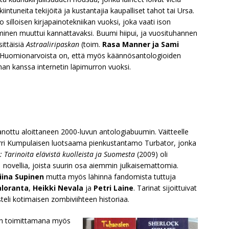
iintuneita tekijöitä ja kustantajia kaupalliset tahot tai Ursa.
 silloisen kirjapainotekniikan vuoksi, joka vaati ison
minen muuttui kannattavaksi. Buumi hiipui, ja vuosituhannen
ittäisiä
Astraaliripaskan
(toim.
Rasa Manner ja Sami
”. Huomionarvoista on, että myös käännösantologioiden
an kanssa internetin läpimurron vuoksi.
nottu aloittaneen 2000-luvun antologiabuumin. Väitteelle
Harri Kumpulaisen luotsaama pienkustantamo Turbator, jonka
Tarinoita elävistä kuolleista ja Suomesta
(2009) oli
11 novellia, joista suurin osa aiemmin julkaisemattomia.
iina Supinen
mutta myös lähinnä fandomista tuttuja
loranta
,
Heikki Nevala
ja
Petri Laine
. Tarinat sijoittuivat
li kotimaisen zombiviihteen historiaa.
in toimittamana myös