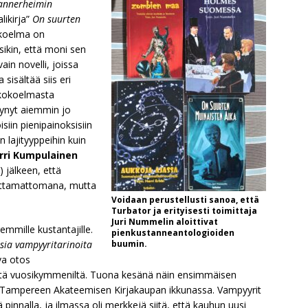
nnerheimin
likirja”
On suurten
okoelma on
sikin, että moni sen
ain novelli, joissa
isältää siis eri
e kokoelmasta
tynyt aiemmin jo
siin pienipainoksisiin
n lajityyppeihin kuin
rri Kumpulainen
 jälkeen, että
attamattomana, mutta
Voidaan perustellusti sanoa, että
Turbator ja erityisesti toimittaja
Juri Nummelin aloittivat
mmille kustantajille.
pienkustanneantologioiden
ia vampyyritarinoita
buumin.
va otos
iltä vuosikymmeniltä. Tuona kesänä näin ensimmäisen
 Tampereen Akateemisen Kirjakaupan ikkunassa. Vampyyrit
tä pinnalla, ja ilmassa oli merkkejä siitä, että kauhun uusi