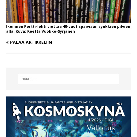
Ikoninen Portti-lehti viettää 40-vuotispäiviään synkkien pilvien
alla. Kuva: Reetta Vuokko-Syrjänen
PALAA ARTIKKELIIN