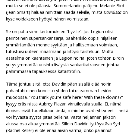
mutta se ei ole pääasia. Summerlandin pääjehu Melanie Bird
(Jean Smart) haluaa nimittäin saada selville, mistä
Davidissa
on
kyse voidakseen hyötyä hänen voimistaan.
Se on paha virhe kertomuksen “hyville”. Jos Legion olisi
perinteinen supersankarisarja, päähenkilö oppisi hiljalleen
ymmärtämään menneisyyttään ja hallitsemaan voimiaan,
tutustuisi uuteen maailmaan ja liittyisi taisteluun. Mutta
asetelma on käänteinen ja Legion noiria, joten tohtori Birdin
yritys ymmärtää uusinta lisäystä sankarikatraaseen johtaa
pahimmassa tapauksessa katastrofiin.
Tämä johtuu siitä, että Davidin pään sisällä elää noirin
pahantahtoinen koneisto yhden tai useamman hirviön
muodossa. “You think you’re safe here? With these clowns?”
kysyy eräs niistä Aubrey Plazan virnuilevalla suulla. Ei, nämä
ihmiset eivät todellakaan tiedä, mihin he ovat ryhtyneet – heitä
voi hyvästä syystä pitää pelleinä. Vasta neljännen jakson
alussa osa alkaa ymmärtää. Silloin Davidin tyttöystävä Syd
(Rachel Keller) ei ole enää aivan varma, onko palannut