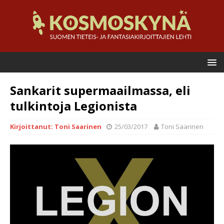
Sankarit supermaailmassa, eli
tulkintoja Legionista
Kirjoittanut: Toni Saarinen
25/03/2017
Toni Saarinen