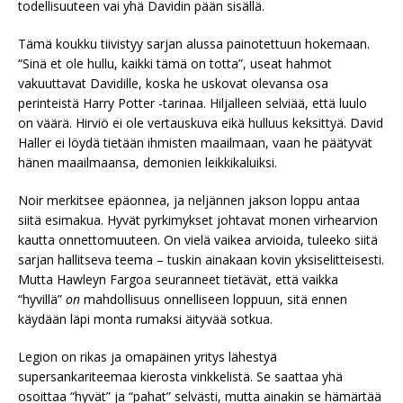
todellisuuteen vai yhä Davidin pään sisällä.
Tämä koukku tiivistyy sarjan alussa painotettuun hokemaan.
“Sinä et ole hullu, kaikki tämä on totta”, useat hahmot
vakuuttavat Davidille, koska he uskovat olevansa osa
perinteistä Harry Potter -tarinaa. Hiljalleen selviää, että luulo
on väärä. Hirviö ei ole vertauskuva eikä hulluus keksittyä. David
Haller ei löydä tietään ihmisten maailmaan, vaan he päätyvät
hänen maailmaansa, demonien leikkikaluiksi.
Noir merkitsee epäonnea, ja neljännen jakson loppu antaa
siitä esimakua. Hyvät pyrkimykset johtavat monen virhearvion
kautta onnettomuuteen. On vielä vaikea arvioida, tuleeko siitä
sarjan hallitseva teema – tuskin ainakaan kovin yksiselitteisesti.
Mutta Hawleyn Fargoa seuranneet tietävät, että vaikka
“hyvillä”
on
mahdollisuus onnelliseen loppuun, sitä ennen
käydään läpi monta rumaksi äityvää sotkua.
Legion on rikas ja omapäinen yritys lähestyä
supersankariteemaa kierosta vinkkelistä. Se saattaa yhä
osoittaa “hyvät” ja “pahat” selvästi, mutta ainakin se hämärtää