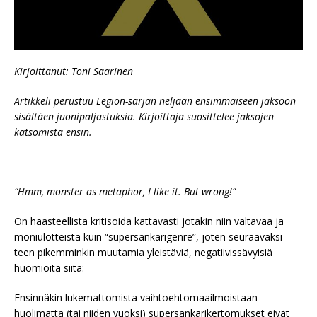
Kirjoittanut: Toni Saarinen
Artikkeli perustuu Legion-sarjan neljään ensimmäiseen jaksoon
sisältäen juonipaljastuksia. Kirjoittaja suosittelee jaksojen
katsomista ensin.
“Hmm, monster as metaphor, I like it. But wrong!”
On haasteellista kritisoida kattavasti jotakin niin valtavaa ja
moniulotteista kuin “supersankarigenre”, joten seuraavaksi
teen pikemminkin muutamia yleistäviä, negatiivissävyisiä
huomioita siitä:
Ensinnäkin lukemattomista vaihtoehtomaailmoistaan
huolimatta (tai niiden vuoksi) supersankarikertomukset eivät