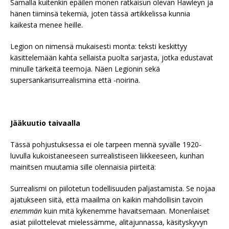
Samalla kuitenkin epäilen monen ratkaisun olevan Hawleyn ja
hänen tiiminsä tekemiä, joten tässä artikkelissa kunnia
kaikesta menee heille.
Legion on nimensä mukaisesti monta: teksti keskittyy
käsittelemään kahta sellaista puolta sarjasta, jotka edustavat
minulle tärkeitä teemoja. Näen Legionin sekä
supersankarisurrealismina että -noirina.
Jääkuutio taivaalla
Tässä pohjustuksessa ei ole tarpeen mennä syvälle 1920-
luvulla kukoistaneeseen surrealistiseen liikkeeseen, kunhan
mainitsen muutamia sille olennaisia piirteitä:
Surrealismi on piilotetun todellisuuden paljastamista. Se nojaa
ajatukseen siitä, että maailma on kaikin mahdollisin tavoin
enemmän
kuin mitä kykenemme havaitsemaan. Monenlaiset
asiat piilottelevat mielessämme, alitajunnassa, käsityskyvyn