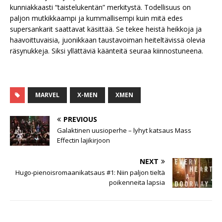
kunniakkaasti “taistelukentän” merkitystä. Todellisuus on
paljon mutkikkaampi ja kummallisempi kuin mitä edes
supersankarit saattavat käsittää. Se tekee heistä heikkoja ja
haavoittuvaisia, juonikkaan taustavoiman heiteltävissä olevia
räsynukkeja. Siksi yllättäviä käänteitä seuraa kiinnostuneena.
MARVEL
X-MEN
XMEN
PREVIOUS
Galaktinen uusioperhe – lyhyt katsaus Mass
Effectin lajikirjoon
NEXT
Hugo-pienoisromaanikatsaus #1: Niin paljon tieltä
poikenneita lapsia