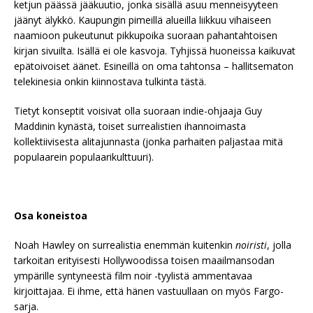
ketjun päässä jääkuutio, jonka sisällä asuu menneisyyteen
jäänyt älykkö. Kaupungin pimeillä alueilla liikkuu vihaiseen
naamioon pukeutunut pikkupoika suoraan pahantahtoisen
kirjan sivuilta. Isällä ei ole kasvoja. Tyhjissä huoneissa kaikuvat
epätoivoiset äänet. Esineillä on oma tahtonsa – hallitsematon
telekinesia onkin kiinnostava tulkinta tästä.
Tietyt konseptit voisivat olla suoraan indie-ohjaaja Guy
Maddinin kynästä, toiset surrealistien ihannoimasta
kollektiivisesta alitajunnasta (jonka parhaiten paljastaa mitä
populaarein populaarikulttuuri).
Osa koneistoa
Noah Hawley on surrealistia enemmän kuitenkin
noiristi
, jolla
tarkoitan erityisesti Hollywoodissa toisen maailmansodan
ympärille syntyneestä film noir -tyylistä ammentavaa
kirjoittajaa. Ei ihme, että hänen vastuullaan on myös Fargo-
sarja.