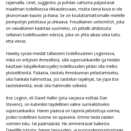
rajamailla. Unet, suggestio ja puhdas sattuma paljastavat
maailman todellisessa rikkaudessaan, mutta tämä kuva ei ole
yksinomaan kaunis ja ihana. Se on kouluttamattomalle mielelle
perinpohjin pelottava ja uhkaava. Freudilainen
unheimlich
, joka
on vaivalloinen kääntää suomeksi, on pitkälti ahdistusta
sellaisen todellisuuden edessä, joka on yhtä aikaa sekä tuttu
että vieras.
Hawley sysää meidät tällaiseen todellisuuteen Legionissa,
mikä on erityisen ihmeellistä, sillä supersankareille (ja heidän
kauttaan lukijalle/katsojalle) todellisuuden pitäisi olla melko
yksiselitteistä. Pääasia, taistelu ihmiskunnan pelastamiseksi,
olisi hankala hahmottaa, jos taistelun rajalinjat, tai jopa itse
taistelukenttä, eivät olisi hahmoille selkeitä.
Itse Legion, eli David Haller (jota sarjassa esittää Dan
Stevens), on kuitenkin täydellinen väline surrealistiseksi
supersankariksi. Hänen päänsä on täynnä piilotettuja voimia,
joiden todellinen luonne on epäselvä. Emme tiedä näiden
voimien luku- tai päämäärää. Ne ammentavat kaikesta
Davidille tutusta, hänen lapsuuden- ja nuoruudenmuistoistaan,