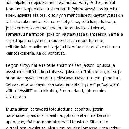
hän hiljalleen oppii. Esimerkkejä riittää: Harry Potter, hobitit
Konnun ulkopuolella, uusi mutantti Ryhmä-X:ssä. Jos kirjoitat
spekulatiivista fiktiota, olet hyvin mahdollisesti käyttänyt itsekin
tällaista rakennetta. Etuna on tietysti se, että lukija-katsoja,
jolle kertomuksen maailma on potentiaalisesti vieras,
samaistuu hahmoon, joka on vastaavassa tilanteessa. Samalla
kirjoittaja saa hyvän tilaisuuden laittaa muut hahmot
selittämään maailman lakeja ja historiaa niin, että se ei tunnu
keinotekoiselta. Kaikki voittavat.
Legion siirtyy näille raiteille ensimmäisen jakson lopussa ja
pysyttelee niillä hetken toisessa jaksossa. Tuttu kuvio, katsoja
huomaa: “hyvät” mutantit pelastavat David Hallerin “pahoilta”.
Selviää, että on käynnissä salainen sota “hyvien” ja “pahojen”
välillä. “Hyvillä” on tukikohta, Summerland, johon mies
kiikutetaan.
Mutta sitten, taitavasti toteutettuna, tapahtuu jotain
harvinaisempaa: uusi maailma, johon oletamme Davidin
uppoavan, jää huomaamattomasti taustalle. Siitä tulee
viitteellinen, sivulause, yksi juoni muiden lomassa. Sota jatkuu,