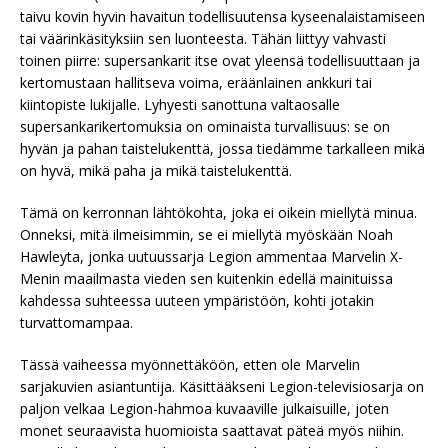
taivu kovin hyvin havaitun todellisuutensa kyseenalaistamiseen
tai väärinkäsityksiin sen luonteesta. Tähän liittyy vahvasti
toinen piirre: supersankarit itse ovat yleensä todellisuuttaan ja
kertomustaan hallitseva voima, eräänlainen ankkuri tai
kiintopiste lukijalle. Lyhyesti sanottuna valtaosalle
supersankarikertomuksia on ominaista turvallisuus: se on
hyvän ja pahan taistelukenttä, jossa tiedämme tarkalleen mikä
on hyvä, mikä paha ja mikä taistelukenttä.
Tämä on kerronnan lähtökohta, joka ei oikein miellytä minua.
Onneksi, mitä ilmeisimmin, se ei miellytä myöskään Noah
Hawleyta, jonka uutuussarja Legion ammentaa Marvelin X-
Menin maailmasta vieden sen kuitenkin edellä mainituissa
kahdessa suhteessa uuteen ympäristöön, kohti jotakin
turvattomampaa.
Tässä vaiheessa myönnettäköön, etten ole Marvelin
sarjakuvien asiantuntija. Käsittääkseni Legion-televisiosarja on
paljon velkaa Legion-hahmoa kuvaaville julkaisuille, joten
monet seuraavista huomioista saattavat päteä myös niihin.