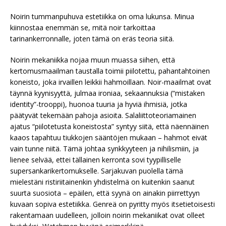
Noirin tummanpuhuva estetiikka on oma lukunsa. Minua
kiinnostaa enemmän se, mitä noir tarkoittaa
tarinankerronnalle, joten tämä on eräs teoria siitä.
Noirin mekaniikka nojaa muun muassa siihen, että
kertomusmaailman taustalla toimii piilotettu, pahantahtoinen
koneisto, joka irvaillen leikkii hahmoillaan. Noir-maailmat ovat
täynnä kyynisyyttä, julmaa ironiaa, sekaannuksia (“mistaken
identity”-trooppi), huonoa tuuria ja hyviä ihmisiä, jotka
päätyvät tekemään pahoja asioita. Salaliittoteoriamainen
ajatus “piilotetusta koneistosta” syntyy siitä, että näennäinen
kaaos tapahtuu tiukkojen sääntöjen mukaan – hahmot eivät
vain tunne niitä. Tämä johtaa synkkyyteen ja nihilismiin, ja
lienee selvää, ettei tällainen kerronta sovi tyypilliselle
supersankarikertomukselle. Sarjakuvan puolella tämä
mielestäni ristiriitainenkin yhdistelmä on kuitenkin saanut
suurta suosiota – epäilen, että syynä on ainakin piirrettyyn
kuvaan sopiva estetiikka. Genreä on pyritty myös itsetietoisesti
rakentamaan uudelleen, jolloin noirin mekaniikat ovat olleet