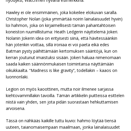
hyödyksi, Watchmen hyvänä esimerkkinä.
Hawley ei ole ensimmäinen, joka kokeilee elokuvan saralla.
Christopher Nolan (joka ymmärtää noirin lainalaisuudet hyvin)
loi hahmon, joka on kirjaimellisesti tämän pahantahtoisen
koneiston ruumiillistuma: Heath Ledgerin näyttelemä Jokeri.
Nolanin Jokerin idea on erityisesti siinä, että hävitessäänkin
hän jotenkin voittaa, sillä ironiaa ei voi paeta eikä edes
Batman pysty päihittämään kertomuksen sääntöjä, kun on
kerran joutunut imaistuksi sisään. Jokeri haluaa nimenomaan
saada kaiken säännönmukaisen toimintansa näyttämään
oikukkaalta. “Madness is like gravity”, todellakin – kaaos on
luonnonlaki.
Legion on myös kaoottinen, mutta noir ilmenee sarjassa
kiehtovammillakin tavoilla. Tämän artikkelin puitteissa esittelen
niistä vain yhden, sen jota pidän suorastaan hehkuttamisen
arvoisena.
Tässä on nähkääs kaikille tuttu kuvio: hahmo löytää tiensä
uuteen, taianomaisempaan maailmaan, jonka lainalaisuudet