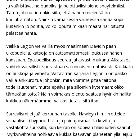
ja vääristävät ne oudoiksi ja pelottaviksi pienoisnäytelmiksi.
Tämä johtuu tietenkin siitä, että hänen mielensä on
kouluttamaton. Näinkin varhaisessa vaiheessa sarjaa sopii
kuitenkin jo pohtia, voiko lopulta mikään määrä harjoitusta
pelastaa häntä.
Vaikka Legion vie välillä myös maailmaan Davidin pään
ulkopuolella, katsoja on auttamattomasti loukussa hänen
kanssaan. Epätodellisuus seuraa jatkuvasti mukana. Aikatasot
vaihtelevat villisti, suorastaan satunnaisen tuntuisesti. Kaikkialla
on aukkoja ja virheitä. Valtavirran sarjana Legionin on pakko
välillä ankkuroitua johonkin, mitä voimme pitää “aitona
todellisuutena”, mutta epäilys jää silloinkin kytemään: oliko
tämäkään totta? Näin voimakas olento saattaa hyvinkin hallita
kaikkea näkemäämme, vaikkei tietäisi sitä itse.
Surrealismi ei jää kerronnan tasolle. Hawleyn tiimi irrottelee
visuaalisesti hypnoottisilla ja painajaismaisilla kuvilla ja
vastakohtaisuuksilla, kun kerran on sopivan tilaisuuden saanut.
Myrkynvihreinä hohkaavia kukkia kasvavan planeetan yllä leijuu