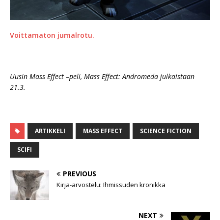
Voittamaton jumalrotu.
Uusin Mass Effect –peli, Mass Effect: Andromeda julkaistaan
21.3.
ARTIKKELI
MASS EFFECT
SCIENCE FICTION
SCIFI
PREVIOUS
Kirja-arvostelu: Ihmissuden kronikka
NEXT