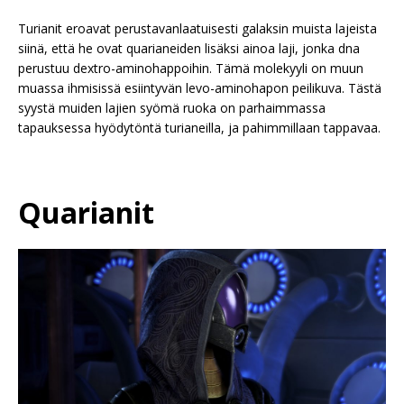
Turianit eroavat perustavanlaatuisesti galaksin muista lajeista
siinä, että he ovat quarianeiden lisäksi ainoa laji, jonka dna
perustuu dextro-aminohappoihin. Tämä molekyyli on muun
muassa ihmisissä esiintyvän levo-aminohapon peilikuva. Tästä
syystä muiden lajien syömä ruoka on parhaimmassa
tapauksessa hyödytöntä turianeilla, ja pahimmillaan tappavaa.
Quarianit