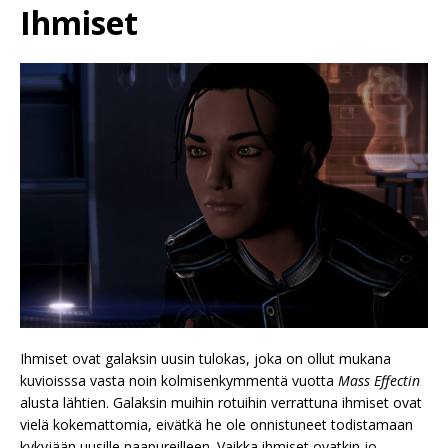
Ihmiset
Ihmiset ovat galaksin uusin tulokas, joka on ollut mukana
kuvioisssa vasta noin kolmisenkymmentä vuotta
Mass Effectin
alusta lähtien. Galaksin muihin rotuihin verrattuna ihmiset ovat
vielä kokemattomia, eivätkä he ole onnistuneet todistamaan
kykyjään uusille naapureilleen. Vaikka ihmiset ovatkin jo