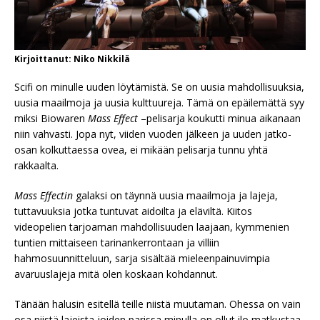
Kirjoittanut: Niko Nikkilä
Scifi on minulle uuden löytämistä. Se on uusia mahdollisuuksia,
uusia maailmoja ja uusia kulttuureja. Tämä on epäilemättä syy
miksi Biowaren
Mass Effect
–pelisarja koukutti minua aikanaan
niin vahvasti. Jopa nyt, viiden vuoden jälkeen ja uuden jatko-
osan kolkuttaessa ovea, ei mikään pelisarja tunnu yhtä
rakkaalta.
Mass Effectin
galaksi on täynnä uusia maailmoja ja lajeja,
tuttavuuksia jotka tuntuvat aidoilta ja eläviltä. Kiitos
videopelien tarjoaman mahdollisuuden laajaan, kymmenien
tuntien mittaiseen tarinankerrontaan ja villiin
hahmosuunnitteluun, sarja sisältää mieleenpainuvimpia
avaruuslajeja mitä olen koskaan kohdannut.
Tänään halusin esitellä teille niistä muutaman. Ohessa on vain
osa niistä lajeista joiden parissa minulla on ollut ilo matkustaa,