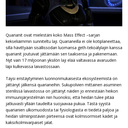
Quarianit ovat mielestäni koko Mass Effect –sarjan
kekseliäimmin sunniteltu laji. Quarianeilla ei ole kotiplaneettaa,
sillä hävittyään sisällissodan luomansa geth-tekoälylajin kanssa
quarianit joutuivat jättämään sen taaksensa ja pakenemaan.
Nyt vain 17 miljoonan yksilön laji elää valtavassa avaruuden
läpi kulkevassa laivastossaan.
Täysi eristäytyminen luonnonmukaisesta ekosysteemistä on
jättänyt jälkensä quarianeihin. Sukupolvien mittainen asuminen
steriilissä laivastossa on jättänyt näiden jo ennestään heikon
immuunijärjestelmän niin huonoksi, että heidän tulee pitää
jatkuvasti yllään taudeilta suojaavaa pukua. Tästä syystä
quarianien ulkomuodosta tai fysiologiasta ei tiedetä paljoa ja
heidän silmiinpistäviin piirteensä ovat kolmisormiset kädet ja
kaksi/kolmivarpaiset jalat.