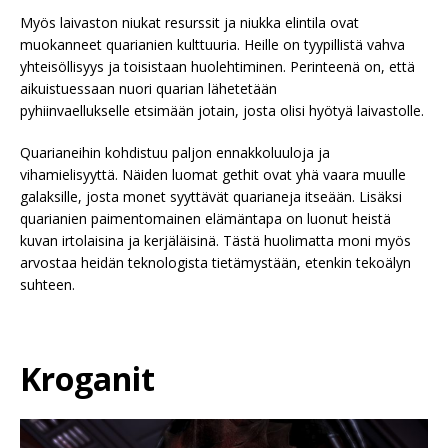
Myös laivaston niukat resurssit ja niukka elintila ovat
muokanneet quarianien kulttuuria. Heille on tyypillistä vahva
yhteisöllisyys ja toisistaan huolehtiminen. Perinteenä on, että
aikuistuessaan nuori quarian lähetetään
pyhiinvaellukselle etsimään jotain, josta olisi hyötyä laivastolle.
Quarianeihin kohdistuu paljon ennakkoluuloja ja
vihamielisyyttä. Näiden luomat gethit ovat yhä vaara muulle
galaksille, josta monet syyttävät quarianeja itseään. Lisäksi
quarianien paimentomainen elämäntapa on luonut heistä
kuvan irtolaisina ja kerjäläisinä. Tästä huolimatta moni myös
arvostaa heidän teknologista tietämystään, etenkin tekoälyn
suhteen.
Kroganit