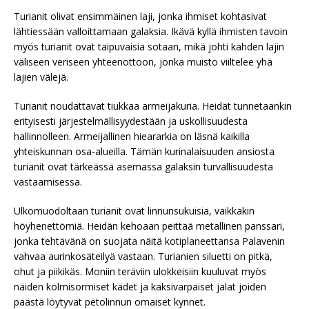
Turianit olivat ensimmäinen laji, jonka ihmiset kohtasivat
lähtiessään valloittamaan galaksia. Ikävä kyllä ihmisten tavoin
myös turianit ovat taipuvaisia sotaan, mikä johti kahden lajin
väliseen veriseen yhteenottoon, jonka muisto viiltelee yhä
lajien välejä.
Turianit noudattavat tiukkaa armeijakuria. Heidät tunnetaankin
erityisesti järjestelmällisyydestään ja uskollisuudesta
hallinnolleen. Armeijallinen hieararkia on läsnä kaikilla
yhteiskunnan osa-alueilla. Tämän kurinalaisuuden ansiosta
turianit ovat tärkeässä asemassa galaksin turvallisuudesta
vastaamisessa.
Ulkomuodoltaan turianit ovat linnunsukuisia, vaikkakin
höyhenettömiä. Heidän kehoaan peittää metallinen panssari,
jonka tehtävänä on suojata näitä kotiplaneettansa Palavenin
vahvaa aurinkosäteilyä vastaan. Turianien siluetti on pitkä,
ohut ja piikikäs. Moniin teräviin ulokkeisiin kuuluvat myös
näiden kolmisormiset kädet ja kaksivarpaiset jalat joiden
päästä löytyvät petolinnun omaiset kynnet.