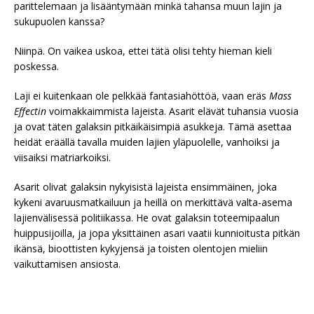
parittelemaan ja lisääntymään minkä tahansa muun lajin ja
sukupuolen kanssa?
Niinpä. On vaikea uskoa, ettei tätä olisi tehty hieman kieli
poskessa.
Laji ei kuitenkaan ole pelkkää fantasiahöttöä, vaan eräs
Mass
Effectin
voimakkaimmista lajeista. Asarit elävät tuhansia vuosia
ja ovat täten galaksin pitkäikäisimpiä asukkeja. Tämä asettaa
heidät eräällä tavalla muiden lajien yläpuolelle, vanhoiksi ja
viisaiksi matriarkoiksi.
Asarit olivat galaksin nykyisistä lajeista ensimmäinen, joka
kykeni avaruusmatkailuun ja heillä on merkittävä valta-asema
lajienvälisessä politiikassa. He ovat galaksin toteemipaalun
huippusijoilla, ja jopa yksittäinen asari vaatii kunnioitusta pitkän
ikänsä, bioottisten kykyjensä ja toisten olentojen mieliin
vaikuttamisen ansiosta.