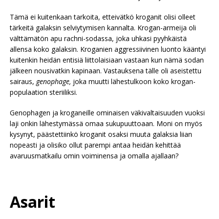
Tämä ei kuitenkaan tarkoita, etteivätkö kroganit olisi olleet
tärkeitä galaksin selviytymisen kannalta. Krogan-armeija oli
välttämätön apu rachni-sodassa, joka uhkasi pyyhkäistä
allensa koko galaksin. Kroganien aggressiivinen luonto kääntyi
kuitenkin heidän entisiä liittolaisiaan vastaan kun nämä sodan
jälkeen nousivatkin kapinaan. Vastauksena tälle oli aseistettu
sairaus,
genophage,
joka muutti lähestulkoon koko krogan-
populaation steriiliksi.
Genophagen ja kroganeille ominaisen väkivaltaisuuden vuoksi
laji onkin lähestymässä omaa sukupuuttoaan. Moni on myös
kysynyt, päästettiinkö kroganit osaksi muuta galaksia liian
nopeasti ja olisiko ollut parempi antaa heidän kehittää
avaruusmatkailu omin voiminensa ja omalla ajallaan?
Asarit