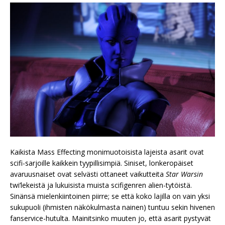
Kaikista Mass Effecting monimuotoisista lajeista asarit ovat
scifi-sarjoille kaikkein tyypillisimpiä. Siniset, lonkeropäiset
avaruusnaiset ovat selvästi ottaneet vaikutteita
Star Warsin
twi’lekeistä ja lukuisista muista scifigenren alien-tytöistä.
Sinänsä mielenkiintoinen piirre; se että koko lajilla on vain yksi
sukupuoli (ihmisten näkökulmasta nainen) tuntuu sekin hivenen
fanservice-hutulta. Mainitsinko muuten jo, että asarit pystyvät