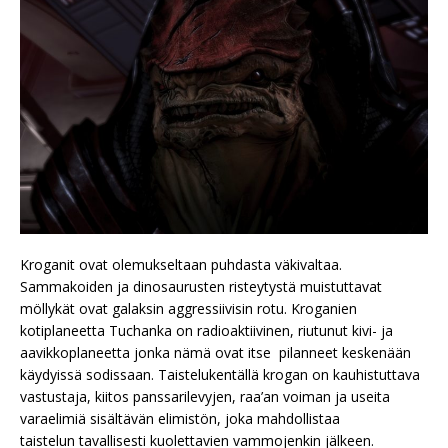
Kroganit ovat olemukseltaan puhdasta väkivaltaa.
Sammakoiden ja dinosaurusten risteytystä muistuttavat
möllykät ovat galaksin aggressiivisin rotu. Kroganien
kotiplaneetta Tuchanka on radioaktiivinen, riutunut kivi- ja
aavikkoplaneetta jonka nämä ovat itse pilanneet keskenään
käydyissä sodissaan. Taistelukentällä krogan on kauhistuttava
vastustaja, kiitos panssarilevyjen, raa’an voiman ja useita
varaelimiä sisältävän elimistön, joka mahdollistaa
taistelun tavallisesti kuolettavien vammojenkin jälkeen.