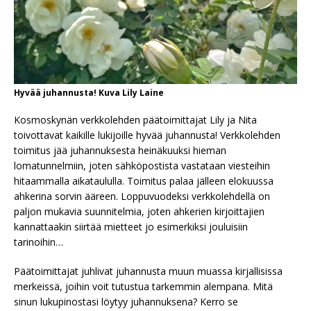
Hyvää juhannusta! Kuva Lily Laine
Kosmoskynän verkkolehden päätoimittajat Lily ja Nita
toivottavat kaikille lukijoille hyvää juhannusta! Verkkolehden
toimitus jää juhannuksesta heinäkuuksi hieman
lomatunnelmiin, joten sähköpostista vastataan viesteihin
hitaammalla aikataululla. Toimitus palaa jälleen elokuussa
ahkerina sorvin ääreen. Loppuvuodeksi verkkolehdellä on
paljon mukavia suunnitelmia, joten ahkerien kirjoittajien
kannattaakin siirtää mietteet jo esimerkiksi jouluisiin
tarinoihin…
Päätoimittajat juhlivat juhannusta muun muassa kirjallisissa
merkeissä, joihin voit tutustua tarkemmin alempana. Mitä
sinun lukupinostasi löytyy juhannuksena? Kerro se