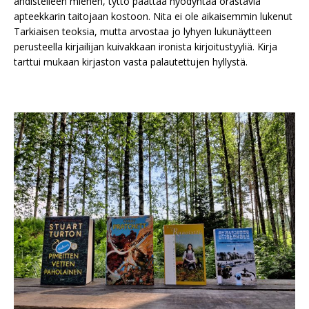
ahdistelleen miehen, tyttö päättää hyödyntää orastavia
apteekkarin taitojaan kostoon. Nita ei ole aikaisemmin lukenut
Tarkiaisen teoksia, mutta arvostaa jo lyhyen lukunäytteen
perusteella kirjailijan kuivakkaan ironista kirjoitustyyliä. Kirja
tarttui mukaan kirjaston vasta palautettujen hyllystä.