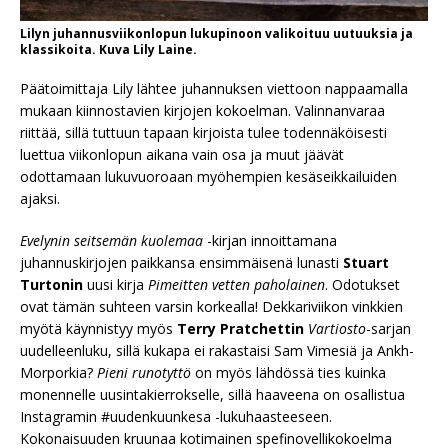
Lilyn juhannusviikonlopun lukupinoon valikoituu uutuuksia ja
klassikoita. Kuva Lily Laine.
Päätoimittaja Lily lähtee juhannuksen viettoon nappaamalla
mukaan kiinnostavien kirjojen kokoelman. Valinnanvaraa
riittää, sillä tuttuun tapaan kirjoista tulee todennäköisesti
luettua viikonlopun aikana vain osa ja muut jäävät
odottamaan lukuvuoroaan myöhempien kesäseikkailuiden
ajaksi.
Evelynin seitsemän kuolemaa
-kirjan innoittamana
juhannuskirjojen paikkansa ensimmäisenä lunasti
Stuart
Turtonin
uusi kirja
Pimeitten vetten paholainen
. Odotukset
ovat tämän suhteen varsin korkealla! Dekkariviikon vinkkien
myötä käynnistyy myös
Terry Pratchettin
Vartiosto
-sarjan
uudelleenluku, sillä kukapa ei rakastaisi Sam Vimesiä ja Ankh-
Morporkia?
Pieni runotyttö
on myös lähdössä ties kuinka
monennelle uusintakierrokselle, sillä haaveena on osallistua
Instagramin #uudenkuunkesa -lukuhaasteeseen.
Kokonaisuuden kruunaa kotimainen spefinovellikokoelma