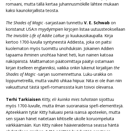
romaani, mutta tällä kertaa juhannusmökille lähtee mukaan
kaksi kaunokirjallista teosta.
The Shades of Magic
-sarjastaan tunnettu
V. E. Schwab
on
koristanut USA:n myydyimpien kirjojen listaa uutuusteoksellaan
The Invisible Life of Addie LaRue
jo kuukausikaupalla. Kirja
kertoo 1700-luvulla syntyneestä Addiesta, joka on paitsi
kuolematon myös tuomittu unohduksiin. Jokainen Addien
tapaama ihminen unohtaa hänet heti, kun nainen katoaa
näköpiiristä. Malttamaton päätoimittaja päätyi ostamaan
kirjan itselleen englanniksi, vaikka onkin lukenut kirjailijan
the
Shades of Magic
-sarjan suomennettuna. Luku-urakka on
loppumetreillä, mutta vauhti uhkaa hiipua: Nita ei ole ihan niin
vakuuttunut tästä spefi-romanssista kuin toivoi olevansa.
Terhi Tarkiaisen
Kitty, eli kuinka mies tuhotaan
sijoittuu
myös 1700-luvulle, mutta ilman suoranaisia spefi-elementtejä.
Apteekkarin tytär Kitty haluaisi periä isänsä apoteekin, mutta
sen sijaan hänet naitetaan kihtiselle ukolle koruompeluita
värkkäämään. Kun Kitty näkee häävieraidensa seassa häntä