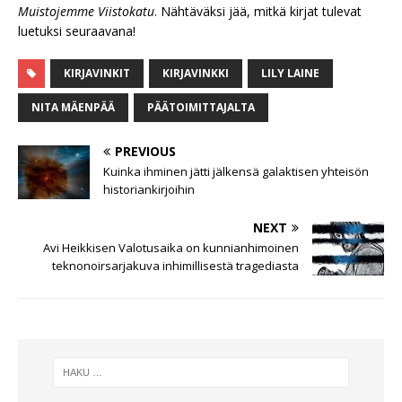
Muistojemme Viistokatu
. Nähtäväksi jää, mitkä kirjat tulevat
luetuksi seuraavana!
KIRJAVINKIT
KIRJAVINKKI
LILY LAINE
NITA MÄENPÄÄ
PÄÄTOIMITTAJALTA
PREVIOUS
Kuinka ihminen jätti jälkensä galaktisen yhteisön
historiankirjoihin
NEXT
Avi Heikkisen Valotusaika on kunnianhimoinen
teknonoirsarjakuva inhimillisestä tragediasta