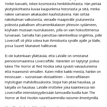
Yorkin kasvatti, tekee kosmisesta henkilökohtaista. Hän piirtää
yksityiskohtaista kuvaa kaupunkinsa historiasta ja siitä, minkä
näkee samaisen aikakauden kauhistuksena. Hän siirtää
näkökulman valkoisesta, vieraalle maaperälle joutuneesta
poliisista paikallisen afroamerikkalaisen yhteisön sydämeen,
köyhään mustaan nuorukaiseen, jolla on vain hoksottimensa
turvanaan. Samalla hän painottaa rakenteellisia ongelmia, joille
Lovecraft oli yhtä sokea kuin ihmiskunta syvälle ajalle ja tilalle,
jossa Suuret Muinaiset hallitsevat.
Ei ole kuitenkaan yllättävää, että LaValle on omistanut
pienoisromaaninsa Lovecraftille. Hänenkin on täytynyt joskus
lukea The Horror at Red Hookia sekä syvästi vaivautuneena
että maanisesti virnuillen. Kuten miltei kaikki meistä, hänkin on
innoissaan – suorastaan ekstaattinen – lovecraftilaisen
mytologian mahdollisuuksista. Siispä hän pitää hauskaa, ja
lukijalla on hauskaa. LaValle irrottelee joka käänteessä niin
Lovecraftin intensiivisyydessään lumoavilla kuvilla kuin The
Horror at Red Hookin naurettavimmilla rasismin ilmentymillä.