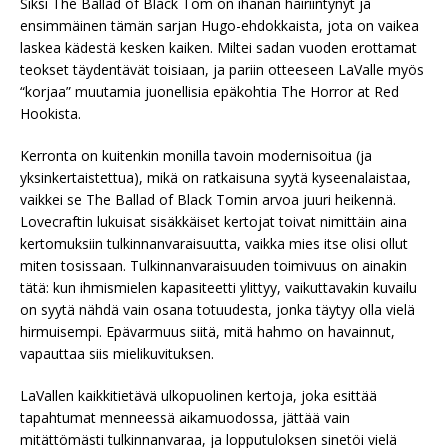
Siksi The Ballad of Black Tom on ihanan häiriintynyt ja
ensimmäinen tämän sarjan Hugo-ehdokkaista, jota on vaikea
laskea kädestä kesken kaiken. Miltei sadan vuoden erottamat
teokset täydentävät toisiaan, ja pariin otteeseen LaValle myös
“korjaa” muutamia juonellisia epäkohtia The Horror at Red
Hookista.
Kerronta on kuitenkin monilla tavoin modernisoitua (ja
yksinkertaistettua), mikä on ratkaisuna syytä kyseenalaistaa,
vaikkei se The Ballad of Black Tomin arvoa juuri heikennä.
Lovecraftin lukuisat sisäkkäiset kertojat toivat nimittäin aina
kertomuksiin tulkinnanvaraisuutta, vaikka mies itse olisi ollut
miten tosissaan. Tulkinnanvaraisuuden toimivuus on ainakin
tätä: kun ihmismielen kapasiteetti ylittyy, vaikuttavakin kuvailu
on syytä nähdä vain osana totuudesta, jonka täytyy olla vielä
hirmuisempi. Epävarmuus siitä, mitä hahmo on havainnut,
vapauttaa siis mielikuvituksen.
LaVallen kaikkitietävä ulkopuolinen kertoja, joka esittää
tapahtumat menneessä aikamuodossa, jättää vain
mitättömästi tulkinnanvaraa, ja lopputuloksen sinetöi vielä