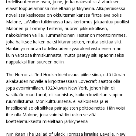
todellisuutemme ovea, ja ne, jotka näkevät siitä vilauksen,
elävät loppuelämänsä mieleltään järkkyneinä. Alkuperäisessä
novellissa keskiössä on okkultismin kanssa flirttaileva poliisi
Malone, LaVallen tulkinnassa taas kertomus jakaantuu puoliksi
Malonen ja Tommy Testerin, nuoren pikkurikollisen,
näkökulmien välillä. Tummaihoinen Tester on monitoimimies,
joka hallitsee kaiken paitsi kitaransoiton, mutta soittaa silti.
Hänkin ymmärtää todellisuuden syvärakenteista enemmän
kuin valtaosa ihmiskunnasta, mutta päätyy silti epäonniseksi
nappulaksi liian suureen peliin.
The Horror at Red Hookin kiehtovuus piilee siinä, että tämän
aikakauden novelleja kirjoittaessaan Lovecraft saattoi olla
jopa avoimimillaan. 1920-luvun New York, johon hän oli
vastikään muuttanut, oli kauhistus, kaiken kuvitellun rappion
ruumiillistuma. Monikulttuurisena, ei-valkoisena ja ei-
kristillisenä se oli silkkaa painajaisten polttoainetta. Hän voisi
itse olla Malone, joka vain hädin tuskin selviää
koettelemuksesta mieleltään järkkyneenä.
Niin ikään The Ballad of Black Tomissa kirjailija LaValle, New