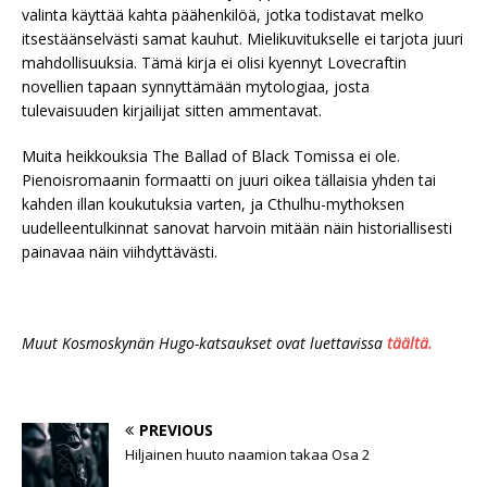
valinta käyttää kahta päähenkilöä, jotka todistavat melko
itsestäänselvästi samat kauhut. Mielikuvitukselle ei tarjota juuri
mahdollisuuksia. Tämä kirja ei olisi kyennyt Lovecraftin
novellien tapaan synnyttämään mytologiaa, josta
tulevaisuuden kirjailijat sitten ammentavat.
Muita heikkouksia The Ballad of Black Tomissa ei ole.
Pienoisromaanin formaatti on juuri oikea tällaisia yhden tai
kahden illan koukutuksia varten, ja Cthulhu-mythoksen
uudelleentulkinnat sanovat harvoin mitään näin historiallisesti
painavaa näin viihdyttävästi.
Muut Kosmoskynän Hugo-katsaukset ovat luettavissa
täältä.
PREVIOUS
Hiljainen huuto naamion takaa Osa 2