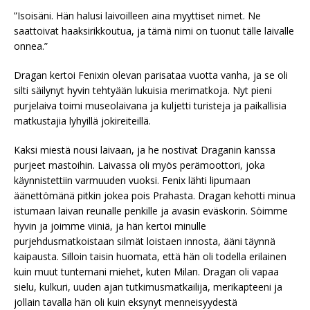
”Isoisäni. Hän halusi laivoilleen aina myyttiset nimet. Ne
saattoivat haaksirikkoutua, ja tämä nimi on tuonut tälle laivalle
onnea.”
Dragan kertoi Fenixin olevan parisataa vuotta vanha, ja se oli
silti säilynyt hyvin tehtyään lukuisia merimatkoja. Nyt pieni
purjelaiva toimi museolaivana ja kuljetti turisteja ja paikallisia
matkustajia lyhyillä jokireiteillä.
Kaksi miestä nousi laivaan, ja he nostivat Draganin kanssa
purjeet mastoihin. Laivassa oli myös perämoottori, joka
käynnistettiin varmuuden vuoksi. Fenix lähti lipumaan
äänettömänä pitkin jokea pois Prahasta. Dragan kehotti minua
istumaan laivan reunalle penkille ja avasin eväskorin. Söimme
hyvin ja joimme viiniä, ja hän kertoi minulle
purjehdusmatkoistaan silmät loistaen innosta, ääni täynnä
kaipausta. Silloin taisin huomata, että hän oli todella erilainen
kuin muut tuntemani miehet, kuten Milan. Dragan oli vapaa
sielu, kulkuri, uuden ajan tutkimusmatkailija, merikapteeni ja
jollain tavalla hän oli kuin eksynyt menneisyydestä