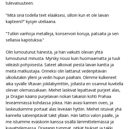
tulevaisuuteen.
”Mitä sinä todella teet elääksesi, silloin kun et ole laivan
kapteeni?” kysyin uteliaana.
”Tutkin vanhoja metalleja, konservoin koruja, patsaita ja sen
sellaisia kapistuksia.”
Olin lumoutunut hänestä, ja hän vaikutti olevan yhtä
lumoutunut minusta. Myrsky nousi kuin huomaamatta ja tuuli
viileästi pohjoisesta. Sateet alkoivat piestä laivan kantta ja
meitä matkustajia. Onneksi olin laittanut vedenpitävän
ulkoilutakin ylleni ja vedin hupun päähäni. Olimme kulkeneet
aika syvälle Vltavan jokilabyrinttiin, jollaista en osannut kuvitella
olevan olemassakaan. Miehet laskivat lepattavat purjeet alas,
ja Dragan käänsi purjelaivan nokan takaisin kohti Prahaa
leveämmässä kohdassa jokea. Hän avasi kannen oven, ja
laskeuduimme portaat alas leveään hyttiin. Miehet istuivat yhä
kannella sateenpitävät takit yllään. Hän laittoi valon päälle, ja
me istuimme eväskorin kanssa sisällä lämmittelemässä ja
kuivattelemassa. Draganin tummat, pitkät hiukset ja takki