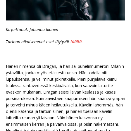
Kirjoittanut: Johanna Ikonen
Tarinan aikaisemmat osat löytyvät
täältä.
Hänen nimensä oli Dragan, ja hän sai puhelinnumeroni Milanin
ystävältä, jonka myös etäisesti tunsin. Hän todella piti
lupauksensa, ja vei minut jokiretkelle. Pieni purjelaiva keinui
tuulessa rantavedessä keskipäivällä, kun saavuin laiturille
eväskori mukanani. Dragan seisoi laivan keulassa ja kasasi
pursinarukerää. Kuin aavistaen saapumiseni hän kääntyi ympäri
ja tervehti minua käden heilautuksella. Kävelin lähemmäs, hän
ojensi kätensä ja tartuin siihen, ja hänen tuellaan kävelin
laiturilta reunan yli laivaan. Näin hänen kasvonsa nyt
ensimmäisen kerran ja päivänvalossa, ja pidin näkemästäni.
Ne olivat jollain merkillisellä tavalla ahavoituneet mutta