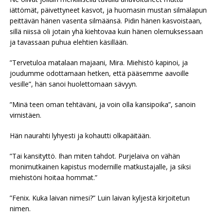
iättömät, päivettyneet kasvot, ja huomasin mustan silmälapun
peittävän hänen vasenta silmäänsä. Pidin hänen kasvoistaan,
sillä niissä oli jotain yhä kiehtovaa kuin hänen olemuksessaan
ja tavassaan puhua elehtien käsillään.
”Tervetuloa matalaan majaani, Mira. Miehistö kapinoi, ja
joudumme odottamaan hetken, että pääsemme aavoille
vesille”, hän sanoi huolettomaan sävyyn.
”Minä teen oman tehtäväni, ja voin olla kansipoika”, sanoin
virnistäen.
Hän naurahti lyhyesti ja kohautti olkapäitään.
”Tai kansityttö. Ihan miten tahdot. Purjelaiva on vähän
monimutkainen kapistus modernille matkustajalle, ja siksi
miehistöni hoitaa hommat.”
”Fenix. Kuka laivan nimesi?” Luin laivan kyljestä kirjoitetun
nimen.