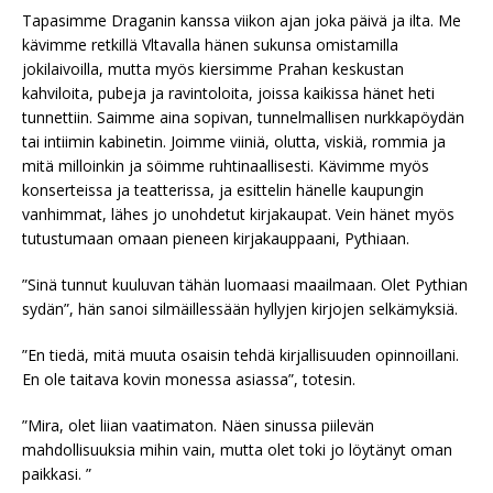
Tapasimme Draganin kanssa viikon ajan joka päivä ja ilta. Me
kävimme retkillä Vltavalla hänen sukunsa omistamilla
jokilaivoilla, mutta myös kiersimme Prahan keskustan
kahviloita, pubeja ja ravintoloita, joissa kaikissa hänet heti
tunnettiin. Saimme aina sopivan, tunnelmallisen nurkkapöydän
tai intiimin kabinetin. Joimme viiniä, olutta, viskiä, rommia ja
mitä milloinkin ja söimme ruhtinaallisesti. Kävimme myös
konserteissa ja teatterissa, ja esittelin hänelle kaupungin
vanhimmat, lähes jo unohdetut kirjakaupat. Vein hänet myös
tutustumaan omaan pieneen kirjakauppaani, Pythiaan.
”Sinä tunnut kuuluvan tähän luomaasi maailmaan. Olet Pythian
sydän”, hän sanoi silmäillessään hyllyjen kirjojen selkämyksiä.
”En tiedä, mitä muuta osaisin tehdä kirjallisuuden opinnoillani.
En ole taitava kovin monessa asiassa”, totesin.
”Mira, olet liian vaatimaton. Näen sinussa piilevän
mahdollisuuksia mihin vain, mutta olet toki jo löytänyt oman
paikkasi. ”