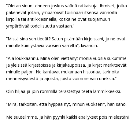
”Oletan sinun tehneen joskus vääriä ratkaisuja. Ihmiset, jotka
pakenevat jotain, ympäröivät toisinaan itsensä vanhoilla
kirjoilla tai antiikkiesineillä, koska ne ovat suojamuuri
ympäröivää todellisuutta vastaan.”
”Mistä sinä sen tiedät? Satun pitämään kirjoistani, ja ne ovat
minulle kuin ystäviä vuosien varrelta”, kivahdin.
”Älä loukkaannu. Minä olen viettänyt monia vuosia sukumme
ja yleisissä kirjastoissa ja kirjakaupoissa, ja kirjat merkitsevät
minulle paljon. Ne kantavat mukanaan historiaa, tarinoita
menneisyydestä ja ajoista, joista voimme vain uneksia.”
Olin hiljaa ja join rommilla terästettyä teetä lämmikkeeksi.
”Mira, tarkoitan, että hyppää nyt, minun vuokseni”, hän sanoi.
Me suutelimme, ja hän pyyhki kaikki epäilykset pois mielestäni.