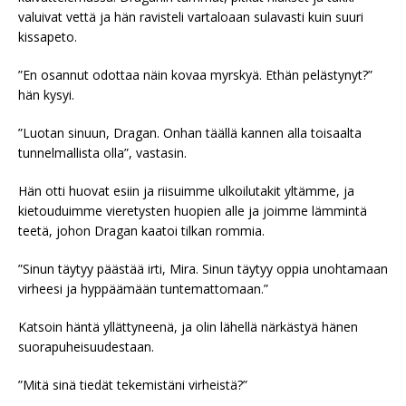
valuivat vettä ja hän ravisteli vartaloaan sulavasti kuin suuri
kissapeto.
”En osannut odottaa näin kovaa myrskyä. Ethän pelästynyt?”
hän kysyi.
”Luotan sinuun, Dragan. Onhan täällä kannen alla toisaalta
tunnelmallista olla”, vastasin.
Hän otti huovat esiin ja riisuimme ulkoilutakit yltämme, ja
kietouduimme vieretysten huopien alle ja joimme lämmintä
teetä, johon Dragan kaatoi tilkan rommia.
”Sinun täytyy päästää irti, Mira. Sinun täytyy oppia unohtamaan
virheesi ja hyppäämään tuntemattomaan.”
Katsoin häntä yllättyneenä, ja olin lähellä närkästyä hänen
suorapuheisuudestaan.
”Mitä sinä tiedät tekemistäni virheistä?”