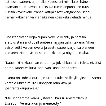
sateessa sateenvarjon alla. Kädessäni minulla oli häneltä
saamani huumaavasti tuoksuva tummanpunainen ruusu.
Tunsin käveleväni Prahan katuja siivet kengänpohjissani.
Tämänkaltainen vanhanaikainen kosiskelu viehätti minua.
Sinä iltapäivänä kirjakaupan ovikello kilahti, ja heräsin
ajatuksistani arkitodellisuuteen myyjän tiskin takana. Milan
seisoi vettä valuen ovella ja asetti sateenvarjonsa pieneen
eteiseen. Hän ravisteli sitten takkiaan ja näytti tuimalta.
”Kaupunki hukkuu pian veteen, ja joki uhkaa taas tulvia, eivätkä
nämä sateet vaikuta loppuvan ikinä”, hän totesi.
”Tämä on todella outoa, mutta ei tule meille yllätyksenä. Sama
kohtalo uhkaa muita Euroopan rannikko- ja
joenrantakaupunkeja.”
”Me uppoamme kaikki, ystäväni. Pariisi, Amsterdam ja
Lissabon. Venetsia on jo menetetty.”