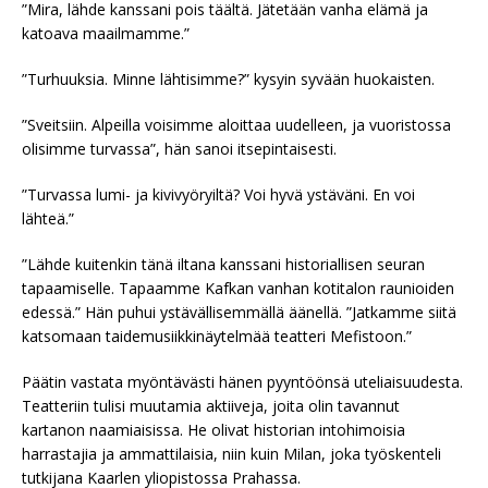
”Mira, lähde kanssani pois täältä. Jätetään vanha elämä ja
katoava maailmamme.”
”Turhuuksia. Minne lähtisimme?” kysyin syvään huokaisten.
”Sveitsiin. Alpeilla voisimme aloittaa uudelleen, ja vuoristossa
olisimme turvassa”, hän sanoi itsepintaisesti.
”Turvassa lumi- ja kivivyöryiltä? Voi hyvä ystäväni. En voi
lähteä.”
”Lähde kuitenkin tänä iltana kanssani historiallisen seuran
tapaamiselle. Tapaamme Kafkan vanhan kotitalon raunioiden
edessä.” Hän puhui ystävällisemmällä äänellä. ”Jatkamme siitä
katsomaan taidemusiikkinäytelmää teatteri Mefistoon.”
Päätin vastata myöntävästi hänen pyyntöönsä uteliaisuudesta.
Teatteriin tulisi muutamia aktiiveja, joita olin tavannut
kartanon naamiaisissa. He olivat historian intohimoisia
harrastajia ja ammattilaisia, niin kuin Milan, joka työskenteli
tutkijana Kaarlen yliopistossa Prahassa.