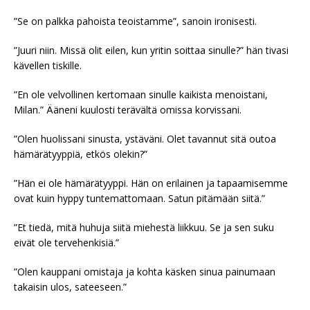
”Se on palkka pahoista teoistamme”, sanoin ironisesti.
”Juuri niin. Missä olit eilen, kun yritin soittaa sinulle?” hän tivasi
kävellen tiskille.
”En ole velvollinen kertomaan sinulle kaikista menoistani,
Milan.” Ääneni kuulosti terävältä omissa korvissani.
”Olen huolissani sinusta, ystäväni. Olet tavannut sitä outoa
hämärätyyppiä, etkös olekin?”
”Hän ei ole hämärätyyppi. Hän on erilainen ja tapaamisemme
ovat kuin hyppy tuntemattomaan. Satun pitämään siitä.”
”Et tiedä, mitä huhuja siitä miehestä liikkuu. Se ja sen suku
eivät ole tervehenkisiä.”
”Olen kauppani omistaja ja kohta käsken sinua painumaan
takaisin ulos, sateeseen.”