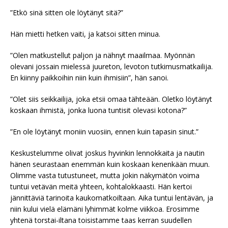
”Etkö sinä sitten ole löytänyt sitä?”
Hän mietti hetken vaiti, ja katsoi sitten minua.
”Olen matkustellut paljon ja nähnyt maailmaa. Myönnän
olevani jossain mielessä juureton, levoton tutkimusmatkailija.
En kiinny paikkoihin niin kuin ihmisiin”, hän sanoi.
”Olet siis seikkailija, joka etsii omaa tähteään. Oletko löytänyt
koskaan ihmistä, jonka luona tuntisit olevasi kotona?”
”En ole löytänyt moniin vuosiin, ennen kuin tapasin sinut.”
Keskustelumme olivat joskus hyvinkin lennokkaita ja nautin
hänen seurastaan enemmän kuin koskaan kenenkään muun.
Olimme vasta tutustuneet, mutta jokin näkymätön voima
tuntui vetävän meitä yhteen, kohtalokkaasti. Hän kertoi
jännittäviä tarinoita kaukomatkoiltaan. Aika tuntui lentävän, ja
niin kului vielä elämäni lyhimmät kolme viikkoa. Erosimme
yhtenä torstai-iltana toisistamme taas kerran suudellen