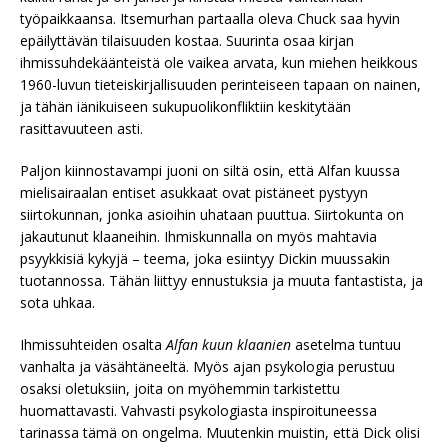
työpaikkaansa. Itsemurhan partaalla oleva Chuck saa hyvin
epäilyttävän tilaisuuden kostaa. Suurinta osaa kirjan
ihmissuhdekäänteistä ole vaikea arvata, kun miehen heikkous
1960-luvun tieteiskirjallisuuden perinteiseen tapaan on nainen,
ja tähän iänikuiseen sukupuolikonfliktiin keskitytään
rasittavuuteen asti.
Paljon kiinnostavampi juoni on siltä osin, että Alfan kuussa
mielisairaalan entiset asukkaat ovat pistäneet pystyyn
siirtokunnan, jonka asioihin uhataan puuttua. Siirtokunta on
jakautunut klaaneihin. Ihmiskunnalla on myös mahtavia
psyykkisiä kykyjä – teema, joka esiintyy Dickin muussakin
tuotannossa. Tähän liittyy ennustuksia ja muuta fantastista, ja
sota uhkaa.
Ihmissuhteiden osalta
Alfan kuun klaanien
asetelma tuntuu
vanhalta ja väsähtäneeltä. Myös ajan psykologia perustuu
osaksi oletuksiin, joita on myöhemmin tarkistettu
huomattavasti. Vahvasti psykologiasta inspiroituneessa
tarinassa tämä on ongelma. Muutenkin muistin, että Dick olisi