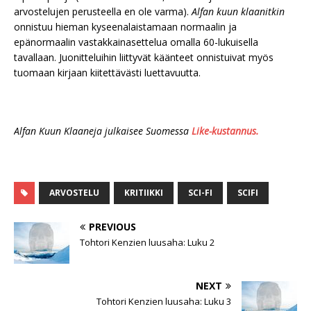
arvostelujen perusteella en ole varma).
Alfan kuun klaanitkin
onnistuu hieman kyseenalaistamaan normaalin ja
epänormaalin vastakkainasettelua omalla 60-lukuisella
tavallaan. Juonitteluihin liittyvät käänteet onnistuivat myös
tuomaan kirjaan kiitettävästi luettavuutta.
Alfan Kuun Klaaneja julkaisee Suomessa
Like-kustannus.
ARVOSTELU
KRITIIKKI
SCI-FI
SCIFI
PREVIOUS
Tohtori Kenzien luusaha: Luku 2
NEXT
Tohtori Kenzien luusaha: Luku 3