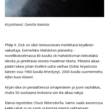
Kirjoittanut: Camilla Kantola
Philip K. Dick on ollut teinivuosinani merkittävä kirjallinen
vaikuttaja. Esimerkiksi Mahdoton planeetta -
novellikokoelmassa 80-luvulta oli mahdottoman kekseliäitä
ideoita ja jännittäviä visioita maailman tilasta. Pitkästä aikaa
päätin lukea jotain itselleni uutta vanhaa Dickiä: kirjastosta
käteen osui 1960-luvulla ilmestynyt, 2000-luvulla suomennettu
Alfan kuun klaanit
.
Kirjan idea on periaatteessa omaperäinen ja juoni vauhdikas,
mutta 50-vuotiaana teoksena sen ikä alkaa näkyä.
Elämä riepottelee Chuck Rittersdorfia. Vaimo vaatii avioerossa
kaikki rahat ja on juristi ja kiristää miestä vaihtamaan