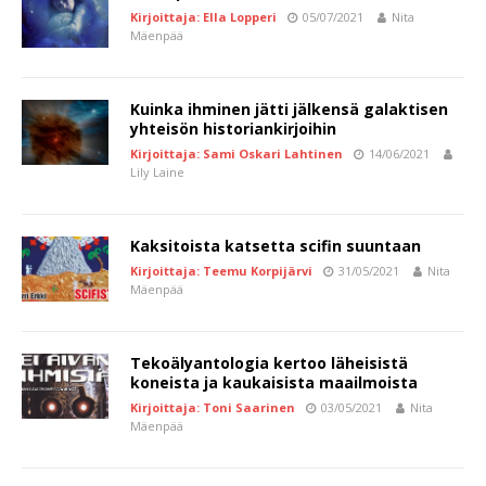
Kirjoittaja: Ella Lopperi
05/07/2021
Nita
Mäenpää
Kuinka ihminen jätti jälkensä galaktisen
yhteisön historiankirjoihin
Kirjoittaja: Sami Oskari Lahtinen
14/06/2021
Lily Laine
Kaksitoista katsetta scifin suuntaan
Kirjoittaja: Teemu Korpijärvi
31/05/2021
Nita
Mäenpää
Tekoälyantologia kertoo läheisistä
koneista ja kaukaisista maailmoista
Kirjoittaja: Toni Saarinen
03/05/2021
Nita
Mäenpää