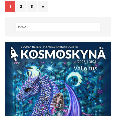
1
2
3
»