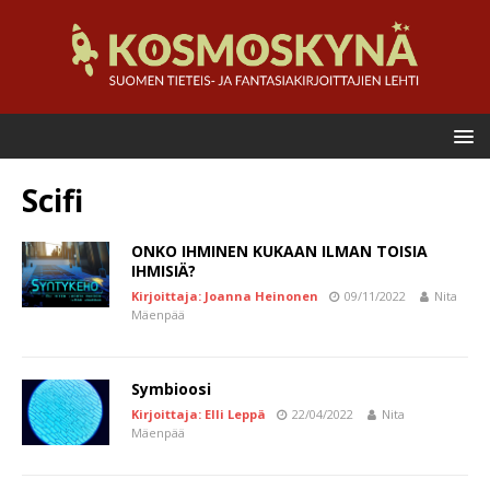
Scifi
ONKO IHMINEN KUKAAN ILMAN TOISIA
IHMISIÄ?
Kirjoittaja: Joanna Heinonen
09/11/2022
Nita
Mäenpää
Symbioosi
Kirjoittaja: Elli Leppä
22/04/2022
Nita
Mäenpää