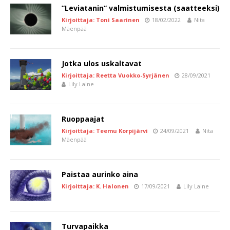
”Leviatanin” valmistumisesta (saatteeksi)
Kirjoittaja: Toni Saarinen
18/02/2022
Nita
Mäenpää
Jotka ulos uskaltavat
Kirjoittaja: Reetta Vuokko-Syrjänen
28/09/2021
Lily Laine
Ruoppaajat
Kirjoittaja: Teemu Korpijärvi
24/09/2021
Nita
Mäenpää
Paistaa aurinko aina
Kirjoittaja: K. Halonen
17/09/2021
Lily Laine
Turvapaikka