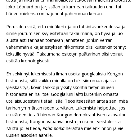
Joko Léonard on järjissään ja karmean taikuuden uhri, tai
hänen mielensä on hajonnut pahemman kerran.
Perusidea siitä, että minäkertoja on tutkintavankeudessa ja
sinne joutumisen syy esitetään takaumana, on hyvä ja luo
alusta asti tarinaan toimivan jännitteen. Jonkin verran
vähemmän aikajärjestyksen rikkomista olisi kuitenkin tehnyt
tekstille hyvää. Takaumana esitetyn päätarinan olisi voinut
esittää kronologisesti.
En selvinnyt lukemisesta ilman useita googlauksia Kongon
historiasta, sillä vaikka minulla on toki siirtomaa-ajasta
yleiskäsitys, kovin tarkkoja yksityiskohtia tietyn alueen
historiasta en hallitse. Googlailuni lähti kuitenkin omasta
uteliaisuudestani tietää lisää. Teos itsessään antaa sen, mitä
tarinan ymmärtämiseen tarvitaan. Lukemista helpottaa, jos
etukäteen tietää hieman Kongon demokraattisen tasavallan
historiasta, Kongon vapaavaltiosta ja nkondi-veistoksista.
Mutta jollei tiedä,
Paha poika
herättää mielenkiinnon ja vie
uusien asioiden äärelle.