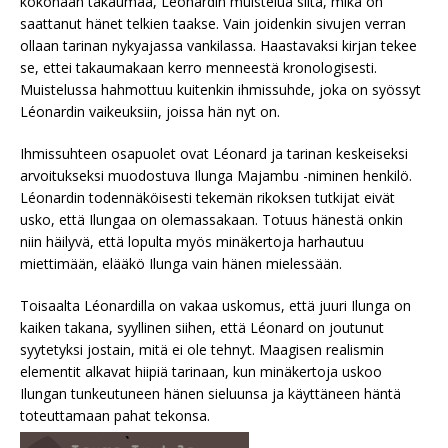
kokonaan takaumaa, Léonardin muistelua siitä, mikä on
saattanut hänet telkien taakse. Vain joidenkin sivujen verran
ollaan tarinan nykyajassa vankilassa. Haastavaksi kirjan tekee
se, ettei takaumakaan kerro menneestä kronologisesti.
Muistelussa hahmottuu kuitenkin ihmissuhde, joka on syössyt
Léonardin vaikeuksiin, joissa hän nyt on.
Ihmissuhteen osapuolet ovat Léonard ja tarinan keskeiseksi
arvoitukseksi muodostuva Ilunga Majambu -niminen henkilö.
Léonardin todennäköisesti tekemän rikoksen tutkijat eivät
usko, että Ilungaa on olemassakaan. Totuus hänestä onkin
niin häilyvä, että lopulta myös minäkertoja harhautuu
miettimään, elääkö Ilunga vain hänen mielessään.
Toisaalta Léonardilla on vakaa uskomus, että juuri Ilunga on
kaiken takana, syyllinen siihen, että Léonard on joutunut
syytetyksi jostain, mitä ei ole tehnyt. Maagisen realismin
elementit alkavat hiipiä tarinaan, kun minäkertoja uskoo
Ilungan tunkeutuneen hänen sieluunsa ja käyttäneen häntä
toteuttamaan pahat tekonsa.