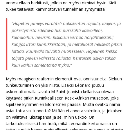
annostellaan harkitusti, jolloin ne myös toimivat hyvin. Kieli
tukee taitavasti kammottavan tunnelman syntymistä:
”Hapeton pimeys värähteli näkökentän rajoilla, laajeni, ja
pökertymistä edeltävä hiki purskahti kasvoilleni,
kainaloihin, nivusiin. Kiskaisin verhoa horjahtaessani;
kangas irtosi kiinnikkeistään, ja metalliosat helisivät pitkin
lattiaa. Kuunvalo tulvahti huoneeseen. Hopeinen kiekko
toljotti pilvien välisestä railosta, hentoisen usvan takaa
kuin kaihin samentama mykiö.”
Myös maagisen realismin elementit ovat onnistuneita. Sieluun
tunkeutuminen on yksi niistä. Lisäksi Léonard joutuu
uskomattomalla tavalla M-Saint-Jeanista kellarissa olevaa
käytävää pitkin Kuninkaalliseen Keski-Afrikan museoon, joka
sijaitsee kymmenien kilometrien päässä. Mutta ovatko nämä
asiat totta vai tunnetta? Mitään ei anneta valmiina, ja jokaisen
on valittava lukutapansa ja se, mihin uskoo. On
tarkoituksellisesti hämärää, mikä Léonardin kertomassa on
totta ja mikä hänen mahdollisesti sekoavan mielensä tuotosta.