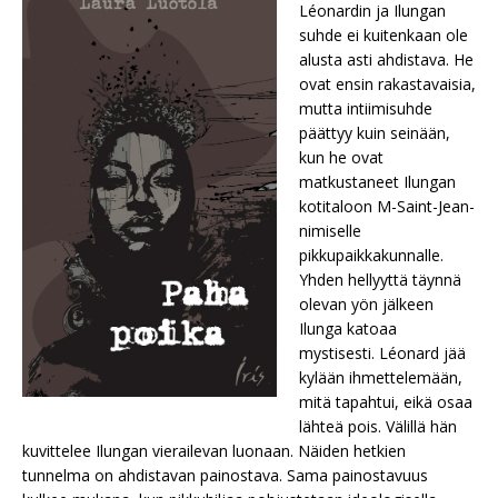
Léonardin ja Ilungan
suhde ei kuitenkaan ole
alusta asti ahdistava. He
ovat ensin rakastavaisia,
mutta intiimisuhde
päättyy kuin seinään,
kun he ovat
matkustaneet Ilungan
kotitaloon M-Saint-Jean-
nimiselle
pikkupaikkakunnalle.
Yhden hellyyttä täynnä
olevan yön jälkeen
Ilunga katoaa
mystisesti. Léonard jää
kylään ihmettelemään,
mitä tapahtui, eikä osaa
lähteä pois. Välillä hän
kuvittelee Ilungan vierailevan luonaan. Näiden hetkien
tunnelma on ahdistavan painostava. Sama painostavuus