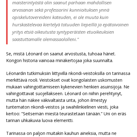
maisterintyöstä olin saanut parhaan mahdollisen
arvosanan sekä professorini kunnioituksen ynnä
opiskelutovereideni kateuden, ei ole muuta kuin
hurskastelevaa kiertelyä totuuden liepeillä ja epätoivoinen
yritys etsiä oikeutusta syntyperäisten etuoikeuksien
saastuttamalle olemassaololleni.”
Se, mistä Léonard on saanut arvostusta, tuhoaa hänet.
Kongon historia vainoaa minäkertojaa joka suunnalta.
Léonardin tutkimuksiin liittyvillä nkondi-veistoksilla on tarinassa
merkittävä rooli. Veistokset ovat kongolaisten uskomusten
mukaan vahingoittamiseen kykenevien henkien asuinsijoja. Ne
vahingoittavat suojellakseen. Léonard on niihin perehtynyt,
mutta hän näkee väkivaltaista unta, johon ilmestyy
tuntematon nkondi-veistos ja swahilinkielinen viesti, joka
kertoo: ”Seitsemän miestä teurastetaan tänään.” Uni on eräs
tarinan uhkakuvia luova elementti.
Tarinassa on paljon muitakin kauhun aineksia, mutta ne