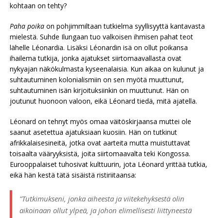
kohtaan on tehty?
Paha poika
on pohjimmiltaan tutkielma syyllisyyttä kantavasta
mielestä. Suhde Ilungaan tuo valkoisen ihmisen pahat teot
lähelle Léonardia. Lisäksi Léonardin isä on ollut poikansa
ihailema tutkija, jonka ajatukset siirtomaavallasta ovat
nykyajan näkökulmasta kyseenalaisia. Kun aikaa on kulunut ja
suhtautuminen kolonialismiin on sen myötä muuttunut,
suhtautuminen isän kirjoituksiinkin on muuttunut. Hän on
joutunut huonoon valoon, eikä Léonard tiedä, mitä ajatella.
Léonard on tehnyt myös omaa väitöskirjaansa muttei ole
saanut asetettua ajatuksiaan kuosiin. Hän on tutkinut
afrikkalaisesineitä, jotka ovat aarteita mutta muistuttavat
toisaalta vääryyksistä, joita siirtomaavalta teki Kongossa.
Eurooppalaiset tuhosivat kulttuurin, jota Léonard yrittää tutkia,
eikä hän kestä tätä sisäistä ristiriitaansa:
”Tutkimukseni, jonka aiheesta ja viitekehyksestä olin
aikoinaan ollut ylpeä, ja johon elimellisesti liittyneestä