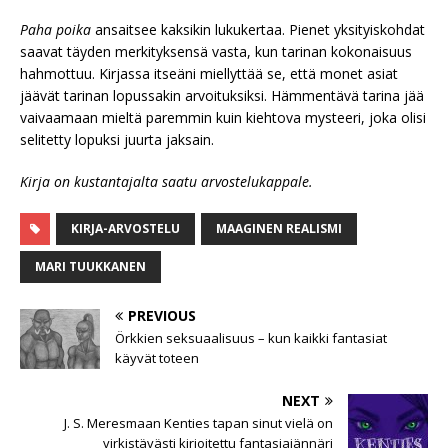
Paha poika
ansaitsee kaksikin lukukertaa. Pienet yksityiskohdat
saavat täyden merkityksensä vasta, kun tarinan kokonaisuus
hahmottuu. Kirjassa itseäni miellyttää se, että monet asiat
jäävät tarinan lopussakin arvoituksiksi. Hämmentävä tarina jää
vaivaamaan mieltä paremmin kuin kiehtova mysteeri, joka olisi
selitetty lopuksi juurta jaksain.
Kirja on kustantajalta saatu arvostelukappale.
KIRJA-ARVOSTELU
MAAGINEN REALISMI
MARI TUUKKANEN
PREVIOUS
Örkkien seksuaalisuus – kun kaikki fantasiat
käyvät toteen
NEXT
J. S. Meresmaan Kenties tapan sinut vielä on
virkistävästi kirjoitettu fantasiajännäri