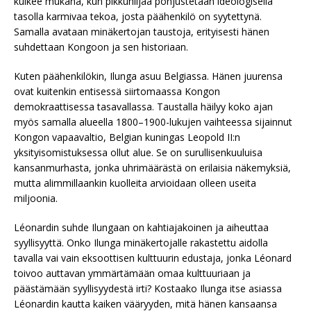
kulkee mukana, kun pikkuhiljaa pohjustetaan ideologisella
tasolla karmivaa tekoa, josta päähenkilö on syytettynä.
Samalla avataan minäkertojan taustoja, erityisesti hänen
suhdettaan Kongoon ja sen historiaan.
Kuten päähenkilökin, Ilunga asuu Belgiassa. Hänen juurensa
ovat kuitenkin entisessä siirtomaassa Kongon
demokraattisessa tasavallassa. Taustalla häilyy koko ajan
myös samalla alueella 1800–1900-lukujen vaihteessa sijainnut
Kongon vapaavaltio, Belgian kuningas Leopold II:n
yksityisomistuksessa ollut alue. Se on surullisenkuuluisa
kansanmurhasta, jonka uhrimäärästä on erilaisia näkemyksiä,
mutta alimmillaankin kuolleita arvioidaan olleen useita
miljoonia.
Léonardin suhde Ilungaan on kahtiajakoinen ja aiheuttaa
syyllisyyttä. Onko Ilunga minäkertojalle rakastettu aidolla
tavalla vai vain eksoottisen kulttuurin edustaja, jonka Léonard
toivoo auttavan ymmärtämään omaa kulttuuriaan ja
päästämään syyllisyydestä irti? Kostaako Ilunga itse asiassa
Léonardin kautta kaiken vääryyden, mitä hänen kansaansa