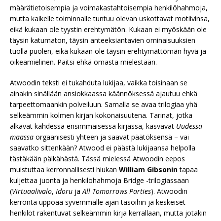
määrätietoisempia ja voimakastahtoisempia henkilöhahmoja,
mutta kaikelle toiminnalle tuntuu olevan uskottavat motiivinsa,
eikä kukaan ole tyystin erehtymätön. Kukaan ei myöskään ole
täysin katumaton, täysin anteeksiantavien ominaisuuksien
tuolla puolen, eikä kukaan ole täysin erehtymättömän hyvä ja
oikeamielinen. Paitsi ehkä omasta mielestään.
Atwoodin teksti ei tukahduta lukijaa, vaikka toisinaan se
ainakin sinällään ansiokkaassa käännöksessä ajautuu ehkä
tarpeettomaankin polveiluun. Samalla se avaa trilogiaa yhä
selkeämmin kolmen kirjan kokonaisuutena. Tarinat, jotka
alkavat kahdessa ensimmäisessä kirjassa, kasvavat
Uudessa
maassa
orgaanisesti yhteen ja saavat päätöksensä – vai
saavatko sittenkään? Atwood ei päästä lukijaansa helpolla
tästäkään pälkähästä. Tässä mielessä Atwoodin eepos
muistuttaa kerronnallisesti hiukan
William Gibsonin
tapaa
kuljettaa juonta ja henkilöhahmoja Bridge -trilogiassaan
(
Virtuaalivalo
,
Idoru
ja
All Tomorrows Parties
). Atwoodin
kerronta uppoaa syvemmälle ajan tasoihin ja keskeiset
henkilöt rakentuvat selkeämmin kirja kerrallaan, mutta jotakin