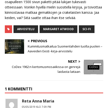
osapuilleen 1500 sivun paketti pitää lukijan tukevasti
otteessaan. Voinkin hyvillä mielin suositella kirjoja, ja toivottaa
kiinnostavaa matkaa gemakkojen ja crakelaisten kanssa. Jaa
keiden, vai? Siitä saatte ottaa ihan itse selvää.
ARVOSTELU
MARGARET ATWOOD
SCI-FI
PREVIOUS
Kummitusmatkailua Suomenlahden tuolla puolen –
Aaveiden Eesti -kirja-arvostelu
NEXT
CoDex 1962:n kertomusmosaiikissa on genrejä
laidasta laitaan
1 KOMMENTTI
Reta Anna Maria
05/05/2019 KLO 7:09 PM