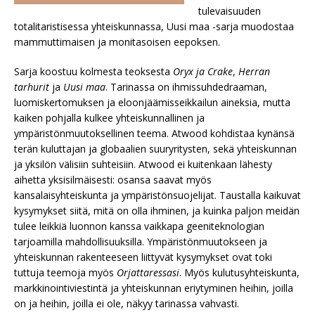
tulevaisuuden
totalitaristisessa yhteiskunnassa, Uusi maa -sarja muodostaa
mammuttimaisen ja monitasoisen eepoksen.
Sarja koostuu kolmesta teoksesta
Oryx ja Crake
,
Herran
tarhurit
ja
Uusi maa
. Tarinassa on ihmissuhdedraaman,
luomiskertomuksen ja eloonjäämisseikkailun aineksia, mutta
kaiken pohjalla kulkee yhteiskunnallinen ja
ympäristönmuutoksellinen teema. Atwood kohdistaa kynänsä
terän kuluttajan ja globaalien suuryritysten, sekä yhteiskunnan
ja yksilön välisiin suhteisiin. Atwood ei kuitenkaan lähesty
aihetta yksisilmäisesti: osansa saavat myös
kansalaisyhteiskunta ja ympäristönsuojelijat. Taustalla kaikuvat
kysymykset siitä, mitä on olla ihminen, ja kuinka paljon meidän
tulee leikkiä luonnon kanssa vaikkapa geeniteknologian
tarjoamilla mahdollisuuksilla. Ympäristönmuutokseen ja
yhteiskunnan rakenteeseen liittyvät kysymykset ovat toki
tuttuja teemoja myös
Orjattaressasi
. Myös kulutusyhteiskunta,
markkinointiviestintä ja yhteiskunnan eriytyminen heihin, joilla
on ja heihin, joilla ei ole, näkyy tarinassa vahvasti.