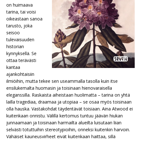
on huimaava
tarina, tai voisi
oikeastaan sanoa
tarusto, joka
seisoo
tulevaisuuden
historian
kynnyksellä. Se
ottaa terävästi
kantaa
ajankohtaisiin
ilmiöihin, mutta tekee sen useammalla tasolla kuin itse
ensilukemalta huomasin ja toisinaan hienovaraisella
eleganssilla. Raskaista aiheistaan huolimatta – tarina on yhtä
lailla tragediaa, draamaa ja utopiaa – se osaa myös toisinaan
olla hauska. Vastakohdat täydentävät toisiaan. Aina Atwood ei
kuitenkaan onnistu. Välillä kertomus tuntuu jäävän hiukan
junnaamaan ja toisinaan harmailta alueilta luisutaan liian
selvästi totuttuihin stereotypioihin, onneksi kuitenkin harvoin.
Vähäiset kauneusvirheet eivät kuitenkaan haittaa, sillä