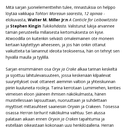
Mitä sarjan juonielementteihin tulee, rinnastuksia on helppo
löytää vaikkapa
Tohtori Moreaun saaresta
,
12 apinaa
-
elokuvasta,
Walter M. Miller Jr:n
A Canticle for Leibowitzista
ja
Stephen Kingin
Tukikohdasta
. Valistunut lukija arvannee
tämän perusteella millaisesta kertomuksesta on kyse.
Atwoodilla on kuitenkin selvästi omaleimainen ote moneen
kertaan käytettyyn aiheeseen, ja jos hän onkin ottanut
vaikutteita tai lainannut ideoita teokseensa, hän on tehnyt sen
hyvällä maulla ja tyylillä.
Sarjan ensimmäinen osa
Oryx ja Crake
alkaa tarinan keskeltä
ja sijoittuu lähitulevaisuuteen, jossa keskenään kilpailevat
suuryritykset ovat ottaneet aiemmin valtion ja yhteiskunnan
piiriin kuuluneita rooleja. Tarina kerrotaan Lumimiehen, kenties
viimeisen eloon jääneen ihmisen näkökulmasta, hänen
muistellessaan lapsuuttaan, nuoruuttaan ja suhdettaan
myyttiset mittasuhteet saaneisiin Oryxiin ja Crakeen. Toisessa
osassa
Herran tarhurit
näkökulma vaihtuu. Sen alussa
palataan aikaan ennen
Oryxin ja Craken
tapahtumia ja
esitellään oikeastaan kokonaan uusi henkilögalleria. Herran