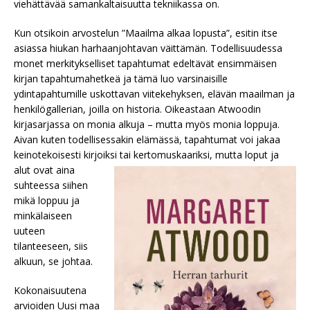
viehättävää samankaltaisuutta tekniikassa on.
Kun otsikoin arvostelun ”Maailma alkaa lopusta”, esitin itse
asiassa hiukan harhaanjohtavan väittämän. Todellisuudessa
monet merkitykselliset tapahtumat edeltävät ensimmäisen
kirjan tapahtumahetkeä ja tämä luo varsinaisille
ydintapahtumille uskottavan viitekehyksen, elävän maailman ja
henkilögallerian, joilla on historia. Oikeastaan Atwoodin
kirjasarjassa on monia alkuja – mutta myös monia loppuja.
Aivan kuten todellisessakin elämässä, tapahtumat voi jakaa
keinotekoisesti kirjoiksi tai kertomuskaariksi, mutta
loput ja
alut ovat aina
suhteessa siihen
mikä loppuu ja
minkälaiseen
uuteen
tilanteeseen, siis
alkuun, se johtaa.
Kokonaisuutena
arvioiden Uusi maa