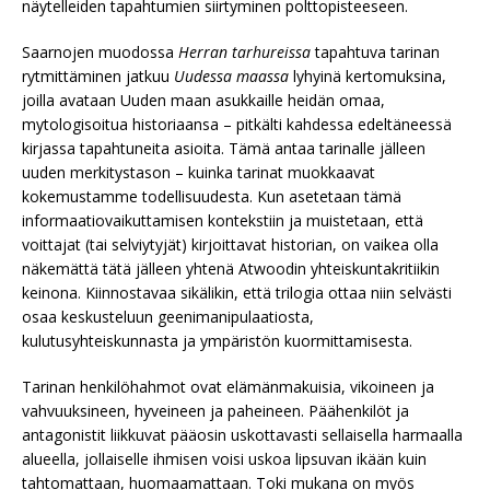
näytelleiden tapahtumien siirtyminen polttopisteeseen.
Saarnojen muodossa
Herran tarhureissa
tapahtuva tarinan
rytmittäminen jatkuu
Uudessa maassa
lyhyinä kertomuksina,
joilla avataan Uuden maan asukkaille heidän omaa,
mytologisoitua historiaansa – pitkälti kahdessa edeltäneessä
kirjassa tapahtuneita asioita. Tämä antaa tarinalle jälleen
uuden merkitystason – kuinka tarinat muokkaavat
kokemustamme todellisuudesta. Kun asetetaan tämä
informaatiovaikuttamisen kontekstiin ja muistetaan, että
voittajat (tai selviytyjät) kirjoittavat historian, on vaikea olla
näkemättä tätä jälleen yhtenä Atwoodin yhteiskuntakritiikin
keinona. Kiinnostavaa sikälikin, että trilogia ottaa niin selvästi
osaa keskusteluun geenimanipulaatiosta,
kulutusyhteiskunnasta ja ympäristön kuormittamisesta.
Tarinan henkilöhahmot ovat elämänmakuisia, vikoineen ja
vahvuuksineen, hyveineen ja paheineen. Päähenkilöt ja
antagonistit liikkuvat pääosin uskottavasti sellaisella harmaalla
alueella, jollaiselle ihmisen voisi uskoa lipsuvan ikään kuin
tahtomattaan, huomaamattaan. Toki mukana on myös