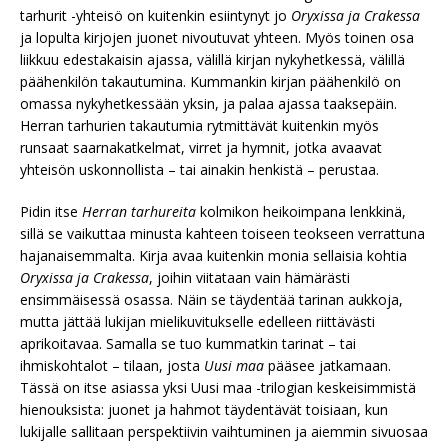
tarhurit -yhteisö on kuitenkin esiintynyt jo
Oryxissa ja Crakessa
ja lopulta kirjojen juonet nivoutuvat yhteen. Myös toinen osa
liikkuu edestakaisin ajassa, välillä kirjan nykyhetkessä, välillä
päähenkilön takautumina. Kummankin kirjan päähenkilö on
omassa nykyhetkessään yksin, ja palaa ajassa taaksepäin.
Herran tarhurien takautumia rytmittävät kuitenkin myös
runsaat saarnakatkelmat, virret ja hymnit, jotka avaavat
yhteisön uskonnollista – tai ainakin henkistä – perustaa.
Pidin itse
Herran tarhureita
kolmikon heikoimpana lenkkinä,
sillä se vaikuttaa minusta kahteen toiseen teokseen verrattuna
hajanaisemmalta. Kirja avaa kuitenkin monia sellaisia kohtia
Oryxissa ja Crakessa
, joihin viitataan vain hämärästi
ensimmäisessä osassa. Näin se täydentää tarinan aukkoja,
mutta jättää lukijan mielikuvitukselle edelleen riittävästi
aprikoitavaa. Samalla se tuo kummatkin tarinat – tai
ihmiskohtalot – tilaan, josta
Uusi maa
pääsee jatkamaan.
Tässä on itse asiassa yksi Uusi maa -trilogian keskeisimmistä
hienouksista: juonet ja hahmot täydentävät toisiaan, kun
lukijalle sallitaan perspektiivin vaihtuminen ja aiemmin sivuosaa