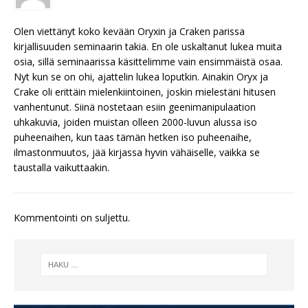
Olen viettänyt koko kevään Oryxin ja Craken parissa
kirjallisuuden seminaarin takia. En ole uskaltanut lukea muita
osia, sillä seminaarissa käsittelimme vain ensimmäistä osaa.
Nyt kun se on ohi, ajattelin lukea loputkin. Ainakin Oryx ja
Crake oli erittäin mielenkiintoinen, joskin mielestäni hitusen
vanhentunut. Siinä nostetaan esiin geenimanipulaation
uhkakuvia, joiden muistan olleen 2000-luvun alussa iso
puheenaihen, kun taas tämän hetken iso puheenaihe,
ilmastonmuutos, jää kirjassa hyvin vähäiselle, vaikka se
taustalla vaikuttaakin.
Kommentointi on suljettu.