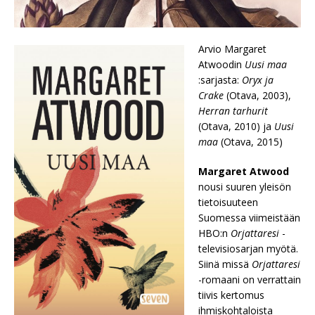
Arvio Margaret
Atwoodin
Uusi maa
:sarjasta:
Oryx ja
Crake
(Otava, 2003),
Herran tarhurit
(Otava, 2010) ja
Uusi
maa
(Otava, 2015)
Margaret Atwood
nousi suuren yleisön
tietoisuuteen
Suomessa viimeistään
HBO:n
Orjattaresi
-
televisiosarjan myötä.
Siinä missä
Orjattaresi
-romaani on verrattain
tiivis kertomus
ihmiskohtaloista