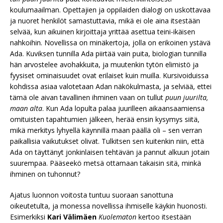
koulumaailman. Opettajien ja oppilaiden dialogi on uskottavaa
ja nuoret henkilöt samastuttavia, mikä ei ole aina itsestään
selvää, kun aikuinen kirjoittaja yrittää asettua teini-ikäisen
nahkoihin. Novellissa on minäkertoja, jolla on erikoinen ystävä
Ada. Kuviksen tunnilla Ada piirtää vain puita, biologian tunnilla
hän arvostelee avohakkuita, ja muutenkin tytön elimistö ja
fyysiset ominaisuudet ovat erilaiset kuin muilla. Kursivoiduissa
kohdissa asiaa valotetaan Adan näkökulmasta, ja selviää, ettei
tämä ole aivan tavallinen ihminen vaan on tullut
puun juurilta,
maan alta
. Kun Ada lopulta palaa juurilleen aikaansaamiensa
omituisten tapahtumien jälkeen, herää ensin kysymys siitä,
mikä merkitys lyhyellä käynnillä maan päällä oli – sen verran
paikallisia vaikutukset olivat. Tulkitsen sen kuitenkin niin, että
Ada on täyttänyt jonkinlaisen tehtävän ja pannut alkuun jotain
suurempaa. Pääseekö metsä ottamaan takaisin sitä, minkä
ihminen on tuhonnut?
Ajatus luonnon voitosta tuntuu suoraan sanottuna
oikeutetulta, ja monessa novellissa ihmiselle käykin huonosti.
Esimerkiksi
Kari Välimäen
Kuolematon
kertoo itsestään