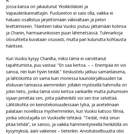
jossa kansa on jakautunut Yksikköläisiin ja
Vapaudenkannattajiin. Puolueeton ei saisi olla, vaikka ei
haluaisi osallistua järjettömään väkivaltaan ja pelon
levittämiseen. Tilanteen takia Vuoksi joutuu jättämään kotinsa
ja Chanin, harmaarunkoisen puun lähimetsässä. Tulenarkoja
olosuhteita kuvataan osuvasti, mutta pari kulunutta kohtausta
häiritsee.
Kun Vuoksi kysyy Chanilta, miksi tämä ei varoittanut
tapahtumista, puu vastaa: ”En saa kertoa. – – Enempää en voi
sanoa, niin kuin hyvin tiedät.” Keskustelu jatkuu samanlaisena,
ja lähtökohta on sama kuin monessa kaunokirjallisuuden tai
elokuvan tarinassa aiemminkin: jollakin mystisellä hahmolla on
jokin tieto, jonka tämä voisi kertoa sankarille mutta puhumisen
sijaan pimittää sen, jotta päähenkilö voi sen itse selvittää.
Lähtökohta on keinotekoisuudessaan tylsä, ja asetelmaan
palataan novellissa myöhemminkin, kun Vuoksi katsoo filmiä,
jonka selostajalla on Vuokselle tehtävä. ”Tiedät, mitä sinun
pitää tehdä”, se sanoo, ja vaikka hämmentyneellä henkilöllä on
kysymyksiä, ääni vaikenee – tietenkin. Arvoituksellisuutta olisi