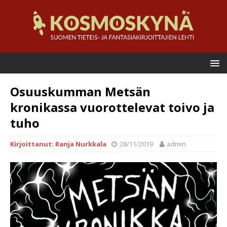
Osuuskumman Metsän
kronikassa vuorottelevat toivo ja
tuho
Kirjoittanut: Ranja Nurkkala
28/11/2019
admin