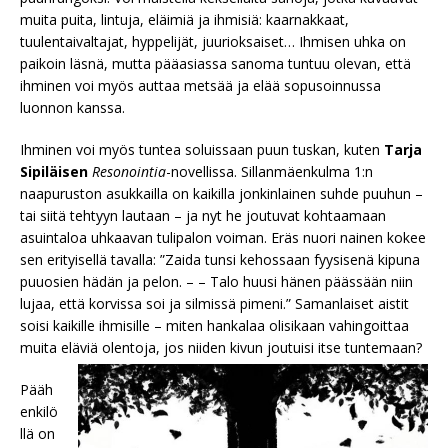
muita puita, lintuja, eläimiä ja ihmisiä: kaarnakkaat,
tuulentaivaltajat, hyppelijät, juurioksaiset… Ihmisen uhka on
paikoin läsnä, mutta pääasiassa sanoma tuntuu olevan, että
ihminen voi myös auttaa metsää ja elää sopusoinnussa
luonnon kanssa.
Ihminen voi myös tuntea soluissaan puun tuskan, kuten
Tarja
Sipiläisen
Resonointia
-novellissa. Sillanmäenkulma 1:n
naapuruston asukkailla on kaikilla jonkinlainen suhde puuhun –
tai siitä tehtyyn lautaan – ja nyt he joutuvat kohtaamaan
asuintaloa uhkaavan tulipalon voiman. Eräs nuori nainen kokee
sen erityisellä tavalla: ”Zaida tunsi kehossaan fyysisenä kipuna
puuosien hädän ja pelon. – – Talo huusi hänen päässään niin
lujaa, että korvissa soi ja silmissä pimeni.” Samanlaiset aistit
soisi kaikille ihmisille – miten hankalaa olisikaan vahingoittaa
muita eläviä olentoja, jos niiden kivun joutuisi itse tuntemaan?
Pääh
enkilö
llä on