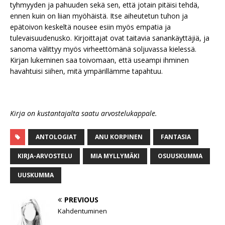
tyhmyyden ja pahuuden sekä sen, että jotain pitäisi tehdä,
ennen kuin on liian myöhäistä. Itse aiheutetun tuhon ja
epätoivon keskeltä nousee esiin myös empatia ja
tulevaisuudenusko. Kirjoittajat ovat taitavia sanankäyttäjiä, ja
sanoma välittyy myös virheettömänä soljuvassa kielessä.
Kirjan lukeminen saa toivomaan, että useampi ihminen
havahtuisi siihen, mitä ympärillämme tapahtuu.
Kirja on kustantajalta saatu arvostelukappale.
ANTOLOGIAT
ANU KORPINEN
FANTASIA
KIRJA-ARVOSTELU
MIA MYLLYMÄKI
OSUUSKUMMA
UUSKUMMA
PREVIOUS
Kahdentuminen