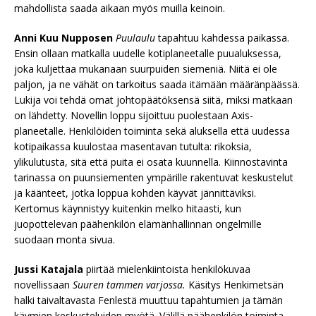
mahdollista saada aikaan myös muilla keinoin.
Anni Kuu Nupposen
Puulaulu
tapahtuu kahdessa paikassa.
Ensin ollaan matkalla uudelle kotiplaneetalle puualuksessa,
joka kuljettaa mukanaan suurpuiden siemeniä. Niitä ei ole
paljon, ja ne vähät on tarkoitus saada itämään määränpäässä.
Lukija voi tehdä omat johtopäätöksensä siitä, miksi matkaan
on lähdetty. Novellin loppu sijoittuu puolestaan Axis-
planeetalle. Henkilöiden toiminta sekä aluksella että uudessa
kotipaikassa kuulostaa masentavan tutulta: rikoksia,
ylikulutusta, sitä että puita ei osata kuunnella. Kiinnostavinta
tarinassa on puunsiementen ympärille rakentuvat keskustelut
ja käänteet, jotka loppua kohden käyvät jännittäviksi.
Kertomus käynnistyy kuitenkin melko hitaasti, kun
juopottelevan päähenkilön elämänhallinnan ongelmille
suodaan monta sivua.
Jussi Katajala
piirtää mielenkiintoista henkilökuvaa
novellissaan
Suuren tammen varjossa.
Käsitys Henkimetsän
halki taivaltavasta Fenlestä muuttuu tapahtumien ja tämän
käymien keskusteluiden myötä. Välillä päähenkilön toiminta