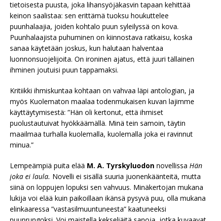
tietoisesta puusta, joka lihansyöjäkasvin tapaan kehittää
keinon saalistaa: sen erittämä tuoksu houkuttelee
puunhalaajia, joiden kohtalo puun syleilyssä on kova.
Puunhalaajista puhuminen on kiinnostava ratkaisu, koska
sanaa käytetään joskus, kun halutaan halventaa
luonnonsuojelijoita. On ironinen ajatus, että juuri tällainen
ihminen joutuisi puun tappamaksi.
Kritiikki ihmiskuntaa kohtaan on vahvaa läpi antologian, ja
myös Kuolematon maalaa todenmukaisen kuvan lajimme
käyttäytymisestä: ”Hän oli kertonut, että ihmiset
puolustautuivat hyökkäämällä. Minä tein samoin, täytin
maailmaa turhalla kuolemalla, kuolemalla joka ei ravinnut
minua.”
Lempeämpiä puita elää
M. A. Tyrskyluodon
novellissa
Hän
joka ei laula.
Novelli ei sisällä suuria juonenkäänteitä, mutta
siinä on loppujen lopuksi sen vahvuus. Minäkertojan mukana
lukija voi elää kuin paikoillaan ikänsä pysyvä puu, olla mukana
elinkaaressa ”vastasilmuuntuneesta” kaatuneeksi
puunrungoksi. Voi maistella kekseliäitä sanoja, jotka kuvaavat