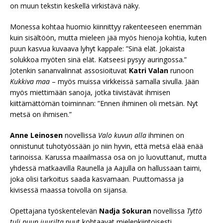
on muun tekstin keskellä virkistävä näky.
Monessa kohtaa huomio kiinnittyy rakenteeseen enemmän
kuin sisältöön, mutta mieleen jää myös hienoja kohtia, kuten
puun kasvua kuvaava lyhyt kappale: ”Sinä elät. Jokaista
solukkoa myöten sinä elät. Katseesi pysyy auringossa.”
Jotenkin sananvalinnat assosioituvat
Katri Valan
runoon
Kukkiva maa
– myös muissa virkkeissä samalla sivulla. Jään
myös miettimään sanoja, jotka tiivistävät ihmisen
kiittämättömän toiminnan: ”Ennen ihminen oli metsän. Nyt
metsä on ihmisen.”
Anne Leinosen
novellissa
Valo kuvun alla
ihminen on
onnistunut tuhotyössään jo niin hyvin, että metsä elää enää
tarinoissa. Karussa maailmassa osa on jo luovuttanut, mutta
yhdessä matkaavilla Raunella ja Aajulla on hallussaan taimi,
joka olisi tarkoitus saada kasvamaan. Puuttomassa ja
kivisessä maassa toivolla on sijansa.
Opettajana työskentelevän
Nadja Sokuran
novellissa
Tyttö
tuli puun juurilta
puut kohtaavat mielenkiintoisesti