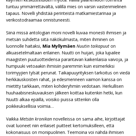
tuntuu ymmärrettävältä, välillä mies on varsin vastenmielinen
tapaus. Novelli yhdistää perinteistä matkamiestarinaa ja
verikostodraamaa onnistuneesti.
Siinä missä antologian moni novelli kuvaa monesti ihmisen ja
metsän suhdetta siitä näkökulmasta, miten ihminen on
luonnolle haitaksi,
Mia Myllymäen
Nuutin taikapuut
on
alkuasetelmaltaan erilainen. Nuutti on huijari, joka lupailee
maagisten puutuotteidensa parantavan kaikenlaisia vaivoja, ja
humpuuki vetoaakin ihmisiin paremmin kuin esimerkiksi
torimyyjien tylsät perunat. Taikapuuyrityksen tarkoitus on viedä
herkkäuskoisten rahat, ja edesmenneen vaimon kanssa on
mietitty tarkkaan, miten kohderyhmiin vedotaan. Herkullisen
huuhaabisneskuvauksen jälkeen koittaa kuitenkin hetki, kun
Nuutti alkaa epäillä, voisiko puissa sittenkin olla
poikkeuksellisia voimia…
Vaikka
Metsän kronikan
novelleissa on sama aihe, kirjoittajat
ovat luoneet niin erilaiset puitteet kertomuksilleen, että
kokonaisuus on monipuolinen. Teemoina voi nähdä ihmisen