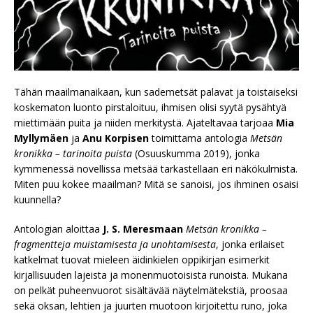
Tähän maailmanaikaan, kun sademetsät palavat ja toistaiseksi
koskematon luonto pirstaloituu, ihmisen olisi syytä pysähtyä
miettimään puita ja niiden merkitystä. Ajateltavaa tarjoaa
Mia
Myllymäen
ja
Anu Korpisen
toimittama antologia
Metsän
kronikka – tarinoita puista
(Osuuskumma 2019), jonka
kymmenessä novellissa metsää tarkastellaan eri näkökulmista.
Miten puu kokee maailman? Mitä se sanoisi, jos ihminen osaisi
kuunnella?
Antologian aloittaa
J. S. Meresmaan
Metsän kronikka –
fragmentteja muistamisesta ja unohtamisesta
, jonka erilaiset
katkelmat tuovat mieleen äidinkielen oppikirjan esimerkit
kirjallisuuden lajeista ja monenmuotoisista runoista. Mukana
on pelkät puheenvuorot sisältävää näytelmätekstiä, proosaa
sekä oksan, lehtien ja juurten muotoon kirjoitettu runo, joka