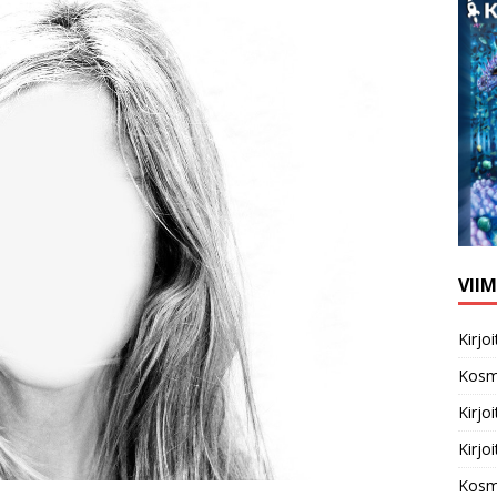
VII
Kirj
Kosm
Kirj
Kirj
Kosm