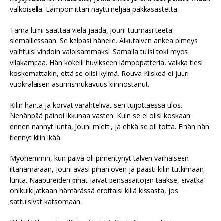
valkoisella. Lämpömittari näytti neljää pakkasastetta.
Tämä lumi saattaa vielä jäädä, Jouni tuumasi teetä
siemaillessaan. Se kelpasi hänelle. Alkutalven ankea pimeys
vaihtuisi vihdoin valoisammaksi. Samalla tulisi toki myös
vilakampaa. Hän kokeili huvikseen lämpöpatteria, vaikka tiesi
koskemattakin, että se olisi kylmä. Rouva Kiiskeä ei juuri
vuokralaisen asumismukavuus kiinnostanut.
Kilin häntä ja korvat värähtelivät sen tuijottaessa ulos.
Nenänpää painoi ikkunaa vasten. Kuin se ei olisi koskaan
ennen nähnyt lunta, Jouni mietti, ja ehkä se oli totta. Eihän hän
tiennyt kilin ikää.
Myöhemmin, kun päivä oli pimentynyt talven varhaiseen
iltahämärään, Jouni avasi pihan oven ja päästi kilin tutkimaan
lunta. Naapureiden pihat jäivät pensasaitojen taakse, eivätkä
ohikulkijatkaan hämärässä erottaisi kiliä kissasta, jos
sattuisivat katsomaan.