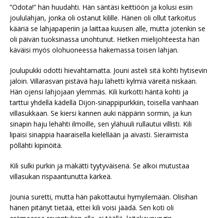
”Odota!” hän huudahti. Hän säntäsi keittiöön ja kolusi esiin
joululahjan, jonka oli ostanut kilille. Hänen oli ollut tarkoitus
kääriä se lahjapaperiin ja laittaa kuusen alle, mutta jotenkin se
oli päivän tuoksinassa unohtunut. Hetken mielijohteesta hän
käväisi myös olohuoneessa hakemassa toisen lahjan.
Joulupukki odotti hievahtamatta. Jouni asteli sitä kohti hytisevin
jaloin. Villarasvan pistävä haju lähetti kylmiä väreitä niskaan.
Hän ojensi lahjojaan ylemmäs. Kili kurkotti häntä kohti ja
tarttui yhdellä kädellä Dijon-sinappipurkkiin, toisella vanhaan
villasukkaan. Se kiersi kannen auki näppärin sormin, ja kun
sinapin haju lehahti ilmoille, sen ylähuuli rullautui villisti. Kili
lipaisi sinappia haaraisella kielellään ja aivasti. Sieraimista
pöllähti kipinöitä.
Kili sulki purkin ja mäkätti tyytyväisenä. Se alkoi mutustaa
villasukan rispaantunutta kärkeä.
Jounia suretti, mutta hän pakottautui hymyilemään. Olisihan
hänen pitänyt tietää, ettei kili voisi jäädä. Sen koti oli