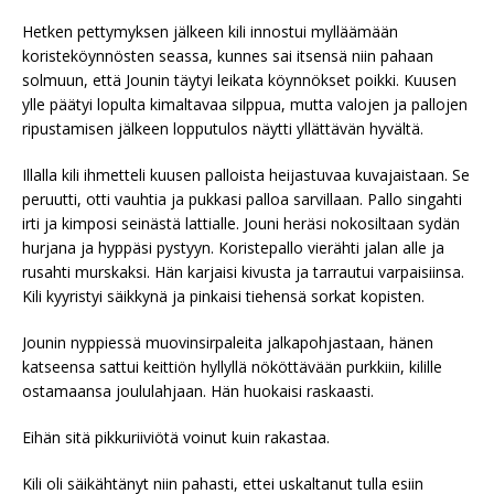
Hetken pettymyksen jälkeen kili innostui mylläämään
koristeköynnösten seassa, kunnes sai itsensä niin pahaan
solmuun, että Jounin täytyi leikata köynnökset poikki. Kuusen
ylle päätyi lopulta kimaltavaa silppua, mutta valojen ja pallojen
ripustamisen jälkeen lopputulos näytti yllättävän hyvältä.
Illalla kili ihmetteli kuusen palloista heijastuvaa kuvajaistaan. Se
peruutti, otti vauhtia ja pukkasi palloa sarvillaan. Pallo singahti
irti ja kimposi seinästä lattialle. Jouni heräsi nokosiltaan sydän
hurjana ja hyppäsi pystyyn. Koristepallo vierähti jalan alle ja
rusahti murskaksi. Hän karjaisi kivusta ja tarrautui varpaisiinsa.
Kili kyyristyi säikkynä ja pinkaisi tiehensä sorkat kopisten.
Jounin nyppiessä muovinsirpaleita jalkapohjastaan, hänen
katseensa sattui keittiön hyllyllä nököttävään purkkiin, kilille
ostamaansa joululahjaan. Hän huokaisi raskaasti.
Eihän sitä pikkuriiviötä voinut kuin rakastaa.
Kili oli säikähtänyt niin pahasti, ettei uskaltanut tulla esiin