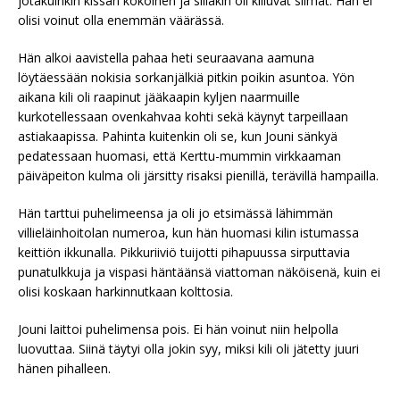
jotakuinkin kissan kokoinen ja silläkin oli kiiluvat silmät. Hän ei
olisi voinut olla enemmän väärässä.
Hän alkoi aavistella pahaa heti seuraavana aamuna
löytäessään nokisia sorkanjälkiä pitkin poikin asuntoa. Yön
aikana kili oli raapinut jääkaapin kyljen naarmuille
kurkotellessaan ovenkahvaa kohti sekä käynyt tarpeillaan
astiakaapissa. Pahinta kuitenkin oli se, kun Jouni sänkyä
pedatessaan huomasi, että Kerttu-mummin virkkaaman
päiväpeiton kulma oli järsitty risaksi pienillä, terävillä hampailla.
Hän tarttui puhelimeensa ja oli jo etsimässä lähimmän
villieläinhoitolan numeroa, kun hän huomasi kilin istumassa
keittiön ikkunalla. Pikkuriiviö tuijotti pihapuussa sirputtavia
punatulkkuja ja vispasi häntäänsä viattoman näköisenä, kuin ei
olisi koskaan harkinnutkaan kolttosia.
Jouni laittoi puhelimensa pois. Ei hän voinut niin helpolla
luovuttaa. Siinä täytyi olla jokin syy, miksi kili oli jätetty juuri
hänen pihalleen.