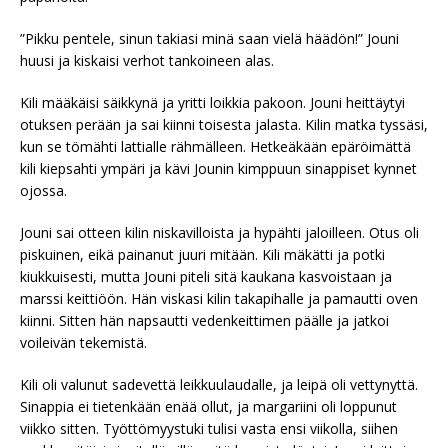
”Pikku pentele, sinun takiasi minä saan vielä häädön!” Jouni
huusi ja kiskaisi verhot tankoineen alas.
Kili määkäisi säikkynä ja yritti loikkia pakoon. Jouni heittäytyi
otuksen perään ja sai kiinni toisesta jalasta. Kilin matka tyssäsi,
kun se tömähti lattialle rähmälleen. Hetkeäkään epäröimättä
kili kiepsahti ympäri ja kävi Jounin kimppuun sinappiset kynnet
ojossa.
Jouni sai otteen kilin niskavilloista ja hypähti jaloilleen. Otus oli
piskuinen, eikä painanut juuri mitään. Kili mäkätti ja potki
kiukkuisesti, mutta Jouni piteli sitä kaukana kasvoistaan ja
marssi keittiöön. Hän viskasi kilin takapihalle ja pamautti oven
kiinni. Sitten hän napsautti vedenkeittimen päälle ja jatkoi
voileivän tekemistä.
Kili oli valunut sadevettä leikkuulaudalle, ja leipä oli vettynyttä.
Sinappia ei tietenkään enää ollut, ja margariini oli loppunut
viikko sitten. Työttömyystuki tulisi vasta ensi viikolla, siihen