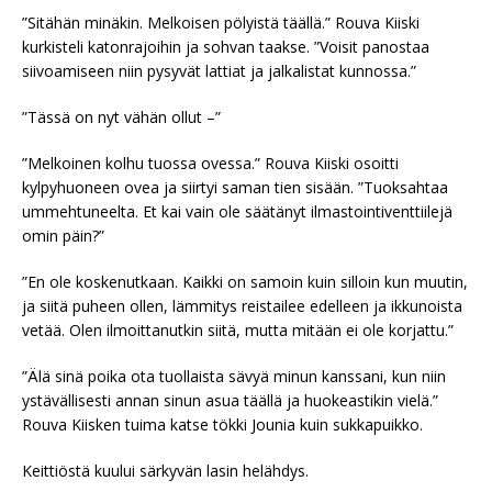
”Sitähän minäkin. Melkoisen pölyistä täällä.” Rouva Kiiski
kurkisteli katonrajoihin ja sohvan taakse. ”Voisit panostaa
siivoamiseen niin pysyvät lattiat ja jalkalistat kunnossa.”
”Tässä on nyt vähän ollut –”
”Melkoinen kolhu tuossa ovessa.” Rouva Kiiski osoitti
kylpyhuoneen ovea ja siirtyi saman tien sisään. ”Tuoksahtaa
ummehtuneelta. Et kai vain ole säätänyt ilmastointiventtiilejä
omin päin?”
”En ole koskenutkaan. Kaikki on samoin kuin silloin kun muutin,
ja siitä puheen ollen, lämmitys reistailee edelleen ja ikkunoista
vetää. Olen ilmoittanutkin siitä, mutta mitään ei ole korjattu.”
”Älä sinä poika ota tuollaista sävyä minun kanssani, kun niin
ystävällisesti annan sinun asua täällä ja huokeastikin vielä.”
Rouva Kiisken tuima katse tökki Jounia kuin sukkapuikko.
Keittiöstä kuului särkyvän lasin helähdys.