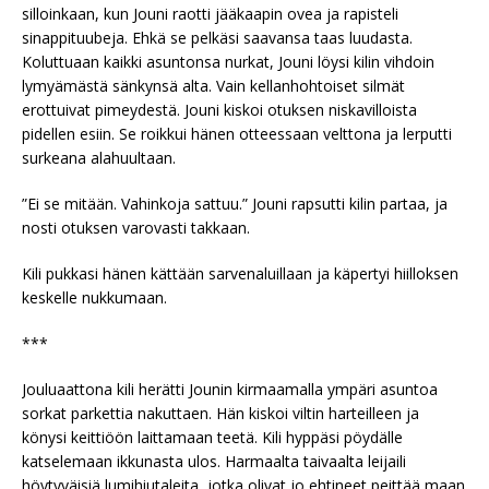
silloinkaan, kun Jouni raotti jääkaapin ovea ja rapisteli
sinappituubeja. Ehkä se pelkäsi saavansa taas luudasta.
Koluttuaan kaikki asuntonsa nurkat, Jouni löysi kilin vihdoin
lymyämästä sänkynsä alta. Vain kellanhohtoiset silmät
erottuivat pimeydestä. Jouni kiskoi otuksen niskavilloista
pidellen esiin. Se roikkui hänen otteessaan velttona ja lerputti
surkeana alahuultaan.
”Ei se mitään. Vahinkoja sattuu.” Jouni rapsutti kilin partaa, ja
nosti otuksen varovasti takkaan.
Kili pukkasi hänen kättään sarvenaluillaan ja käpertyi hiilloksen
keskelle nukkumaan.
***
Jouluaattona kili herätti Jounin kirmaamalla ympäri asuntoa
sorkat parkettia nakuttaen. Hän kiskoi viltin harteilleen ja
könysi keittiöön laittamaan teetä. Kili hyppäsi pöydälle
katselemaan ikkunasta ulos. Harmaalta taivaalta leijaili
höytyväisiä lumihiutaleita, jotka olivat jo ehtineet peittää maan