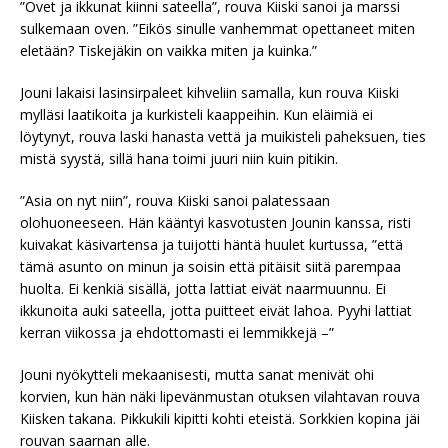
”Ovet ja ikkunat kiinni sateella”, rouva Kiiski sanoi ja marssi
sulkemaan oven. ”Eikös sinulle vanhemmat opettaneet miten
eletään? Tiskejäkin on vaikka miten ja kuinka.”
Jouni lakaisi lasinsirpaleet kihveliin samalla, kun rouva Kiiski
mylläsi laatikoita ja kurkisteli kaappeihin. Kun eläimiä ei
löytynyt, rouva laski hanasta vettä ja muikisteli paheksuen, ties
mistä syystä, sillä hana toimi juuri niin kuin pitikin.
”Asia on nyt niin”, rouva Kiiski sanoi palatessaan
olohuoneeseen. Hän kääntyi kasvotusten Jounin kanssa, risti
kuivakat käsivartensa ja tuijotti häntä huulet kurtussa, ”että
tämä asunto on minun ja soisin että pitäisit siitä parempaa
huolta. Ei kenkiä sisällä, jotta lattiat eivät naarmuunnu. Ei
ikkunoita auki sateella, jotta puitteet eivät lahoa. Pyyhi lattiat
kerran viikossa ja ehdottomasti ei lemmikkejä –”
Jouni nyökytteli mekaanisesti, mutta sanat menivät ohi
korvien, kun hän näki lipevänmustan otuksen vilahtavan rouva
Kiisken takana. Pikkukili kipitti kohti eteistä. Sorkkien kopina jäi
rouvan saarnan alle.