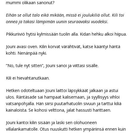
mummi olikaan sanonut?
Eihän se ollut talo eikä mikään, missä ei joulukiliä ollut. Kili toi
onnea ja takasi lämpimän uunin seuraavaksi vuodeksi.
Pikkuriiviö hytisi kylmissään tuolin alla. Kidan hehku alkoi hiipua.
Jouni avasi oven. Kilin korvat värähtivät, katse kääntyi häntä
kohti. Nenänpää nyki.
”No, tule nyt sitten”, Jouni sanoi ja viittasi sisälle.
Kili ei hievahtanutkaan.
Hetken odoteltuaan Jouni laittoi läpsykkäät jalkaan ja astui
ulos. Räntäsade sai hampaat kalisemaan, ja syyllisyys vihloi
vatsanpohjalla. Hän siirsi puutarhatuolin sivuun ja tarttui kiliä
kainaloista. Se kohosi velttona, jalat hassusti harittaen.
Jouni kantoi kilin sisään ja laski sen olohuoneen
villalankamatolle. Otus nuuskutti hetken ympäriinsä ennen kuin