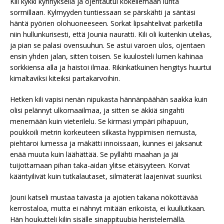
Kili kykki kynnyksellä ja ojentautui kokeilemaan lunta
sormillaan. Kylmyyden tuntiessaan se pärskähti ja säntäsi
häntä pyörien olohuoneeseen. Sorkat lipsahtelivat parketilla
niin hullunkurisesti, että Jounia nauratti. Kili oli kuitenkin utelias,
ja pian se palasi ovensuuhun. Se astui varoen ulos, ojentaen
ensin yhden jalan, sitten toisen. Se kuulosteli lumen kahinaa
sorkkiensa alla ja haistoi ilmaa. Rikinkatkuinen hengitys huurtui
kimaltaviksi kiteiksi partakarvoihin.
Hetken kili vapisi nenän nipukasta hännänpäähän saakka kuin
olisi pelännyt ulkomaailmaa, ja sitten se äkkiä singahti
menemään kuin vieterilelu. Se kirmasi ympäri pihapuun,
poukkoili metrin korkeuteen silkasta hyppimisen riemusta,
piehtaroi lumessa ja mäkätti innoissaan, kunnes ei jaksanut
enää muuta kuin läähättää. Se pyllähti maahan ja jäi
tuijottamaan pihan taka-aidan ylitse etäisyyteen. Korvat
kääntyilivät kuin tutkalautaset, silmäterät laajenivat suuriksi.
Jouni katseli mustaa taivasta ja ajotien takana nököttävää
kerrostaloa, mutta ei nähnyt mitään erikoista, ei kuullutkaan.
Hän houkutteli kilin sisälle sinappituubia heristelemällä.