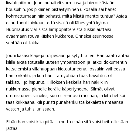
livahti piiloon. Jouni puhalteli sormiinsa ja hieroi käsiään
housuihin. Jos pikainen pistäytyminen ulkosalla sai hänet
kohmettumaan niin pahasti, miltä kilistä mahtoi tuntua? Asiaa
ei auttanut lainkaan, että sisällä oli lähes yhtä kylmä.
Huomautus viallisista lämpöpattereista tuskin auttaisi
avaamaan rouva Kiisken kukkaroa. Onneksi asunnossa
sentään oli takka.
Jouni kasasi klapeja tulipesään ja sytytti tulen. Hän päätti antaa
kilille aikaa totutella uuteen ympäristöön ja jatkoi dokumentin
katselemista villahuopaan kietoutuneena. Jossakin vaiheessa
hän torkahti, ja kun hän iltamyöhään taas havahtui, oli
takkatuli jo hiipunut. Hiilloksen keskellä hän näki kilin
nukkumassa pienelle kerälle käpertyneenä. Silmät olivat
ummistuneet viiruiksi, suu oli rennosti raollaan, ja kita hehkui
taas kirkkaana. Kili puristi punahehkuista kekälettä rintaansa
vasten ja tuhisi unissaan.
Eihän hän voisi kiliä pitää… mutta eihän sitä voisi heitteillekään
jättää.