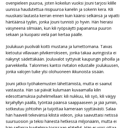
ovenpieleen puuroa, joten kokeilun vuoksi Jouni tarjosi kilille
uunissa haudutettua riisipuuroa kanelin ja sokerin kera. Kili
nuuskaisi lautasta kerran ennen kuin käänsi selkänsä ja vipatti
häntäänsä tyyliin, jonka Jouni tunnisti jo hyvin. Hän hieraisi
väsyneenä silmiään, kun kili ryöpsäytti papanansa puuron
sekaan ja kuopaisi vielä pari kertaa päälle.
Joulukuun puoliväli koitti mustana ja lumettomana. Taivas
kietoutui villavaan pilvikerrokseen, jonka takaa auringosta ei
näkynyt sädettäkään. Jouluvalot syttyivät kaupungin pihoilla ja
parvekkeilla. Talonmies kantoi rivitalon edustalle joulukuusen,
jonka valojen tuike ylsi olohuoneen ikkunoista sisään.
Jouni jatkoi työhakemusten lähettämistä, mutta ei saanut
vastausta. Hän sai päivät kulumaan kuvaamalla kilin
edesottamuksia puhelimellaan: kili nukkuu, kili syö, kili väijyy
kirjahyllyn päällä, työntää päänsä saappaaseen ja jää jumiin,
sotkeutuu johtoihin ja tuijottaa kameraan syyttävästi. Salaa
hän haaveili tekevänsä kilistä videon, joka saavuttaisi netissä
suursuosion ja tekisi hänestä hetkessä miljonäärin, mutta ei
hän sellaisia kuvitelmia tosissaan elätellyt. Hän ei voisi ottaa