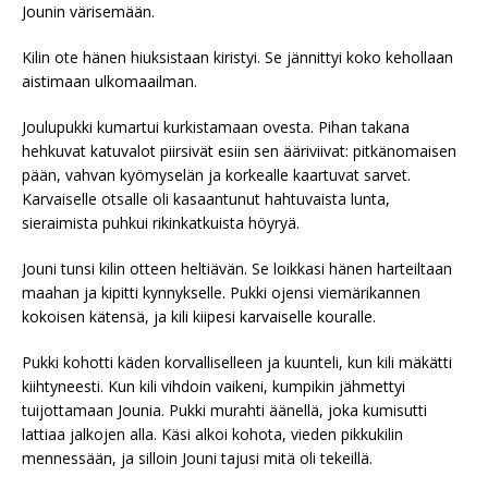
Jounin värisemään.
Kilin ote hänen hiuksistaan kiristyi. Se jännittyi koko kehollaan
aistimaan ulkomaailman.
Joulupukki kumartui kurkistamaan ovesta. Pihan takana
hehkuvat katuvalot piirsivät esiin sen ääriviivat: pitkänomaisen
pään, vahvan kyömyselän ja korkealle kaartuvat sarvet.
Karvaiselle otsalle oli kasaantunut hahtuvaista lunta,
sieraimista puhkui rikinkatkuista höyryä.
Jouni tunsi kilin otteen heltiävän. Se loikkasi hänen harteiltaan
maahan ja kipitti kynnykselle. Pukki ojensi viemärikannen
kokoisen kätensä, ja kili kiipesi karvaiselle kouralle.
Pukki kohotti käden korvalliselleen ja kuunteli, kun kili mäkätti
kiihtyneesti. Kun kili vihdoin vaikeni, kumpikin jähmettyi
tuijottamaan Jounia. Pukki murahti äänellä, joka kumisutti
lattiaa jalkojen alla. Käsi alkoi kohota, vieden pikkukilin
mennessään, ja silloin Jouni tajusi mitä oli tekeillä.