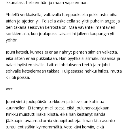
ikkunalasit helisemään ja maan vapisemaan.
Yhdellä verkkaisella, valtavalla harppauksella pukki astui piha-
aidan ja ajotien yli. Toisella askeleella se ylitti puhelinlangat ja
tien takana seisovan kerrostalon. Maa vavahteli mahtavien
sorkkien alla, kun joulupukki taivalsi hiljalleen kaupungin yli
yöhön.
Jouni katseli, kunnes ei enää nähnyt pienten silmien välkettä,
eikä sitten enää pukkiakaan. Hän pyyhkäisi silmäkulmaansa ja
palasi hytisten sisälle. Laittoi lohdukseen teetä ja rojahti
sohvalle katselemaan takkaa. Tulipesässä hehkui hiillos, mutta
kili oli poissa.
***
Jouni vietti joulupäivän torkkuen ja television kohinaa
kuunnellen. Ei tehnyt mieli teetä, eikä jouluherkkujakaan.
Kinkku muistutti liiaksi kilistä, eikä hän kestänyt nähdä
jääkaapin avaamattomia sinappituubeja. Ilman kiliä asunto
tuntui entistäkin kylmemmältä. Veto kävi korviin, eikä