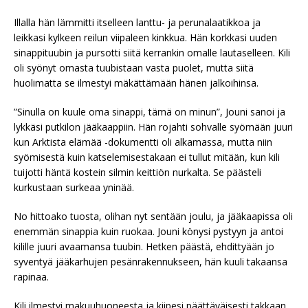
Illalla hän lämmitti itselleen lanttu- ja perunalaatikkoa ja
leikkasi kylkeen reilun viipaleen kinkkua. Hän korkkasi uuden
sinappituubin ja pursotti siitä kerrankin omalle lautaselleen. Kili
oli syönyt omasta tuubistaan vasta puolet, mutta siitä
huolimatta se ilmestyi mäkättämään hänen jalkoihinsa.
”Sinulla on kuule oma sinappi, tämä on minun”, Jouni sanoi ja
lykkäsi putkilon jääkaappiin. Hän rojahti sohvalle syömään juuri
kun Arktista elämää -dokumentti oli alkamassa, mutta niin
syömisestä kuin katselemisestakaan ei tullut mitään, kun kili
tuijotti häntä kostein silmin keittiön nurkalta. Se päästeli
kurkustaan surkeaa yninää.
No hittoako tuosta, olihan nyt sentään joulu, ja jääkaapissa oli
enemmän sinappia kuin ruokaa. Jouni könysi pystyyn ja antoi
kilille juuri avaamansa tuubin. Hetken päästä, ehdittyään jo
syventyä jääkarhujen pesänrakennukseen, hän kuuli takaansa
rapinaa.
Kili ilmestyi makuuhuoneesta ja kiipesi päättäväisesti takkaan.