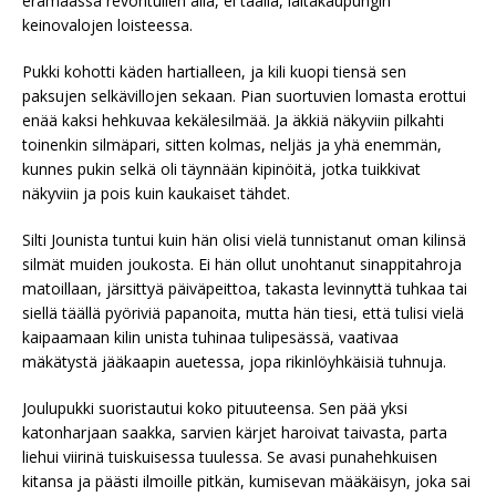
erämaassa revontulien alla, ei täällä, laitakaupungin
keinovalojen loisteessa.
Pukki kohotti käden hartialleen, ja kili kuopi tiensä sen
paksujen selkävillojen sekaan. Pian suortuvien lomasta erottui
enää kaksi hehkuvaa kekälesilmää. Ja äkkiä näkyviin pilkahti
toinenkin silmäpari, sitten kolmas, neljäs ja yhä enemmän,
kunnes pukin selkä oli täynnään kipinöitä, jotka tuikkivat
näkyviin ja pois kuin kaukaiset tähdet.
Silti Jounista tuntui kuin hän olisi vielä tunnistanut oman kilinsä
silmät muiden joukosta. Ei hän ollut unohtanut sinappitahroja
matoillaan, järsittyä päiväpeittoa, takasta levinnyttä tuhkaa tai
siellä täällä pyöriviä papanoita, mutta hän tiesi, että tulisi vielä
kaipaamaan kilin unista tuhinaa tulipesässä, vaativaa
mäkätystä jääkaapin auetessa, jopa rikinlöyhkäisiä tuhnuja.
Joulupukki suoristautui koko pituuteensa. Sen pää yksi
katonharjaan saakka, sarvien kärjet haroivat taivasta, parta
liehui viirinä tuiskuisessa tuulessa. Se avasi punahehkuisen
kitansa ja päästi ilmoille pitkän, kumisevan määkäisyn, joka sai