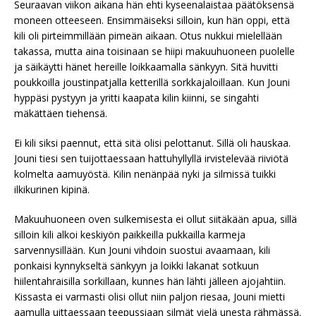
Seuraavan viikon aikana hän ehti kyseenalaistaa päätöksensä
moneen otteeseen. Ensimmäiseksi silloin, kun hän oppi, että
kili oli pirteimmillään pimeän aikaan. Otus nukkui mielellään
takassa, mutta aina toisinaan se hiipi makuuhuoneen puolelle
ja säikäytti hänet hereille loikkaamalla sänkyyn. Sitä huvitti
poukkoilla joustinpatjalla ketterillä sorkkajaloillaan. Kun Jouni
hyppäsi pystyyn ja yritti kaapata kilin kiinni, se singahti
mäkättäen tiehensä.
Ei kili siksi paennut, että sitä olisi pelottanut. Sillä oli hauskaa.
Jouni tiesi sen tuijottaessaan hattuhyllyllä irvistelevää riiviötä
kolmelta aamuyöstä. Kilin nenänpää nyki ja silmissä tuikki
ilkikurinen kipinä.
Makuuhuoneen oven sulkemisesta ei ollut siitäkään apua, sillä
silloin kili alkoi keskiyön paikkeilla pukkailla karmeja
sarvennysillään. Kun Jouni vihdoin suostui avaamaan, kili
ponkaisi kynnykseltä sänkyyn ja loikki lakanat sotkuun
hiilentahraisilla sorkillaan, kunnes hän lähti jälleen ajojahtiin.
Kissasta ei varmasti olisi ollut niin paljon riesaa, Jouni mietti
aamulla uittaessaan teepussiaan silmät vielä unesta rähmässä.