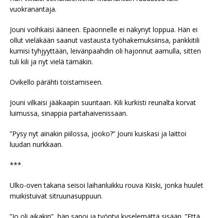
vuokranantaja.
Jouni voihkaisi ääneen. Epäonnelle ei näkynyt loppua. Hän ei
ollut vieläkään saanut vastausta työhakemuksiinsa, pankkitili
kumisi tyhjyyttään, leivänpaahdin oli hajonnut aamulla, sitten
tuli kili ja nyt vielä tämäkin.
Ovikello pärähti toistamiseen.
Jouni vilkaisi jääkaapin suuntaan. Kili kurkisti reunalta korvat
luimussa, sinappia partahaivenissaan.
”Pysy nyt ainakin piilossa, jooko?” Jouni kuiskasi ja laittoi
luudan nurkkaan.
***
Ulko-oven takana seisoi laihanluikku rouva Kiiski, jonka huulet
muikistuivat sitruunasuppuun.
”Jo oli aikakin”, hän sanoi ja työntyi kyselemättä sisään. ”Että