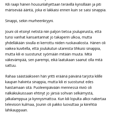
Kili raapi hänen housunlahjettaan terävillä kynsillään ja piti
märisevää ääntä, joka ei lakkaisi ennen kuin se saisi sinappia.
Sinappi, sekin murheenkryyni.
Jouni oli etsinyt netistä niin paljon tietoa joulupiruista, että
tunsi vanhat kansantarinat jo takaperin ulkoa, mutta
yhdelläkään sivulla ei kerrottu niiden ruokavaliosta. Hänen oli
vaikea kuvitella, että joulukutun utareista tihkuisi sinappia,
mutta kili ei suostunut syömään mitään muuta. Mitä
väkevämpää, sen parempi, eikä laatukaan saanut olla mitä
sattuu.
Rahaa säästääkseen hän yritti eräänä päivänä tarjota kilille
kaupan halvinta sinappia, mutta kili ei suostunut edes
haistamaan sitä. Puoleenpäivään mennessä riiviö oli
nälkäkiukuissaan ehtinyt jo järsiä sohvan selkämystä,
jalkalamppua ja kynnysmattoa. Kun kili lopulta alkoi nakertaa
television kulmaa, Jounin oli pakko luovuttaa ja kiirehtiä
lähikauppaan.