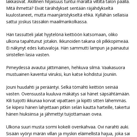
lakkasivat. Äkillinen hiljaisuus tuntui märältä viltiltä talon päällä.
Mitä ihmettä? Eivät tärähdykset sentään räjähdykseltä
kuulostaneet, mutta maanjäristykseltä ehkä. Kyllähän sellaisia
sattui joskus tässäkin maailmankolkassa.
Hän tassutteli jalat hyytelönä keittiöön katsomaan, oliko
ulkona tapahtunut jotakin. Ikkunoiden takana oli pilkkopimeää.
Ei näkynyt edes katuvaloja. Hän sammutti lampun ja painautui
siristellen lasia vasten.
Pimeydessä avautui jättimäinen, hehkuva silmä. Vaakasuora
mustuainen kaventui viiruksi, kun katse kohdistui Jouniin.
Jouni huudahti ja perääntyi. Selkä tömähti keittiön seinää
vasten. Ovensuusta kuuluva mäkätys sai hänet säpsähtämään.
Kili tuijotti ikkunaa korvat vipattaen ja kipitti sitten lähemmäs.
Se kiipesi hänen lahjettaan pitkin selän kautta harteille, takertui
hänen hiuksiinsa ja jähmettyi tuijottamaan ovea.
Ulkona suuri musta sormi kokeili ovenkahvaa. Ovi narahti auki.
Sisään vyöryi märän villan ja myskin eläimellistä hajua, joka sai