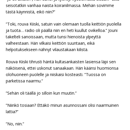
seisotatkin vanhaa naista koiranilmassa. Mehän sovimme
tästä käynnistä, eikö niin?”
”Toki, rouva Kiiski, satuin vain olemaan tuolla keittiön puolella
ja tuota… radio oli päällä niin en heti kuullut ovikelloa.” Jouni
takelteli sanoissaan, mutta tunsi hienoista ylpeyttä
valheestaan. Hän vilkaisi keittiön suuntaan, eikä
helpotuksekseen nähnyt vilaustakaan kilistä.
Rouva Kiiski tihrusti häntä kultasankaisten lasiensa läpi sen
näköisenä, ettei uskonut sanaakaan. Hän käänsi huomionsa
olohuoneen puolelle ja niiskaisi kosteasti. ”Tuossa on
parketissa naarmu.”
”Sehän oli täällä jo silloin kun muutin.”
”Niinkö tosiaan? Ettäkö minun asunnossani olisi naarmuinen
lattia?”
”No, niin.”