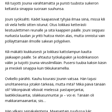
Kili tuijotti Jounia värähtämättä ja puristi tuubista suikeron
keltaista sinappia suoraan suuhunsa.
Jouni syöksähti. Kädet kaapaisivat tyhjää ilmaa siinä, missä kili
oli vielä hetki sitten istunut. Otus loikkasi ketterästi
liesituulettimen reunalle ja siitä kaappien päälle. Jouni sieppasi
nurkasta luudan ja yritti huitoa riiviön alas, mutta onnistui vain
pölläyttämään ilmoille sakean pölypilven.
Kili mäkätti kiukkuisesti ja loikkasi kattolampun kautta
jääkaapin päälle. Se ahtautui työkalupakin ja kodinkansion
väliin ja tuijotti Jounia viirusilmillään. Pusersi tuubia kaksin käsin
ja imeskeli sinappia kuin tikkukaramellia.
Ovikello pärähti. Kauhu kouraisi Jounin vatsaa. Hän tajusi
unohtaneensa jotakin tärkeää, mutta mitä? Mikä päivä tänään
oli? Viikonpäivät vilisivät mielessä: pastaperjantai,
laatikkolauantai, silakkasunnuntai ja – voi ei. Tänään oli
makkaramaanantai, siis…
Hän vilkaisi seinäkalenteria. Maanantain ruudussa luki: