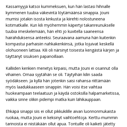
Kassamyyjä katsoi kummeksuen, kun hän lastasi hihnalle
kymmenen tuubia väkevintä löytämäänsä sinappia. Jouni
mumisi jotakin isosta kinkusta ja kiirehti nolostuneena
kotimatkalle. Kun kili myöhemmin käpertyi takanreunukselle
tuubia imeskelemään, hän ehti jo kuvitella saaneensa
hairahduksensa anteeksi. Seuraavana aamuna hän kuitenkin
kompastui parhaisiin nahkakenkiinsä, jotka lojuivat keskellä
olohuoneen lattiaa. Kili oli närsinyt toisesta kengästä kärjen ja
täyttänyt sisuksen papanoillaan.
Kalliiden kenkien menetys kirpaisi, mutta Jouni ei osannut olla
vihainen. Omaa syytähän se oli. Täytyihän kilin saada
syödäkseen. Ja kyllä hän jotenkin saisi rahansa riittämään
myös laadukkaaseen sinappiin. Hän voisi itse vaihtaa
huokeampaan teelaatuun ja käydä ostoksilla halpamarketissa,
vaikka sinne olikin pidempi matka kuin lähikauppaan.
Ehkäpä sinappi siis ei ollut pikkukilille aivan luonnonmukaista
ruokaa, mutta Jouni ei keksinyt vaihtoehtoja. Kerttu-mummin
tarinoista ei niistäkään ollut apua. Tontuille oli kaiketi jätetty