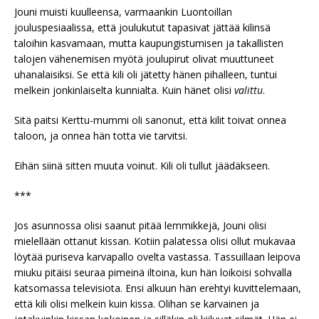
Jouni muisti kuulleensa, varmaankin Luontoillan
jouluspesiaalissa, että joulukutut tapasivat jättää kilinsä
taloihin kasvamaan, mutta kaupungistumisen ja takallisten
talojen vähenemisen myötä joulupirut olivat muuttuneet
uhanalaisiksi. Se että kili oli jätetty hänen pihalleen, tuntui
melkein jonkinlaiselta kunnialta. Kuin hänet olisi
valittu
.
Sitä paitsi Kerttu-mummi oli sanonut, että kilit toivat onnea
taloon, ja onnea hän totta vie tarvitsi.
Eihän siinä sitten muuta voinut. Kili oli tullut jäädäkseen.
***
Jos asunnossa olisi saanut pitää lemmikkejä, Jouni olisi
mielellään ottanut kissan. Kotiin palatessa olisi ollut mukavaa
löytää puriseva karvapallo ovelta vastassa. Tassuillaan leipova
miuku pitäisi seuraa pimeinä iltoina, kun hän loikoisi sohvalla
katsomassa televisiota. Ensi alkuun hän erehtyi kuvittelemaan,
että kili olisi melkein kuin kissa. Olihan se karvainen ja