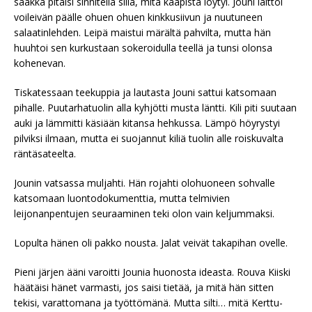
saakka pitäisi sinnitellä sillä, mitä kaapista löytyi. Jouni laittoi
voileivän päälle ohuen ohuen kinkkusiivun ja nuutuneen
salaatinlehden. Leipä maistui märältä pahvilta, mutta hän
huuhtoi sen kurkustaan sokeroidulla teellä ja tunsi olonsa
kohenevan.
Tiskatessaan teekuppia ja lautasta Jouni sattui katsomaan
pihalle. Puutarhatuolin alla kyhjötti musta läntti. Kili piti suutaan
auki ja lämmitti käsiään kitansa hehkussa. Lämpö höyrystyi
pilviksi ilmaan, mutta ei suojannut kiliä tuolin alle roiskuvalta
räntäsateelta.
Jounin vatsassa muljahti. Hän rojahti olohuoneen sohvalle
katsomaan luontodokumenttia, mutta telmivien
leijonanpentujen seuraaminen teki olon vain keljummaksi.
Lopulta hänen oli pakko nousta. Jalat veivät takapihan ovelle.
Pieni järjen ääni varoitti Jounia huonosta ideasta. Rouva Kiiski
häätäisi hänet varmasti, jos saisi tietää, ja mitä hän sitten
tekisi, varattomana ja työttömänä. Mutta silti… mitä Kerttu-