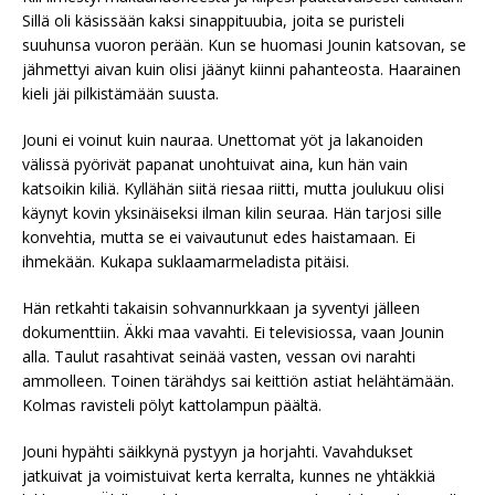
Sillä oli käsissään kaksi sinappituubia, joita se puristeli
suuhunsa vuoron perään. Kun se huomasi Jounin katsovan, se
jähmettyi aivan kuin olisi jäänyt kiinni pahanteosta. Haarainen
kieli jäi pilkistämään suusta.
Jouni ei voinut kuin nauraa. Unettomat yöt ja lakanoiden
välissä pyörivät papanat unohtuivat aina, kun hän vain
katsoikin kiliä. Kyllähän siitä riesaa riitti, mutta joulukuu olisi
käynyt kovin yksinäiseksi ilman kilin seuraa. Hän tarjosi sille
konvehtia, mutta se ei vaivautunut edes haistamaan. Ei
ihmekään. Kukapa suklaamarmeladista pitäisi.
Hän retkahti takaisin sohvannurkkaan ja syventyi jälleen
dokumenttiin. Äkki maa vavahti. Ei televisiossa, vaan Jounin
alla. Taulut rasahtivat seinää vasten, vessan ovi narahti
ammolleen. Toinen tärähdys sai keittiön astiat helähtämään.
Kolmas ravisteli pölyt kattolampun päältä.
Jouni hypähti säikkynä pystyyn ja horjahti. Vavahdukset
jatkuivat ja voimistuivat kerta kerralta, kunnes ne yhtäkkiä