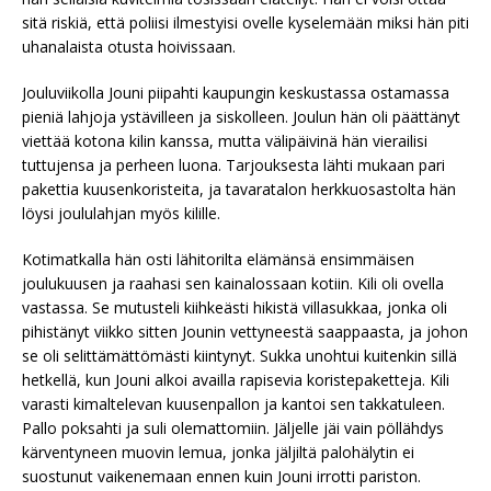
sitä riskiä, että poliisi ilmestyisi ovelle kyselemään miksi hän piti
uhanalaista otusta hoivissaan.
Jouluviikolla Jouni piipahti kaupungin keskustassa ostamassa
pieniä lahjoja ystävilleen ja siskolleen. Joulun hän oli päättänyt
viettää kotona kilin kanssa, mutta välipäivinä hän vierailisi
tuttujensa ja perheen luona. Tarjouksesta lähti mukaan pari
pakettia kuusenkoristeita, ja tavaratalon herkkuosastolta hän
löysi joululahjan myös kilille.
Kotimatkalla hän osti lähitorilta elämänsä ensimmäisen
joulukuusen ja raahasi sen kainalossaan kotiin. Kili oli ovella
vastassa. Se mutusteli kiihkeästi hikistä villasukkaa, jonka oli
pihistänyt viikko sitten Jounin vettyneestä saappaasta, ja johon
se oli selittämättömästi kiintynyt. Sukka unohtui kuitenkin sillä
hetkellä, kun Jouni alkoi availla rapisevia koristepaketteja. Kili
varasti kimaltelevan kuusenpallon ja kantoi sen takkatuleen.
Pallo poksahti ja suli olemattomiin. Jäljelle jäi vain pöllähdys
kärventyneen muovin lemua, jonka jäljiltä palohälytin ei
suostunut vaikenemaan ennen kuin Jouni irrotti pariston.