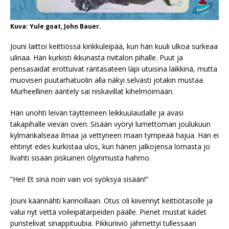
Kuva: Yule goat, John Bauer.
Jouni laittoi keittiössä kinkkuleipää, kun hän kuuli ulkoa surkeaa
ulinaa. Hän kurkisti ikkunasta rivitalon pihalle. Puut ja
pensasaidat erottuivat räntäsateen läpi utuisina läikkinä, mutta
muovisen puutarhatuolin alla näkyi selvästi jotakin mustaa.
Murheellinen ääntely sai niskavillat kihelmöimään.
Hän unohti leivän täytteineen leikkuulaudalle ja avasi
takapihalle vievän oven. Sisään vyöryi lumettoman joulukuun
kylmänkalseaa ilmaa ja vettyneen maan tympeää hajua. Hän ei
ehtinyt edes kurkistaa ulos, kun hänen jalkojensa lomasta jo
livahti sisään piskuinen öljynmusta hahmo.
”Hei! Et sinä noin vain voi syöksyä sisään!”
Jouni käännähti kannoillaan. Otus oli kiivennyt keittiötasolle ja
valui nyt vettä voileipätarpeiden päälle. Pienet mustat kädet
puristelivat sinappituubia. Pikkuriiviö jähmettyi tullessaan