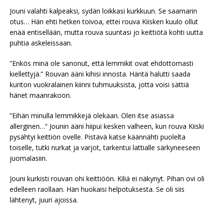
Jouni valahti kalpeaksi, sydän loikkasi kurkkuun. Se saamarin
otus… Hän ehti hetken toivoa, ettei rouva Kiisken kuulo ollut
enää entisellään, mutta rouva suuntasi jo keittiötä kohti uutta
puhtia askeleissaan.
”Enkös minä ole sanonut, että lemmikit ovat ehdottomasti
kiellettyjä.” Rouvan ääni kihisi innosta. Häntä halutti saada
kuriton vuokralainen kiinni tuhmuuksista, jotta voisi sättiä
hänet maanrakoon.
”Eihän minulla lemmikkejä olekaan. Olen itse asiassa
allerginen…” Jounin ääni hiipui kesken valheen, kun rouva Kiiski
pysähtyi keittiön ovelle. Pistävä katse käännähti puolelta
toiselle, tutki nurkat ja varjot, tarkentui lattialle särkyneeseen
juomalasiin.
Jouni kurkisti rouvan ohi keittiöön. Kiliä ei näkynyt. Pihan ovi oli
edelleen raollaan. Hän huokaisi helpotuksesta. Se oli siis
lähtenyt, juuri ajoissa.