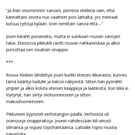
”Ja ihan sivumennen sanoen, pienenä vinkkinä vain, että
kannattaisi siivota nuo vaatteet pois lattialta, jos meinaat
kutsua tyttöjä kylään. Voin nimittäin sanoa että –”
Jouni karahti punaiseksi, mutta ei suinkaan rouvan sanojen
takia. Eteisessä pikkukili raotti rouvan nahkaveskaa ja alkoi
pursottaa sen sisuksiin sinappia.
***
Rouva Kiisken lähdettyä Jouni kurkki eteisen ikkunasta, kunnes
tämä kääntyi kadulle ja katosi näkyvistä. Sitten hän pyörähti
ympäri ja alkoi koluta eteisen kaappeja ja laatikoita. Kun kiliä ei
löytynyt, hän siirtyi olohuoneeseen ja sitten
makuuhuoneeseen.
Pikkuriiviö kyyristeli verhotangon päällä. Verhoissa oli
oransseja sinappiraitoja. Jounin nähdessään kili viirusti
silmänsä ja vispasi töpöhäntäänsä. Lattialle ropisi mustia
papanoita.