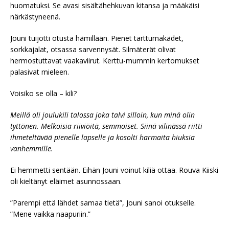
huomatuksi. Se avasi sisältähehkuvan kitansa ja määkäisi
närkästyneenä.
Jouni tuijotti otusta hämillään. Pienet tarttumakädet,
sorkkajalat, otsassa sarvennysät. Silmäterät olivat
hermostuttavat vaakaviirut. Kerttu-mummin kertomukset
palasivat mieleen.
Voisiko se olla – kili?
Meillä oli joulukili talossa joka talvi silloin, kun minä olin
tyttönen. Melkoisia riiviöitä, semmoiset. Siinä vilinässä riitti
ihmeteltävää pienelle lapselle ja kosolti harmaita hiuksia
vanhemmille.
Ei hemmetti sentään. Eihän Jouni voinut kiliä ottaa. Rouva Kiiski
oli kieltänyt eläimet asunnossaan.
”Parempi että lähdet samaa tietä”, Jouni sanoi otukselle.
”Mene vaikka naapuriin.”