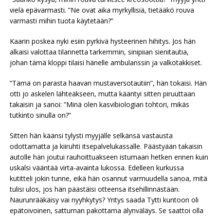
vielä epävarmasti. ”Ne ovat aika myrkyllisiä, tietääkö rouva
varmasti mihin tuota käytetään?”
Kaarin poskea nyki esiin pyrkivä hysteerinen hihitys. Jos hän
alkaisi valottaa tilannetta tarkemmin, sinipiian sienitautia,
johan tämä kloppi tilaisi hänelle ambulanssin ja valkotakkiset.
”Tämä on parasta haavan mustaversotautiin”, hän tokaisi. Hän
otti jo askelen lähteäkseen, mutta kääntyi sitten piruuttaan
takaisin ja sanoi: ”Minä olen kasvibiologian tohtori, mikäs
tutkinto sinulla on?”
Sitten hän käänsi tylysti myyjälle selkänsä vastausta
odottamatta ja kiiruhti itsepalvelukassalle. Päästyään takaisin
autolle hän joutui rauhoittuakseen istumaan hetken ennen kuin
uskalsi vääntää virta-avainta lukossa. Edelleen kurkussa
kutitteli jokin tunne, eikä hän osannut varmuudella sanoa, mitä
tulisi ulos, jos hän päästäisi otteensa itsehillinnästään.
Naurunrääkäisy vai nyyhkytys? Yritys saada Tytti kuntoon oli
epätoivoinen, sattuman pakottama älynväläys. Se saattoi olla