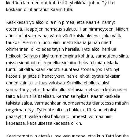
kiertäen lammen ohi, kohti sitä ryteikköä, johon Tytti ei
koskaan ollut antanut Kaarin tulla.
Keskikesän yö alkoi olla niin pimeä, että Kaari ei nähnyt
eteensä. Haapojen harmaus sulautui illan himmeyteen. Niiden
ääni kuului vaimeana, väreilevänä kuiskauksena, joka välillä
taukosi. Aiemmin juotu viini unetti Kaaria ja hän mietti
ohimennen, oliko edes täysin hereillä. Tytti alkoi hehkua
heikosti. Sairaus näkyi tummempina kohtina, sameutena siinä,
missä sienitauti oli runnellut sinipiian heleää hipiää. Matka
tuntui pitkältä. Kaari kadotti suuntavaistonsa. Jos Tytti nyt
katoaisi ja jättäisi hänet yksin, hän ei ehkä löytäisi takaisin
ennen kuin tulisi taas valoisaa. Sinipiika ei ollut aluksi
ymmärtänyt, ettei Kaarilla ollut sellaisia metsässä kulkemisen
taitoja kuin sillä itsellään. Kerran se hylkäsi Kaarin keskelle
talvista saloa, varmaankaan huomaamatta tilanteessa mitään
ongelmaa. Nyt Tytin ote oli niin tiukka, että Kaari ei olisi
päässyt irti vaikka olisi halunnut. Ihmeesti voimaa niin
kapeassa, kaitaluisessa kädessä olikin.
Kaari tarpoi niin ajatuksiinsa vaipuneena, että kun Tytti lopulta