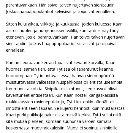
parantuvankaan. Hän toivoi talven nujertavan sienitaudin.
Joskus haapapopulaatiot selvisivät ja toipuivat ennalleen.
Sitten kului aikaa, viikkoja ja kuukausia, joiden kuluessa Kaari
aaltoili huolen ja huojennuksen välillä, kun tauti ei näyttänyt
etenevän, jos ei parantuvankaan. Hän toivoi talven nujertavan
sienitaudin. Joskus haapapopulaatiot selvisivät ja toipuivat
ennalleen.
Kun he seuraavan kerran tapasivat kevään korvalla, Kaari
huomasi saman tien, että Tytissä oli tapahtunut käänne
huonompaan. Tytin untuvaisessa, haavan siemenpörröä
muistuttavassa valkeassa hiuspehkossa oli entistä useampia
tummuneita kohtia. Sinipiika oli laihtunut, sen kasvot olivat
kaventuneet entisestään. Kun Kaari nosteli kangaskassista
ruukkukasvien ravinnepuikkoja, Tytti kuitenkin äännähteli
innosta entiseen tapaan. Se kujersi hennosti kuin mustarastas.
Kaari purki puikkoja paketeista minkä kerkisi. Tytti sulloi niitä
sitä mukaa pieneen, somaan suuhunsa varoen samalla
koskemasta muovinriekaleisiin. Muovi ei sopinut sinipiioille,