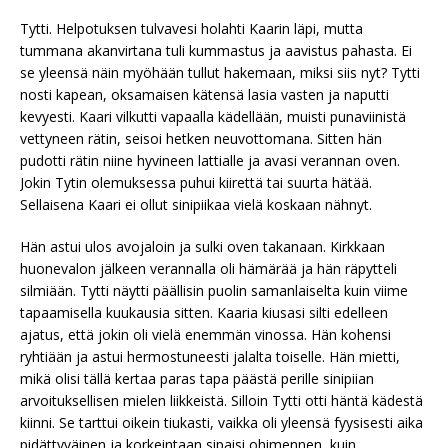
Tytti. Helpotuksen tulvavesi holahti Kaarin läpi, mutta
tummana akanvirtana tuli kummastus ja aavistus pahasta. Ei
se yleensä näin myöhään tullut hakemaan, miksi siis nyt? Tytti
nosti kapean, oksamaisen kätensä lasia vasten ja naputti
kevyesti. Kaari vilkutti vapaalla kädellään, muisti punaviinistä
vettyneen rätin, seisoi hetken neuvottomana. Sitten hän
pudotti rätin niine hyvineen lattialle ja avasi verannan oven.
Jokin Tytin olemuksessa puhui kiirettä tai suurta hätää.
Sellaisena Kaari ei ollut sinipiikaa vielä koskaan nähnyt.
Hän astui ulos avojaloin ja sulki oven takanaan. Kirkkaan
huonevalon jälkeen verannalla oli hämärää ja hän räpytteli
silmiään. Tytti näytti päällisin puolin samanlaiselta kuin viime
tapaamisella kuukausia sitten. Kaaria kiusasi silti edelleen
ajatus, että jokin oli vielä enemmän vinossa. Hän kohensi
ryhtiään ja astui hermostuneesti jalalta toiselle. Hän mietti,
mikä olisi tällä kertaa paras tapa päästä perille sinipiian
arvoituksellisen mielen liikkeistä. Silloin Tytti otti häntä kädestä
kiinni. Se tarttui oikein tiukasti, vaikka oli yleensä fyysisesti aika
pidättyväinen ja korkeintaan sipaisi ohimennen, kuin