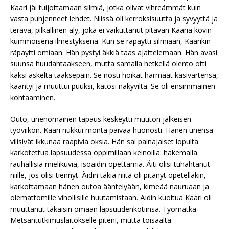
Kaari jäi tuijottamaan silmiä, jotka olivat vihreämmät kuin
vasta puhjenneet lehdet. Niissä oli kerroksisuutta ja syvyyttä ja
terävä, pilkallinen äly, joka ei vaikuttanut pitävän Kaaria kovin
kummoisena ilmestyksenä. Kun se räpäytti silmiään, Kaarikin
räpäytti omiaan. Hän pystyi äkkiä taas ajattelemaan. Hän avasi
suunsa huudahtaakseen, mutta samalla hetkellä olento otti
kaksi askelta taaksepäin. Se nosti hoikat harmaat käsivartensa,
kääntyi ja muuttui puuksi, katosi näkyviltä. Se oli ensimmäinen
kohtaaminen.
Outo, unenomainen tapaus keskeytti muuton jälkeisen
työviikon. Kaari nukkui monta päivää huonosti. Hänen unensa
vilisivät ikkunaa raapivia oksia. Hän sai painajaiset lopulta
karkotettua lapsuudessa oppimillaan keinoilla: hakemalla
rauhallisia mielikuvia, isoäidin opettamia. Äiti olisi tuhahtanut
niille, jos olisi tiennyt. Äidin takia niitä oli pitänyt opetellakin,
karkottamaan hänen outoa ääntelyään, kimeää nauruaan ja
olemattomille vihollisille huutamistaan. Äidin kuoltua Kaari oli
muuttanut takaisin omaan lapsuudenkotiinsa. Työmatka
Metsäntutkimuslaitokselle piteni, mutta toisaalta