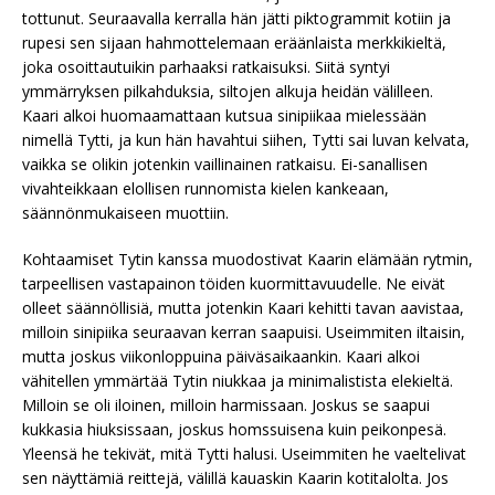
tottunut. Seuraavalla kerralla hän jätti piktogrammit kotiin ja
rupesi sen sijaan hahmottelemaan eräänlaista merkkikieltä,
joka osoittautuikin parhaaksi ratkaisuksi. Siitä syntyi
ymmärryksen pilkahduksia, siltojen alkuja heidän välilleen.
Kaari alkoi huomaamattaan kutsua sinipiikaa mielessään
nimellä Tytti, ja kun hän havahtui siihen, Tytti sai luvan kelvata,
vaikka se olikin jotenkin vaillinainen ratkaisu. Ei-sanallisen
vivahteikkaan elollisen runnomista kielen kankeaan,
säännönmukaiseen muottiin.
Kohtaamiset Tytin kanssa muodostivat Kaarin elämään rytmin,
tarpeellisen vastapainon töiden kuormittavuudelle. Ne eivät
olleet säännöllisiä, mutta jotenkin Kaari kehitti tavan aavistaa,
milloin sinipiika seuraavan kerran saapuisi. Useimmiten iltaisin,
mutta joskus viikonloppuina päiväsaikaankin. Kaari alkoi
vähitellen ymmärtää Tytin niukkaa ja minimalistista elekieltä.
Milloin se oli iloinen, milloin harmissaan. Joskus se saapui
kukkasia hiuksissaan, joskus homssuisena kuin peikonpesä.
Yleensä he tekivät, mitä Tytti halusi. Useimmiten he vaeltelivat
sen näyttämiä reittejä, välillä kauaskin Kaarin kotitalolta. Jos