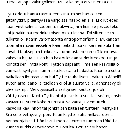
turha tai jopa vahingollinen. Muita keinoja ei vain enää ollut.
Tytti odotti häntä täsmälleen siinä, mihin hän oli sen
jättänytkin, pidentyvissä varjoissa haapojen alla. Ei ollut edes
kääntynyt selin ja kadonnut näkyviltä, niin kuin se joskus teki,
kai jonakin huumorinkaltaisen osoituksena. Tai sitten sekin
tulkinta oli Kaarin varomatonta antropomorfismia. Mukanaan
tuomalla ruuvimeisselillä Kaari pakotti purkin kannen auki. Hän
kavahti taaksepäin tankeasta tummasta nesteestä kohoavaa
väkevää hajua. Sitten hän kastoi leveän sudin kreosoottiin ja
kohotti sen Tyttiä kohti. Tyttikin säpsähti. Ilme sen kasvoilla oli
varmasti syntyisin kummastuksesta ja hädästä. Kaari piti sutia
paikallaan ilmassa ja puhui Tytille rauhallisesti, vakaalla äänellä.
Kuten aina, sanoilla itsellään ei ollut suurta väliä, äänensävy oli
oleellisempi. Merkityssisältö välittyi sen kautta, jos oli
välittyäkseen. Kohta Tytti antoi jo koskea sudilla itseään, ensin
käsivartta, sitten koko ruumista. Se värisi ja kiemurteli,
kasvoilla kävi inhon tai jonkin sen kaltaisen tunteen irvistyksiä.
Silti se ei vetäytynyt pois. Kaari käytteli sutia hellävaroen ja
perinpohjaisesti. Hän levitti monta kerrosta tummaa tököttiä,
kunnes purkki oli tyhjentynyt. Lopulta Tytti seisoi hänen