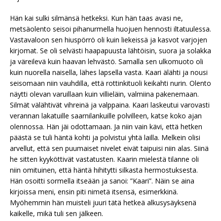
Hän kai sulki silmänsä hetkeksi. Kun hän taas avasi ne,
metsäolento seisoi pihanurmella huojuen hennosti iltatuulessa.
Vastavaloon sen hiuspörrö oli kuin liekeissä ja kasvot varjojen
kirjomat. Se oli selvästi haapapuusta lähtöisin, suora ja solakka
ja väreilevä kuin haavan lehvästö. Samalla sen ulkomuoto oli
kuin nuorella naisella, lähes lapsella vasta. Kaari älähti ja nousi
seisomaan niin vauhdilla, että rottinkituoli keikahti nurin. Olento
näytti olevan varuillaan kuin villieläin, valmiina pakenemaan.
Silmät välähtivät vihreinä ja valppaina. Kaari laskeutui varovasti
verannan lakatuille saarnilankuille polvilleen, katse koko ajan
olennossa. Hän jäi odottamaan. Ja niin vain kävi, että hetken
päästä se tuli häntä kohti ja polvistui yhtä lailla. Melkein olisi
arvellut, että sen puumaiset nivelet eivät taipuisi niin alas. Siinä
he sitten kyyköttivät vastatusten. Kaarin mielestä tilanne oli
niin omituinen, että häntä hihitytti silkasta hermostuksesta.
Hän osoitti sormella itseään ja sanoi: ”Kaari”. Näin se aina
kirjoissa meni, ensin piti nimetä itsensä, esimerkkinä.
Myöhemmin hän muisteli juuri tätä hetkeä alkusysäyksenä
kaikelle, mikä tuli sen jälkeen.