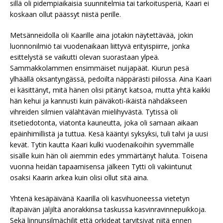
sillä oli pidempiaikaisia suunnitelmia tai tarkoitusperiä, Kaari ei
koskaan ollut päässyt niistä perille.
Metsänneidolla oli Kaarille aina jotakin näytettävää, jokin
luonnonilmiö tai vuodenaikaan liittyvä erityispiirre, jonka
esittelystä se vaikutti olevan suorastaan ylpeä.
Sammakkolammen ensimmäiset nuijapäät. Kiurun pesä
ylhäällä oksantyngässä, pedoilta näppärästi piilossa. Aina Kaari
ei käsittänyt, mitä hänen olisi pitänyt katsoa, mutta yhtä kaikki
hän kehui ja kannusti kuin päiväkoti-ikäistä nähdäkseen
vihreiden silmien välähtävän mielihyvästä. Tytissä oli
itsetiedotonta, viatonta kauneutta, joka oli samaan aikaan
epäinhimillistä ja tuttua. Kesä kääntyi syksyksi, tuli talvi ja uusi
kevät. Tytin kautta Kaari kulki vuodenaikoihin syvemmälle
sisälle kuin hän oli aiemmin edes ymmärtänyt haluta. Toisena
vuonna heidän tapaamisensa jälkeen Tytti oli vakiintunut
osaksi Kaarin arkea kuin olisi ollut sitä aina.
Yhtenä kesäpäivänä Kaarilla oli kasvihuoneessa vietetyn
iltapäivän jäljiltä anorakkinsa taskussa kasvinravinnepuikkoja.
Sekä linnunsilmächilit että orkideat tarvitsivat niitä ennen