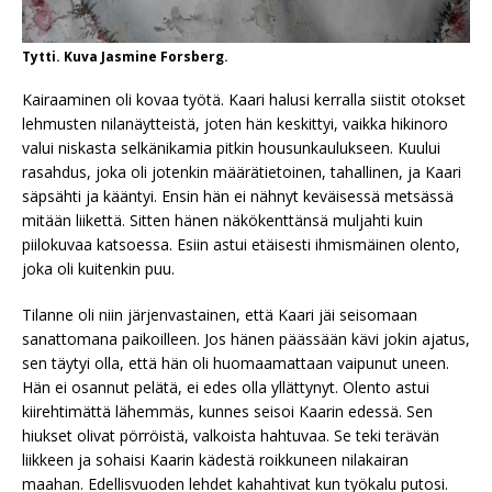
Tytti. Kuva Jasmine Forsberg.
Kairaaminen oli kovaa työtä. Kaari halusi kerralla siistit otokset
lehmusten nilanäytteistä, joten hän keskittyi, vaikka hikinoro
valui niskasta selkänikamia pitkin housunkaulukseen. Kuului
rasahdus, joka oli jotenkin määrätietoinen, tahallinen, ja Kaari
säpsähti ja kääntyi. Ensin hän ei nähnyt keväisessä metsässä
mitään liikettä. Sitten hänen näkökenttänsä muljahti kuin
piilokuvaa katsoessa. Esiin astui etäisesti ihmismäinen olento,
joka oli kuitenkin puu.
Tilanne oli niin järjenvastainen, että Kaari jäi seisomaan
sanattomana paikoilleen. Jos hänen päässään kävi jokin ajatus,
sen täytyi olla, että hän oli huomaamattaan vaipunut uneen.
Hän ei osannut pelätä, ei edes olla yllättynyt. Olento astui
kiirehtimättä lähemmäs, kunnes seisoi Kaarin edessä. Sen
hiukset olivat pörröistä, valkoista hahtuvaa. Se teki terävän
liikkeen ja sohaisi Kaarin kädestä roikkuneen nilakairan
maahan. Edellisvuoden lehdet kahahtivat kun työkalu putosi.