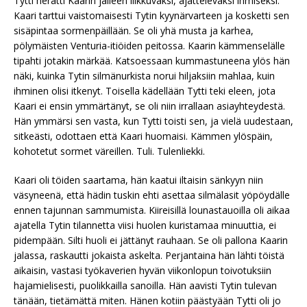
Tytti herätti Kaarin jälleen liikkuvaksi, ajattelevaksi ihmiseksi.
Kaari tarttui vaistomaisesti Tytin kyynärvarteen ja kosketti sen
sisäpintaa sormenpäillään. Se oli yhä musta ja karhea,
pölymäisten Venturia-itiöiden peitossa. Kaarin kämmenselälle
tipahti jotakin märkää. Katsoessaan kummastuneena ylös hän
näki, kuinka Tytin silmänurkista norui hiljaksiin mahlaa, kuin
ihminen olisi itkenyt. Toisella kädellään Tytti teki eleen, jota
Kaari ei ensin ymmärtänyt, se oli niin irrallaan asiayhteydestä.
Hän ymmärsi sen vasta, kun Tytti toisti sen, ja vielä uudestaan,
sitkeästi, odottaen että Kaari huomaisi. Kämmen ylöspäin,
kohotetut sormet väreillen. Tuli. Tulenliekki.
Kaari oli töiden saartama, hän kaatui iltaisin sänkyyn niin
väsyneenä, että hädin tuskin ehti asettaa silmälasit yöpöydälle
ennen tajunnan sammumista. Kiireisillä lounastauoilla oli aikaa
ajatella Tytin tilannetta viisi huolen kuristamaa minuuttia, ei
pidempään. Silti huoli ei jättänyt rauhaan. Se oli pallona Kaarin
jalassa, raskautti jokaista askelta. Perjantaina hän lähti töistä
aikaisin, vastasi työkaverien hyvän viikonlopun toivotuksiin
hajamielisesti, puolikkailla sanoilla. Hän aavisti Tytin tulevan
tänään, tietämättä miten. Hänen kotiin päästyään Tytti oli jo