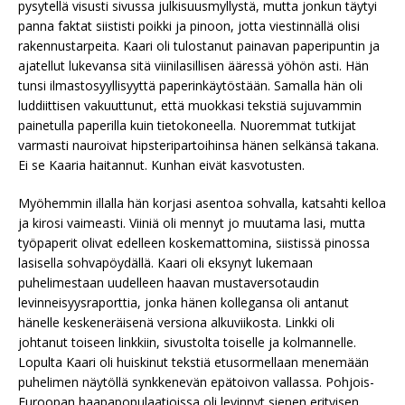
pysytellä visusti sivussa julkisuusmyllystä, mutta jonkun täytyi
panna faktat siististi poikki ja pinoon, jotta viestinnällä olisi
rakennustarpeita. Kaari oli tulostanut painavan paperipuntin ja
ajatellut lukevansa sitä viinilasillisen ääressä yöhön asti. Hän
tunsi ilmastosyyllisyyttä paperinkäytöstään. Samalla hän oli
luddiittisen vakuuttunut, että muokkasi tekstiä sujuvammin
painetulla paperilla kuin tietokoneella. Nuoremmat tutkijat
varmasti nauroivat hipsteripartoihinsa hänen selkänsä takana.
Ei se Kaaria haitannut. Kunhan eivät kasvotusten.
Myöhemmin illalla hän korjasi asentoa sohvalla, katsahti kelloa
ja kirosi vaimeasti. Viiniä oli mennyt jo muutama lasi, mutta
työpaperit olivat edelleen koskemattomina, siistissä pinossa
lasisella sohvapöydällä. Kaari oli eksynyt lukemaan
puhelimestaan uudelleen haavan mustaversotaudin
levinneisyysraporttia, jonka hänen kollegansa oli antanut
hänelle keskeneräisenä versiona alkuviikosta. Linkki oli
johtanut toiseen linkkiin, sivustolta toiselle ja kolmannelle.
Lopulta Kaari oli huiskinut tekstiä etusormellaan menemään
puhelimen näytöllä synkkenevän epätoivon vallassa. Pohjois-
Euroopan haapapopulaatioissa oli levinnyt sienen erityisen