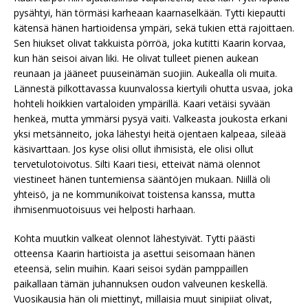
pysähtyi, hän törmäsi karheaan kaarnaselkään. Tytti kiepautti
kätensä hänen hartioidensa ympäri, sekä tukien että rajoittaen.
Sen hiukset olivat takkuista pörröä, joka kutitti Kaarin korvaa,
kun hän seisoi aivan liki. He olivat tulleet pienen aukean
reunaan ja jääneet puuseinämän suojiin. Aukealla oli muita.
Lännestä pilkottavassa kuunvalossa kiertyili ohutta usvaa, joka
hohteli hoikkien vartaloiden ympärillä. Kaari vetäisi syvään
henkeä, mutta ymmärsi pysyä vaiti. Valkeasta joukosta erkani
yksi metsänneito, joka lähestyi heitä ojentaen kalpeaa, sileää
käsivarttaan. Jos kyse olisi ollut ihmisistä, ele olisi ollut
tervetulotoivotus. Silti Kaari tiesi, etteivät nämä olennot
viestineet hänen tuntemiensa sääntöjen mukaan. Niillä oli
yhteisö, ja ne kommunikoivat toistensa kanssa, mutta
ihmisenmuotoisuus vei helposti harhaan.
Kohta muutkin valkeat olennot lähestyivät. Tytti päästi
otteensa Kaarin hartioista ja asettui seisomaan hänen
eteensä, selin muihin. Kaari seisoi sydän pamppaillen
paikallaan tämän juhannuksen oudon valveunen keskellä.
Vuosikausia hän oli miettinyt, millaisia muut sinipiiat olivat,