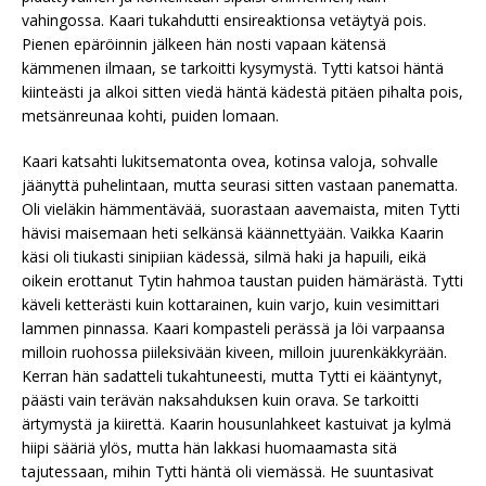
vahingossa. Kaari tukahdutti ensireaktionsa vetäytyä pois.
Pienen epäröinnin jälkeen hän nosti vapaan kätensä
kämmenen ilmaan, se tarkoitti kysymystä. Tytti katsoi häntä
kiinteästi ja alkoi sitten viedä häntä kädestä pitäen pihalta pois,
metsänreunaa kohti, puiden lomaan.
Kaari katsahti lukitsematonta ovea, kotinsa valoja, sohvalle
jäänyttä puhelintaan, mutta seurasi sitten vastaan panematta.
Oli vieläkin hämmentävää, suorastaan aavemaista, miten Tytti
hävisi maisemaan heti selkänsä käännettyään. Vaikka Kaarin
käsi oli tiukasti sinipiian kädessä, silmä haki ja hapuili, eikä
oikein erottanut Tytin hahmoa taustan puiden hämärästä. Tytti
käveli ketterästi kuin kottarainen, kuin varjo, kuin vesimittari
lammen pinnassa. Kaari kompasteli perässä ja löi varpaansa
milloin ruohossa piileksivään kiveen, milloin juurenkäkkyrään.
Kerran hän sadatteli tukahtuneesti, mutta Tytti ei kääntynyt,
päästi vain terävän naksahduksen kuin orava. Se tarkoitti
ärtymystä ja kiirettä. Kaarin housunlahkeet kastuivat ja kylmä
hiipi sääriä ylös, mutta hän lakkasi huomaamasta sitä
tajutessaan, mihin Tytti häntä oli viemässä. He suuntasivat