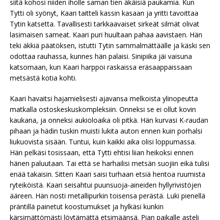
siitä kohosi niiden iholle saman tien äkäisiä paukamia. Kun
Tytti oli syönyt, Kaari taitteli kassin kasaan ja yritti tavoittaa
Tytin katsetta. Tavallisesti tarkkaavaiset sirkeät silmät olivat
lasimaisen sameat. Kaari puri huultaan pahaa aavistaen. Hän
teki äkkiä päätöksen, istutti Tytin sammalmättäälle ja käski sen
odottaa rauhassa, kunnes hän palaisi. Sinipiika jäi vaisuna
katsomaan, kun Kaari harppoi raskaissa eräsaappaissaan
metsästä kotia kohti.
Kaari havaitsi hajamielisesti ajavansa melkoista ylinopeutta
matkalla ostoskeskuskompleksiin. Onneksi se ei ollut kovin
kaukana, ja onneksi aukioloaika oli pitkä. Hän kurvasi K-raudan
pihaan ja hädin tuskin muisti lukita auton ennen kuin porhalsi
liukuovista sisään. Tuntui, kuin kaikki aika olisi loppumassa.
Hän pelkäsi tosissaan, että Tytti ehtisi liian heikoksi ennen
hänen paluutaan. Tai että se harhailisi metsän suojiin eikä tulisi
enää takaisin. Sitten Kaari saisi turhaan etsiä hentoa ruumista
ryteiköistä. Kaari seisahtui puunsuoja-aineiden hyllyrivistöjen
ääreen. Hän nosti metallipurkin toisensa perästä. Luki pienellä
präntillä painetut koostumukset ja hylkäsi kunkin
kärsimättömästi löytämättä etsimäänsä. Pian paikalle asteli