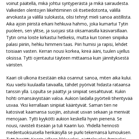
voinut päätellä, mikä johtui syntyperästä ja mikä sairaudesta.
Valkeiden olentojen liikehtiminen oli itsetiedotonta, välillä
arvokasta ja välillä sulokasta, olisi tehnyt mieli sanoa aistillista.
Aika ajoin piiristä erkani hehkuva hahmo, joka kumartui Tytin
puoleen, sen ylitse, ja suojasi sitä oksamaisilla käsivarsillaan.
Tytin oma loiste kirkastui hetkeksi, mutta kun toinen sinipiika
palasi piiriin, hehku himmeni taas. Piiri humisi ja rapisi, lehdet
toisiaan vasten. Kerran nousi korkea, kireä ääni, tuulen ujellus
oksissa. Tytti ojentautui täyteen mittaansa kuin jännityksestä
väristen.
Kaari oli ulkona itsestään eikä osannut sanoa, miten aika kului.
Kuu vaelsi kuulaalla taivaalla, tähdet pyörivät hidasta rataansa
tanssin yllä. Lopulta se päättyi ja sinipiiat seisahtuivat. Kukin
hohti omansävyistään valoa. Aukion laidalla pyörteili tihentyvää
usvaa. Yksi kerrallaan sinipiiat kääntyivät. Saman tien ne
katosivat kaarnansa suojiin, astuivat usvan sekaan ja menivät
menojaan. Tytti kyykötti aukion keskellä hyvin pienenä. Se
nousi, ravisteli itseään ja tuli Kaarin luo. Yhdellä hennosti
medentuoksuisella henkäisyllä se purki tekemänsä lumouksen.