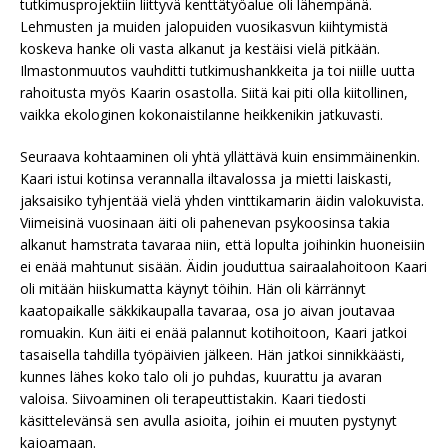
tutkimusprojektiin liittyvä kenttätyöalue oli lähempänä.
Lehmusten ja muiden jalopuiden vuosikasvun kiihtymistä
koskeva hanke oli vasta alkanut ja kestäisi vielä pitkään.
Ilmastonmuutos vauhditti tutkimushankkeita ja toi niille uutta
rahoitusta myös Kaarin osastolla. Siitä kai piti olla kiitollinen,
vaikka ekologinen kokonaistilanne heikkenikin jatkuvasti.
Seuraava kohtaaminen oli yhtä yllättävä kuin ensimmäinenkin.
Kaari istui kotinsa verannalla iltavalossa ja mietti laiskasti,
jaksaisiko tyhjentää vielä yhden vinttikamarin äidin valokuvista.
Viimeisinä vuosinaan äiti oli pahenevan psykoosinsa takia
alkanut hamstrata tavaraa niin, että lopulta joihinkin huoneisiin
ei enää mahtunut sisään. Äidin jouduttua sairaalahoitoon Kaari
oli mitään hiiskumatta käynyt töihin. Hän oli kärrännyt
kaatopaikalle säkkikaupalla tavaraa, osa jo aivan joutavaa
romuakin. Kun äiti ei enää palannut kotihoitoon, Kaari jatkoi
tasaisella tahdilla työpäivien jälkeen. Hän jatkoi sinnikkäästi,
kunnes lähes koko talo oli jo puhdas, kuurattu ja avaran
valoisa. Siivoaminen oli terapeuttistakin. Kaari tiedosti
käsittelevänsä sen avulla asioita, joihin ei muuten pystynyt
kajoamaan.