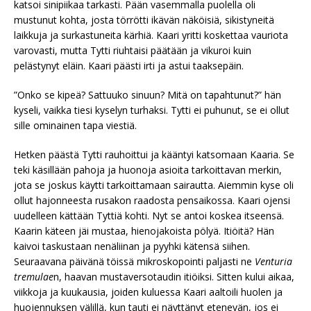
katsoi sinipiikaa tarkasti. Pään vasemmalla puolella oli
mustunut kohta, josta törrötti ikävän näköisiä, sikistyneitä
laikkuja ja surkastuneita kärhiä. Kaari yritti koskettaa vauriota
varovasti, mutta Tytti riuhtaisi päätään ja vikuroi kuin
pelästynyt eläin. Kaari päästi irti ja astui taaksepäin.
”Onko se kipeä? Sattuuko sinuun? Mitä on tapahtunut?” hän
kyseli, vaikka tiesi kyselyn turhaksi. Tytti ei puhunut, se ei ollut
sille ominainen tapa viestiä.
Hetken päästä Tytti rauhoittui ja kääntyi katsomaan Kaaria. Se
teki käsillään pahoja ja huonoja asioita tarkoittavan merkin,
jota se joskus käytti tarkoittamaan sairautta. Aiemmin kyse oli
ollut hajonneesta rusakon raadosta pensaikossa. Kaari ojensi
uudelleen kättään Tyttiä kohti. Nyt se antoi koskea itseensä.
Kaarin käteen jäi mustaa, hienojakoista pölyä. Itiöitä? Hän
kaivoi taskustaan nenäliinan ja pyyhki kätensä siihen.
Seuraavana päivänä töissä mikroskopointi paljasti ne
Venturia
tremulae
n, haavan mustaversotaudin itiöiksi. Sitten kului aikaa,
viikkoja ja kuukausia, joiden kuluessa Kaari aaltoili huolen ja
huojennuksen välillä, kun tauti ei näyttänyt etenevän, jos ei