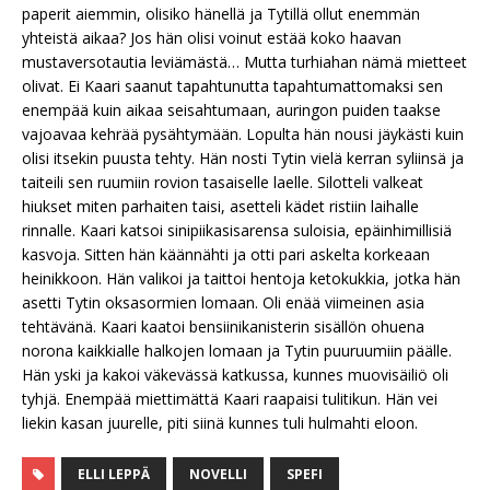
paperit aiemmin, olisiko hänellä ja Tytillä ollut enemmän
yhteistä aikaa? Jos hän olisi voinut estää koko haavan
mustaversotautia leviämästä… Mutta turhiahan nämä mietteet
olivat. Ei Kaari saanut tapahtunutta tapahtumattomaksi sen
enempää kuin aikaa seisahtumaan, auringon puiden taakse
vajoavaa kehrää pysähtymään. Lopulta hän nousi jäykästi kuin
olisi itsekin puusta tehty. Hän nosti Tytin vielä kerran syliinsä ja
taiteili sen ruumiin rovion tasaiselle laelle. Silotteli valkeat
hiukset miten parhaiten taisi, asetteli kädet ristiin laihalle
rinnalle. Kaari katsoi sinipiikasisarensa suloisia, epäinhimillisiä
kasvoja. Sitten hän käännähti ja otti pari askelta korkeaan
heinikkoon. Hän valikoi ja taittoi hentoja ketokukkia, jotka hän
asetti Tytin oksasormien lomaan. Oli enää viimeinen asia
tehtävänä. Kaari kaatoi bensiinikanisterin sisällön ohuena
norona kaikkialle halkojen lomaan ja Tytin puuruumiin päälle.
Hän yski ja kakoi väkevässä katkussa, kunnes muovisäiliö oli
tyhjä. Enempää miettimättä Kaari raapaisi tulitikun. Hän vei
liekin kasan juurelle, piti siinä kunnes tuli hulmahti eloon.
ELLI LEPPÄ
NOVELLI
SPEFI