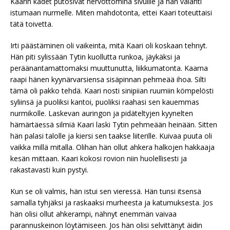
Kaarin kädet putosivat hervottomina sivuille ja hän valahti
istumaan nurmelle. Miten mahdotonta, ettei Kaari toteuttaisi
tätä toivetta.
Irti päästäminen oli vaikeinta, mitä Kaari oli koskaan tehnyt.
Hän piti sylissään Tytin kuollutta runkoa, jäykäksi ja
peräänantamattomaksi muuttunutta, liikkumatonta. Kaarna
raapi hänen kyynärvarsiensa sisäpinnan pehmeää ihoa. Silti
tämä oli pakko tehdä. Kaari nosti sinipiian ruumiin kömpelösti
syliinsä ja puoliksi kantoi, puoliksi raahasi sen kauemmas
nurmikolle. Laskevan auringon ja pidäteltyjen kyynelten
hämärtäessä silmiä Kaari laski Tytin pehmeään heinään. Sitten
hän palasi talolle ja kiersi sen taakse liiterille. Kuivaa puuta oli
vaikka millä mitalla. Olihan hän ollut ahkera halkojen hakkaaja
kesän mittaan. Kaari kokosi rovion niin huolellisesti ja
rakastavasti kuin pystyi.
Kun se oli valmis, hän istui sen vieressä. Hän tunsi itsensä
samalla tyhjäksi ja raskaaksi murheesta ja katumuksesta. Jos
hän olisi ollut ahkerampi, nähnyt enemmän vaivaa
parannuskeinon löytämiseen. Jos hän olisi selvittänyt äidin