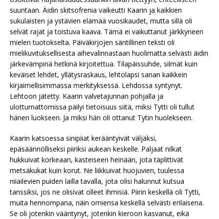
suuntaan. Äidin skitsofrenia vaikeutti Kaarin ja kaikkien
sukulaisten ja ystävien elämää vuosikaudet, mutta sillä oli
selvät rajat ja toistuva kaava. Tämä ei vaikuttanut järkkyneen
mielen tuotokselta. Päiväkirjojen säntillinen teksti oli
mielikuvituksellisesta aihevalinnastaan huolimatta selvästi äidin
järkevämpinä hetkinä kirjoitettua. Tilapäissuhde, silmät kuin
keväiset lehdet, yllätysraskaus, lehtolapsi sanan kaikkein
kirjaimellisimmassa merkityksessä. Lehdossa syntynyt.
Lehtoon jätetty. Kaarin valvetajunnan pohjalla ja
ulottumattomissa päilyi tietoisuus siitä, miksi Tytti oli tullut
hänen luokseen. Ja miksi hän oli ottanut Tytin huolekseen.
Kaarin katsoessa sinipiiat kerääntyivät väljäksi,
epäsäännölliseksi piiriksi aukean keskelle. Paljaat nilkat
hukkuivat korkeaan, kasteiseen heinään, jota täplittivät
metsäkukat kuin korut. Ne liikkuivat huojuvien, tuulessa
niiailevien puiden lailla tavalla, jota olisi halunnut kutsua
tanssiksi, jos ne olisivat olleet ihmisiä. Piirin keskellä oli Tytti,
muita hennompana, näin omiensa keskellä selvästi erilaisena.
Se oli jotenkin vääntynyt, jotenkin kieroon kasvanut, eikä