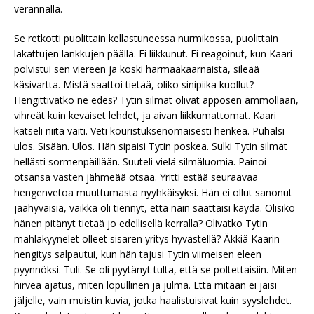
verannalla.
Se retkotti puolittain kellastuneessa nurmikossa, puolittain
lakattujen lankkujen päällä. Ei liikkunut. Ei reagoinut, kun Kaari
polvistui sen viereen ja koski harmaakaarnaista, sileää
käsivartta. Mistä saattoi tietää, oliko sinipiika kuollut?
Hengittivätkö ne edes? Tytin silmät olivat apposen ammollaan,
vihreät kuin keväiset lehdet, ja aivan liikkumattomat. Kaari
katseli niitä vaiti. Veti kouristuksenomaisesti henkeä. Puhalsi
ulos. Sisään. Ulos. Hän sipaisi Tytin poskea. Sulki Tytin silmät
hellästi sormenpäillään. Suuteli vielä silmäluomia. Painoi
otsansa vasten jähmeää otsaa. Yritti estää seuraavaa
hengenvetoa muuttumasta nyyhkäisyksi. Hän ei ollut sanonut
jäähyväisiä, vaikka oli tiennyt, että näin saattaisi käydä. Olisiko
hänen pitänyt tietää jo edellisellä kerralla? Olivatko Tytin
mahlakyynelet olleet sisaren yritys hyvästellä? Äkkiä Kaarin
hengitys salpautui, kun hän tajusi Tytin viimeisen eleen
pyynnöksi. Tuli. Se oli pyytänyt tulta, että se poltettaisiin. Miten
hirveä ajatus, miten lopullinen ja julma. Että mitään ei jäisi
jäljelle, vain muistin kuvia, jotka haalistuisivat kuin syyslehdet.