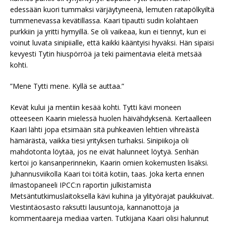
edessään kuori tummaksi värjäytyneenä, lemuten ratapölkyiltä
tummenevassa kevätillassa. Kaari tipautti sudin kolahtaen
purkkiin ja yritti hymyillä. Se oli vaikeaa, kun ei tiennyt, kun ei
voinut luvata sinipiialle, että kaikki kääntyisi hyväksi. Hän sipaisi
kevyesti Tytin hiuspörröä ja teki paimentavia eleitä metsää
kohti.
”Mene Tytti mene. Kyllä se auttaa.”
Kevät kului ja mentiin kesää kohti. Tytti kävi moneen
otteeseen Kaarin mielessä huolen häivähdyksenä. Kertaalleen
Kaari lähti jopa etsimään sitä puhkeavien lehtien vihreästä
hämärästä, vaikka tiesi yrityksen turhaksi. Sinipiikoja oli
mahdotonta löytää, jos ne eivät halunneet löytyä. Senhän
kertoi jo kansanperinnekin, Kaarin omien kokemusten lisäksi.
Juhannusviikolla Kaari toi töitä kotiin, taas. Joka kerta ennen
ilmastopaneeli IPCC:n raportin julkistamista
Metsäntutkimuslaitoksella kävi kuhina ja ylityörajat paukkuivat.
Viestintäosasto raksutti lausuntoja, kannanottoja ja
kommentaareja mediaa varten. Tutkijana Kaari olisi halunnut