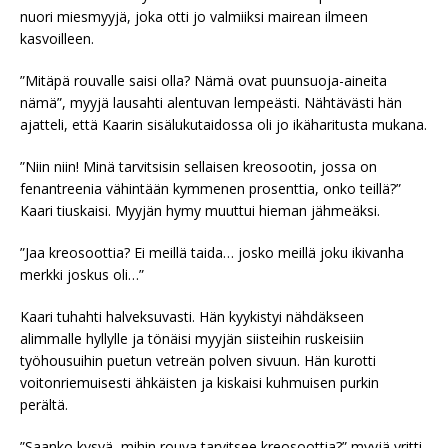
nuori miesmyyjä, joka otti jo valmiiksi mairean ilmeen
kasvoilleen.
”Mitäpä rouvalle saisi olla? Nämä ovat puunsuoja-aineita
nämä”, myyjä lausahti alentuvan lempeästi. Nähtävästi hän
ajatteli, että Kaarin sisälukutaidossa oli jo ikäharitusta mukana.
”Niin niin! Minä tarvitsisin sellaisen kreosootin, jossa on
fenantreenia vähintään kymmenen prosenttia, onko teillä?”
Kaari tiuskaisi. Myyjän hymy muuttui hieman jähmeäksi.
”Jaa kreosoottia? Ei meillä taida… josko meillä joku ikivanha
merkki joskus oli…”
Kaari tuhahti halveksuvasti. Hän kyykistyi nähdäkseen
alimmalle hyllylle ja tönäisi myyjän siisteihin ruskeisiin
työhousuihin puetun vetreän polven sivuun. Hän kurotti
voitonriemuisesti ähkäisten ja kiskaisi kuhmuisen purkin
perältä.
”Saanko kysyä, mihin rouva tarvitsee kreosoottia?” myyjä yritti