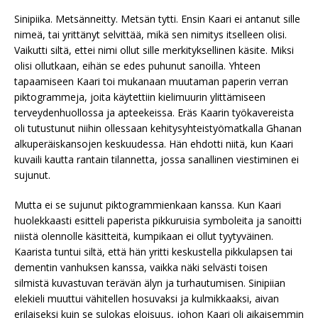
Sinipiika. Metsänneitty. Metsän tytti. Ensin Kaari ei antanut sille
nimeä, tai yrittänyt selvittää, mikä sen nimitys itselleen olisi.
Vaikutti siltä, ettei nimi ollut sille merkityksellinen käsite. Miksi
olisi ollutkaan, eihän se edes puhunut sanoilla. Yhteen
tapaamiseen Kaari toi mukanaan muutaman paperin verran
piktogrammeja, joita käytettiin kielimuurin ylittämiseen
terveydenhuollossa ja apteekeissa. Eräs Kaarin työkavereista
oli tutustunut niihin ollessaan kehitysyhteistyömatkalla Ghanan
alkuperäiskansojen keskuudessa. Hän ehdotti niitä, kun Kaari
kuvaili kautta rantain tilannetta, jossa sanallinen viestiminen ei
sujunut.
Mutta ei se sujunut piktogrammienkaan kanssa. Kun Kaari
huolekkaasti esitteli paperista pikkuruisia symboleita ja sanoitti
niistä olennolle käsitteitä, kumpikaan ei ollut tyytyväinen.
Kaarista tuntui siltä, että hän yritti keskustella pikkulapsen tai
dementin vanhuksen kanssa, vaikka näki selvästi toisen
silmistä kuvastuvan terävän älyn ja turhautumisen. Sinipiian
elekieli muuttui vähitellen hosuvaksi ja kulmikkaaksi, aivan
erilaiseksi kuin se sulokas eloisuus, johon Kaari oli aikaisemmin