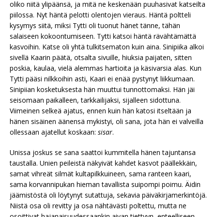
oliko niitä ylipäänsä, ja mitä ne keskenään puuhasivat katseilta
piilossa. Nyt häntä pelotti olentojen vieraus. Häntä poltteli
kysymys siitä, miksi Tytti oli tuonut hänet tänne, tähän
salaiseen kokoontumiseen. Tytti katsoi häntä rävähtämättä
kasvoihin. Katse oli yhtä tulkitsematon kuin aina. Sinipiika alkoi
sivellä Kaarin päätä, otsalta sivuille, hiuksia paijaten, sitten
poskia, kaulaa, vielä alemmas hartioita ja käsivarsia alas. Kun
Tytti pääsi nilkkoihin asti, Kaari ei enää pystynyt liikkumaan.
Sinipiian kosketuksesta hän muuttui tunnottomaksi. Hän jäi
seisomaan paikalleen, tarkkailijaksi, sijalleen sidottuna.
Viimeinen selkeä ajatus, ennen kuin hän katosi itseltään ja
hänen sisäinen äänensä mykistyi, oli sana, jota hän ei valveilla
ollessaan ajatellut koskaan:
sisar
.
Unissa joskus se sana saattoi kummitella hänen tajuntansa
taustalla. Unien peileistä näkyivät kahdet kasvot päällekkäin,
samat vihreät silmät kultapilkkuineen, sama ranteen kaari,
sama korvannipukan hieman tavallista suipompi poimu. Äidin
jäämistöstä oli löytynyt sutattuja, sekavia päiväkirjamerkintöjä.
Niistä osa oli revitty ja osa nähtävästi poltettu, mutta ne
osoittivat hajanaisuudessaankin aivan tiettyyn, enteelliseen