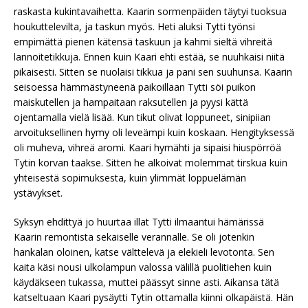
raskasta kukintavaihetta. Kaarin sormenpäiden täytyi tuoksua
houkuttelevilta, ja taskun myös. Heti aluksi Tytti työnsi
empimättä pienen kätensä taskuun ja kahmi sieltä vihreitä
lannoitetikkuja. Ennen kuin Kaari ehti estää, se nuuhkaisi niitä
pikaisesti. Sitten se nuolaisi tikkua ja pani sen suuhunsa. Kaarin
seisoessa hämmästyneenä paikoillaan Tytti söi puikon
maiskutellen ja hampaitaan raksutellen ja pyysi kättä
ojentamalla vielä lisää. Kun tikut olivat loppuneet, sinipiian
arvoituksellinen hymy oli leveämpi kuin koskaan. Hengityksessä
oli muheva, vihreä aromi. Kaari hymähti ja sipaisi hiuspörröä
Tytin korvan taakse. Sitten he alkoivat molemmat tirskua kuin
yhteisestä sopimuksesta, kuin ylimmät loppuelämän
ystävykset.
Syksyn ehdittyä jo huurtaa illat Tytti ilmaantui hämärissä
Kaarin remontista sekaiselle verannalle. Se oli jotenkin
hankalan oloinen, katse välttelevä ja elekieli levotonta. Sen
kaita käsi nousi ulkolampun valossa välillä puolitiehen kuin
käydäkseen tukassa, muttei päässyt sinne asti. Aikansa tätä
katseltuaan Kaari pysäytti Tytin ottamalla kiinni olkapäistä. Hän