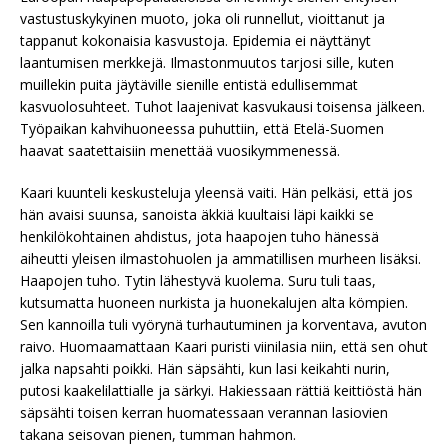
vastustuskykyinen muoto, joka oli runnellut, vioittanut ja
tappanut kokonaisia kasvustoja. Epidemia ei näyttänyt
laantumisen merkkejä. Ilmastonmuutos tarjosi sille, kuten
muillekin puita jäytäville sienille entistä edullisemmat
kasvuolosuhteet. Tuhot laajenivat kasvukausi toisensa jälkeen.
Työpaikan kahvihuoneessa puhuttiin, että Etelä-Suomen
haavat saatettaisiin menettää vuosikymmenessä.
Kaari kuunteli keskusteluja yleensä vaiti. Hän pelkäsi, että jos
hän avaisi suunsa, sanoista äkkiä kuultaisi läpi kaikki se
henkilökohtainen ahdistus, jota haapojen tuho hänessä
aiheutti yleisen ilmastohuolen ja ammatillisen murheen lisäksi.
Haapojen tuho. Tytin lähestyvä kuolema. Suru tuli taas,
kutsumatta huoneen nurkista ja huonekalujen alta kömpien.
Sen kannoilla tuli vyörynä turhautuminen ja korventava, avuton
raivo. Huomaamattaan Kaari puristi viinilasia niin, että sen ohut
jalka napsahti poikki. Hän säpsähti, kun lasi keikahti nurin,
putosi kaakelilattialle ja särkyi. Hakiessaan rättiä keittiöstä hän
säpsähti toisen kerran huomatessaan verannan lasiovien
takana seisovan pienen, tumman hahmon.