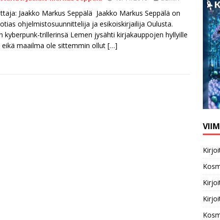
ittaja: Jaakko Markus Seppälä Jaakko Markus Seppälä on
otias ohjelmistosuunnittelija ja esikoiskirjailija Oulusta.
 kyberpunk-trillerinsä Lemen jysähti kirjakauppojen hyllyille
 eikä maailma ole sittemmin ollut
[…]
VII
Kirj
Kosm
Kirj
Kirj
Kosm