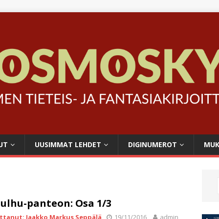
UT
UUSIMMAT LEHDET
DIGINUMEROT
MUK
ulhu-panteon: Osa 1/3
ittanut: Jaakko Markus Seppälä
19/11/2016
admin